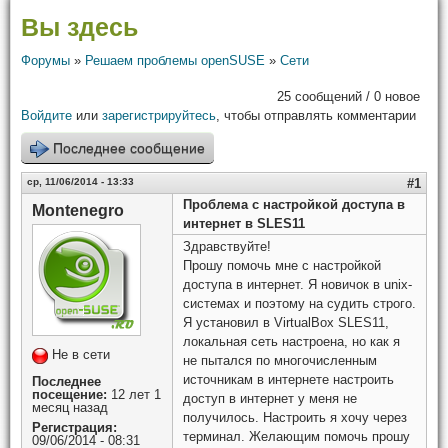
Вы здесь
Форумы
»
Решаем проблемы openSUSE
»
Сети
25 сообщений / 0 новое
Войдите
или
зарегистрируйтесь
, чтобы отправлять комментарии
Последнее сообщение
ср, 11/06/2014 - 13:33
#1
Проблема с настройкой доступа в
Montenegro
интернет в SLES11
Здравствуйте!
Прошу помочь мне с настройкой
доступа в интернет. Я новичок в unix-
системах и поэтому на судить строго.
Я установил в VirtualBox SLES11,
локальная сеть настроена, но как я
Не в сети
не пытался по многочисленным
источникам в интернете настроить
Последнее
посещение:
12 лет 1
доступ в интернет у меня не
месяц назад
получилось. Настроить я хочу через
Регистрация:
терминал. Желающим помочь прошу
09/06/2014 - 08:31