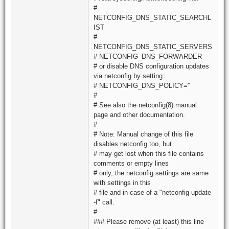
#
NETCONFIG_DNS_STATIC_SEARCHL
IST
#
NETCONFIG_DNS_STATIC_SERVERS
# NETCONFIG_DNS_FORWARDER
# or disable DNS configuration updates
via netconfig by setting:
# NETCONFIG_DNS_POLICY=''
#
# See also the netconfig(8) manual
page and other documentation.
#
# Note: Manual change of this file
disables netconfig too, but
# may get lost when this file contains
comments or empty lines
# only, the netconfig settings are same
with settings in this
# file and in case of a "netconfig update
-f" call.
#
### Please remove (at least) this line