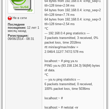
64 bytes from 192.168.0.4: icmp_seq=1
ttl=128 time=2.04 ms
64 bytes from 192.168.0.4: icmp_seq=2
ttl=128 time=7.74 ms
Не в сети
64 bytes from 192.168.0.4: icmp_seq=3
ttl=128 time=2.54 ms
Последнее
посещение:
12 лет 1
^C
месяц назад
--- 192.168.0.4 ping statistics ---
Регистрация:
3 packets transmitted, 3 received, 0%
09/06/2014 - 08:31
packet loss, time 2018ms
rtt min/avg/max/mdev =
2.046/4.112/7.747/2.578 ms
localhost:~ # ping ya.ru
PING ya.ru (93.158.134.3) 56(84) bytes
of data.
^C
--- ya.ru ping statistics ---
6 packets transmitted, 0 received,
100% packet loss, time 5036ms
localhost:~ #
localhost:~ # netstat -nr