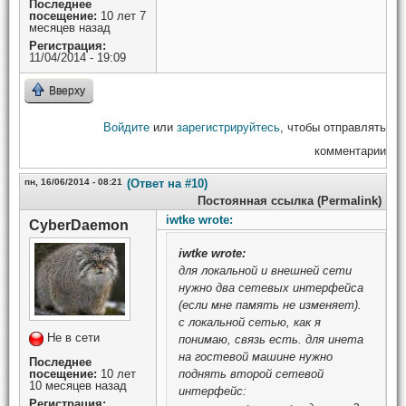
Последнее
посещение:
10 лет 7
месяцев назад
Регистрация:
11/04/2014 - 19:09
Вверху
Войдите
или
зарегистрируйтесь
, чтобы отправлять
комментарии
пн, 16/06/2014 - 08:21
(Ответ на #10)
Постоянная ссылка (Permalink)
iwtke wrote:
CyberDaemon
iwtke
wrote:
для локальной и внешней сети
нужно два сетевых интерфейса
(если мне память не изменяет).
с локальной сетью, как я
Не в сети
понимаю, связь есть. для инета
на гостевой машине нужно
Последнее
посещение:
10 лет
поднять второй сетевой
10 месяцев назад
интерфейс:
Регистрация: