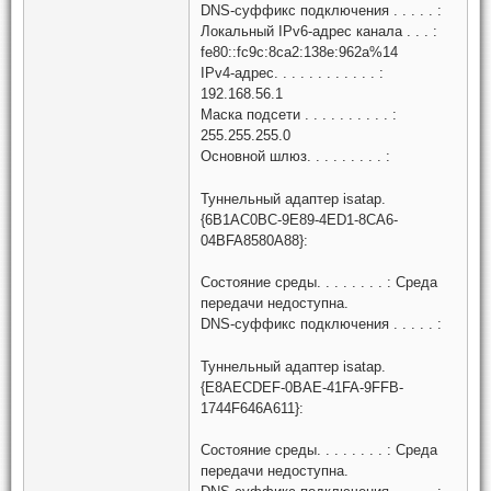
DNS-суффикс подключения . . . . . :
Локальный IPv6-адрес канала . . . :
fe80::fc9c:8ca2:138e:962a%14
IPv4-адрес. . . . . . . . . . . . :
192.168.56.1
Маска подсети . . . . . . . . . . :
255.255.255.0
Основной шлюз. . . . . . . . . :
Туннельный адаптер isatap.
{6B1AC0BC-9E89-4ED1-8CA6-
04BFA8580A88}:
Состояние среды. . . . . . . . : Среда
передачи недоступна.
DNS-суффикс подключения . . . . . :
Туннельный адаптер isatap.
{E8AECDEF-0BAE-41FA-9FFB-
1744F646A611}:
Состояние среды. . . . . . . . : Среда
передачи недоступна.