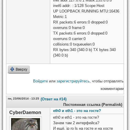
inet addr:127.0.0.1 Mask:255.0.0.0
inet6 addr: ::1/128 Scope:Host
UP LOOPBACK RUNNING MTU:16436
Metric:1
RX packets:6 errors:0 dropped:0
overruns:0 frame:0
TX packets:6 errors:0 dropped:0
overruns:0 carrier:0
collisions:0 txqueuelen:0
RX bytes:340 (340.0 b) TX bytes:340
(340.0 b)
Вверху
Войдите
или
зарегистрируйтесь
, чтобы отправлять
комментарии
пн, 23/06/2014 - 13:25
(Ответ на #14)
Постоянная ссылка (Permalink)
eth0 и eth1 - это на госте?
CyberDaemon
eth0 и eth1 - это на госте?
Зачем там 2 интерфейса?
И ещё, ip ro ls на госте и на хосте