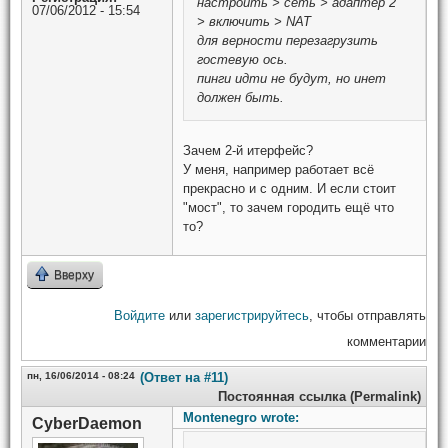
настроить > сеть > адаптер 2
07/06/2012 - 15:54
> включить > NAT
для верности перезагрузить
гостевую ось.
пинги идти не будут, но инет
должен быть.
Зачем 2-й итерфейс?
У меня, например работает всё
прекрасно и с одним. И если стоит
"мост", то зачем городить ещё что
то?
Вверху
Войдите
или
зарегистрируйтесь
, чтобы отправлять
комментарии
пн, 16/06/2014 - 08:24
(Ответ на #11)
Постоянная ссылка (Permalink)
Montenegro wrote:
CyberDaemon