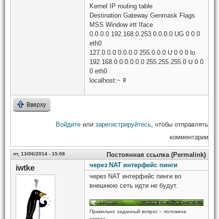
Kernel IP routing table
Destination Gateway Genmask Flags
MSS Window irtt Iface
0.0.0.0 192.168.0.253 0.0.0.0 UG 0 0 0
eth0
127.0.0.0 0.0.0.0 255.0.0.0 U 0 0 0 lo
192.168.0.0 0.0.0.0 255.255.255.0 U 0 0
0 eth0
localhost:~ #
Вверху
Войдите
или
зарегистрируйтесь
, чтобы отправлять
комментарии
пт, 13/06/2014 - 15:08
Постоянная ссылка (Permalink)
через NAT интерфейс пинги
iwtke
через NAT интерфейс пинги во
внешнюю сеть идти не будут.
Правильно заданный вопрос – половина
ответа.