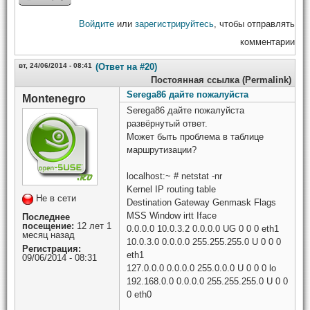
Войдите
или
зарегистрируйтесь
, чтобы отправлять
комментарии
вт, 24/06/2014 - 08:41
(Ответ на #20)
Постоянная ссылка (Permalink)
Serega86 дайте пожалуйста
Montenegro
Serega86 дайте пожалуйста
развёрнутый ответ.
Может быть проблема в таблице
маршрутизации?
localhost:~ # netstat -nr
Kernel IP routing table
Не в сети
Destination Gateway Genmask Flags
MSS Window irtt Iface
Последнее
посещение:
12 лет 1
0.0.0.0 10.0.3.2 0.0.0.0 UG 0 0 0 eth1
месяц назад
10.0.3.0 0.0.0.0 255.255.255.0 U 0 0 0
Регистрация:
eth1
09/06/2014 - 08:31
127.0.0.0 0.0.0.0 255.0.0.0 U 0 0 0 lo
192.168.0.0 0.0.0.0 255.255.255.0 U 0 0
0 eth0