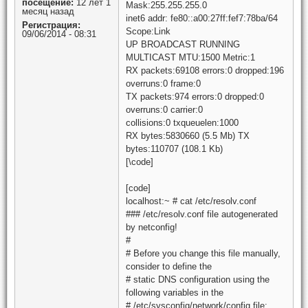
посещение:
12 лет 1
Mask:255.255.255.0
месяц назад
inet6 addr: fe80::a00:27ff:fef7:78ba/64
Регистрация:
Scope:Link
09/06/2014 - 08:31
UP BROADCAST RUNNING
MULTICAST MTU:1500 Metric:1
RX packets:69108 errors:0 dropped:196
overruns:0 frame:0
TX packets:974 errors:0 dropped:0
overruns:0 carrier:0
collisions:0 txqueuelen:1000
RX bytes:5830660 (5.5 Mb) TX
bytes:110707 (108.1 Kb)
[\code]
[code]
localhost:~ # cat /etc/resolv.conf
### /etc/resolv.conf file autogenerated
by netconfig!
#
# Before you change this file manually,
consider to define the
# static DNS configuration using the
following variables in the
# /etc/sysconfig/network/config file: