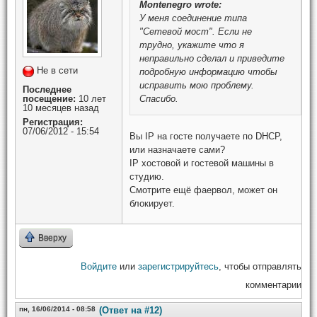
Montenegro
wrote:
У меня соединение типа
"Сетевой мост". Если не
трудно, укажите что я
неправильно сделал и приведите
Не в сети
подробную информацию чтобы
исправить мою проблему.
Последнее
посещение:
10 лет
Спасибо.
10 месяцев назад
Регистрация:
07/06/2012 - 15:54
Вы IP на госте получаете по DHCP,
или назначаете сами?
IP хостовой и гостевой машины в
студию.
Смотрите ещё фаервол, может он
блокирует.
Вверху
Войдите
или
зарегистрируйтесь
, чтобы отправлять
комментарии
пн, 16/06/2014 - 08:58
(Ответ на #12)