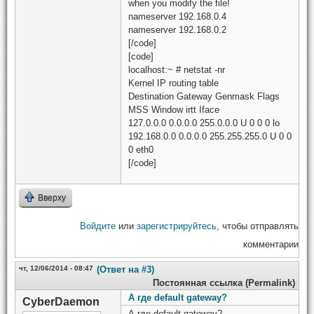
when you modify the file!
nameserver 192.168.0.4
nameserver 192.168.0.2
[/code]
[code]
localhost:~ # netstat -nr
Kernel IP routing table
Destination Gateway Genmask Flags
MSS Window irtt Iface
127.0.0.0 0.0.0.0 255.0.0.0 U 0 0 0 lo
192.168.0.0 0.0.0.0 255.255.255.0 U 0 0
0 eth0
[/code]
Вверху
Войдите
или
зарегистрируйтесь
, чтобы отправлять
комментарии
чт, 12/06/2014 - 08:47
(Ответ на #3)
Постоянная ссылка (Permalink)
А где default gateway?
CyberDaemon
А где default gateway?