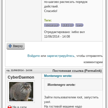
по-шагово расписать порядок
действий.
Спасибо!
Теги:
Virtual box
SLES 11
сеть
Отредактировано:
iwtke
вкл
11/06/2014 - 14:08
Вверху
Войдите
или
зарегистрируйтесь
, чтобы отправлять
комментарии
ср, 11/06/2014 - 14:04
Постоянная ссылка (Permalink)
Montenegro wrote:
CyberDaemon
Montenegro
wrote:
Зайти пользователем root, запустить
yast.
На гостевой машине надо
Не в сети