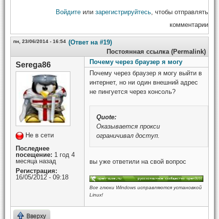
Войдите
или
зарегистрируйтесь
, чтобы отправлять
комментарии
пн, 23/06/2014 - 16:54
(Ответ на #19)
Постоянная ссылка (Permalink)
Почему через браузер я могу
Serega86
Почему через браузер я могу выйти в
интернет, но ни один внешний адрес
не пингуется через консоль?
Quote:
Оказывается прокси
Не в сети
ограничивал доступ.
Последнее
посещение:
1 год 4
месяца назад
вы уже ответили на свой вопрос
Регистрация:
16/05/2012 - 09:18
Все глюки Windows исправляются установкой
Linux!
Вверху