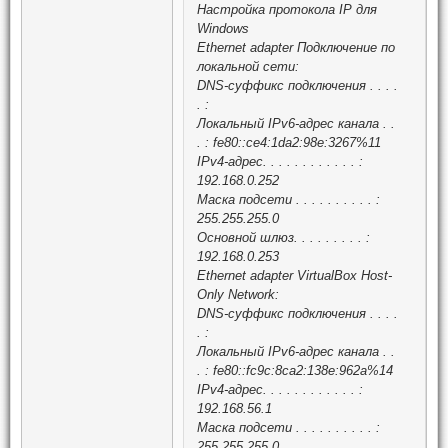
Настройка протокола IP для
Windows
Ethernet adapter Подключение по
локальной сети:
DNS-суффикс подключения . . . .
. :
Локальный IPv6-адрес канала . .
. : fe80::ce4:1da2:98e:3267%11
IPv4-адрес. . . . . . . . . . . . :
192.168.0.252
Маска подсети . . . . . . . . . . :
255.255.255.0
Основной шлюз. . . . . . . . . :
192.168.0.253
Ethernet adapter VirtualBox Host-
Only Network:
DNS-суффикс подключения . . . .
. :
Локальный IPv6-адрес канала . .
. : fe80::fc9c:8ca2:138e:962a%14
IPv4-адрес. . . . . . . . . . . . :
192.168.56.1
Маска подсети . . . . . . . . . . :
255.255.255.0