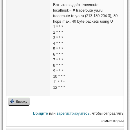
Вот что выдаёт traceroute.
localhost:~ # traceroute ya.ru
traceroute to ya.ru (213.180.204.3), 30
hops max, 40 byte packets using U
1 * * *
2 * * *
3 * * *
4 * * *
5 * * *
6 * * *
7 * * *
8 * * *
9 * * *
10 * * *
11 * * *
12 * * *
Вверху
Войдите
или
зарегистрируйтесь
, чтобы отправлять
комментарии