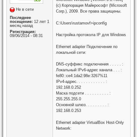
(c) Корпорация Майкрософт (Microsoft
Не в сети
Corp.), 2009. Все права защищены.
Последнее
посещение:
12 лет 1
C:\Users\rustamovf>ipconfig
месяц назад
Регистрация:
Настройка протокола IP для Windows
09/06/2014 - 08:31
Ethernet adapter Подключение по
локальной сети:
DNS-суффикс подключения . . . . . :
Локальный IPv6-адрес канала . . . :
fe80::ce4:1da2:98e:3267%11
IPv4-адрес. . . . . . . . . . . . :
192.168.0.252
Маска подсети . . . . . . . . . . :
255.255.255.0
Основной шлюз. . . . . . . . . :
192.168.0.253
Ethernet adapter VirtualBox Host-Only
Network: