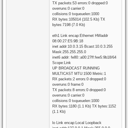
TX packets:53 errors:0 dropped:0
overruns:0 carrier:0
collisions:0 txqueuelen:1000
RX bytes:105014 (102.5 Kb) TX
bytes:7198 (7.0 Kb)
eth1 Link encap:Ethernet HWaddr
08:00:27:E5:9B:18
inet addr:10.0.3.15 Bcast:10.0.3.255
Mask:255.255.255.0
inet6 addr: fe80::a00:27ff:fee5:9b18/64
Scope:Link
UP BROADCAST RUNNING
MULTICAST MTU:1500 Metric:1
RX packets:2 errors:0 dropped:0
overruns:0 frame:0
TX packets:8 errors:0 dropped:0
overruns:0 carrier:0
collisions:0 txqueuelen:1000
RX bytes:1180 (1.1 Kb) TX bytes:1152
(1.1 Kb)
lo Link encap:Local Loopback