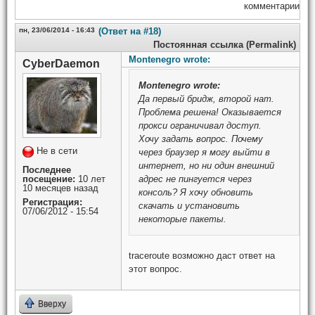
комментарии
пн, 23/06/2014 - 16:43
(Ответ на #18)
Постоянная ссылка (Permalink)
Montenegro wrote:
CyberDaemon
Montenegro
wrote:
Да первый бридж, второй нат.
Проблема решена! Оказывается
прокси ограничивал доступ.
Хочу задать вопрос. Почему
Не в сети
через браузер я могу выйти в
интернет, но ни один внешний
Последнее
посещение:
10 лет
адрес не пингуется через
10 месяцев назад
консоль? Я хочу обновить
Регистрация:
скачать и установить
07/06/2012 - 15:54
некоторые пакеты.
traceroute возможно даст ответ на
этот вопрос.
Вверху