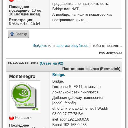
предварительно настроить сеть.
Последнее
Bridge или NAT.
посещение:
10 лет
10 месяцев назад
А вообще, напишите пошагово как
Регистрация:
настраивали и что...
07/06/2012 - 15:54
Вверху
Войдите
или
зарегистрируйтесь
, чтобы отправлять
комментарии
ср, 11/06/2014 - 15:42
(Ответ на #2)
Постоянная ссылка (Permalink)
Bridge.
Montenegro
Bridge.
Гостевая-SLES11, компы по
локальной сети пингуются.
Добавил gateway, nameserver
[code] ifconfig
eth0 Link encap:Ethernet HWaddr
08:00:27:F7:78:BA
Не в сети
inet addr:192.168.0.58
Bcast:192.168.0.255
Последнее