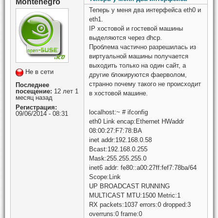
Montenegro
Теперь у меня два интерфейса eth0 и
eth1.
IP хостовой и гостевой машины
выделяются через dhcp.
Проблема частично разрешилась из
виртуальной машины получается
выходить только на один сайт, а
Не в сети
другие блокируются фаерволом,
странно почему такого не происходит
Последнее
посещение:
12 лет 1
в хостовой машине.
месяц назад
Регистрация:
localhost:~ # ifconfig
09/06/2014 - 08:31
eth0 Link encap:Ethernet HWaddr
08:00:27:F7:78:BA
inet addr:192.168.0.58
Bcast:192.168.0.255
Mask:255.255.255.0
inet6 addr: fe80::a00:27ff:fef7:78ba/64
Scope:Link
UP BROADCAST RUNNING
MULTICAST MTU:1500 Metric:1
RX packets:1037 errors:0 dropped:3
overruns:0 frame:0