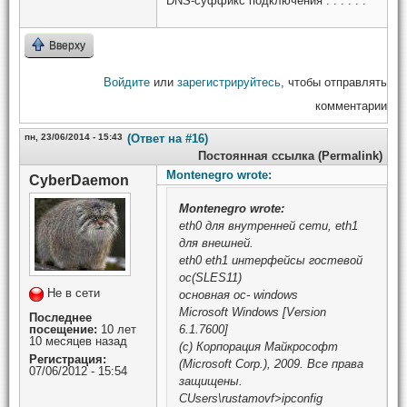
DNS-суффикс подключения . . . . . :
Вверху
Войдите
или
зарегистрируйтесь
, чтобы отправлять
комментарии
пн, 23/06/2014 - 15:43
(Ответ на #16)
Постоянная ссылка (Permalink)
Montenegro wrote:
CyberDaemon
Montenegro
wrote:
eth0 для внутренней сети, eth1
для внешней.
eth0 eth1 интерфейсы гостевой
ос(SLES11)
Не в сети
основная ос- windows
Microsoft Windows [Version
Последнее
посещение:
10 лет
6.1.7600]
10 месяцев назад
(c) Корпорация Майкрософт
Регистрация:
(Microsoft Corp.), 2009. Все права
07/06/2012 - 15:54
защищены.
CUsers\rustamovf>ipconfig