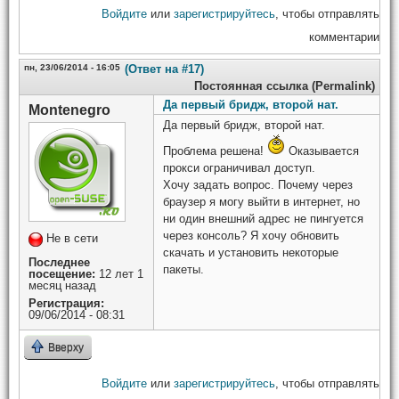
Войдите
или
зарегистрируйтесь
, чтобы отправлять
комментарии
пн, 23/06/2014 - 16:05
(Ответ на #17)
Постоянная ссылка (Permalink)
Да первый бридж, второй нат.
Montenegro
Да первый бридж, второй нат.
Проблема решена!
Оказывается
прокси ограничивал доступ.
Хочу задать вопрос. Почему через
браузер я могу выйти в интернет, но
ни один внешний адрес не пингуется
через консоль? Я хочу обновить
Не в сети
скачать и установить некоторые
Последнее
пакеты.
посещение:
12 лет 1
месяц назад
Регистрация:
09/06/2014 - 08:31
Вверху
Войдите
или
зарегистрируйтесь
, чтобы отправлять