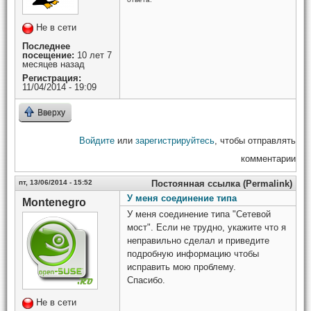
Не в сети
Последнее
посещение:
10 лет 7
месяцев назад
Регистрация:
11/04/2014 - 19:09
Вверху
Войдите
или
зарегистрируйтесь
, чтобы отправлять
комментарии
пт, 13/06/2014 - 15:52
Постоянная ссылка (Permalink)
У меня соединение типа
Montenegro
У меня соединение типа "Сетевой
мост". Если не трудно, укажите что я
неправильно сделал и приведите
подробную информацию чтобы
исправить мою проблему.
Спасибо.
Не в сети