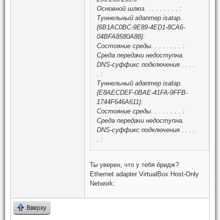
Основной шлюз. . . . . . . . . :
Туннельный адаптер isatap.
{6B1AC0BC-9E89-4ED1-8CA6-
04BFA8580A88}:
Состояние среды. . . . . . . . :
Среда передачи недоступна.
DNS-суффикс подключения . . . .
. :
Туннельный адаптер isatap.
{E8AECDEF-0BAE-41FA-9FFB-
1744F646A611}:
Состояние среды. . . . . . . . :
Среда передачи недоступна.
DNS-суффикс подключения . . . .
. :
Ты уверен, что у тебя бридж?
Ethernet adapter VirtualBox Host-Only
Network:
Вверху