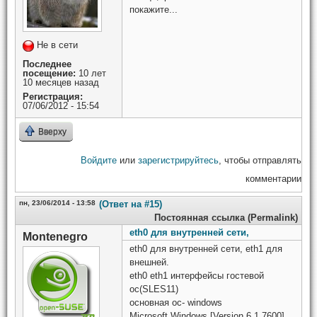
покажите...
Не в сети
Последнее
посещение:
10 лет
10 месяцев назад
Регистрация:
07/06/2012 - 15:54
Вверху
Войдите
или
зарегистрируйтесь
, чтобы отправлять
комментарии
пн, 23/06/2014 - 13:58
(Ответ на #15)
Постоянная ссылка (Permalink)
eth0 для внутренней сети,
Montenegro
eth0 для внутренней сети, eth1 для
внешней.
eth0 eth1 интерфейсы гостевой
ос(SLES11)
основная ос- windows
Microsoft Windows [Version 6.1.7600]