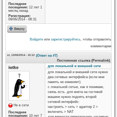
Последнее
посещение:
12 лет 1
месяц назад
Регистрация:
09/06/2014 - 08:31
Вверху
Войдите
или
зарегистрируйтесь
, чтобы отправлять
комментарии
пт, 13/06/2014 - 16:12
(Ответ на #7)
Постоянная ссылка (Permalink)
для локальной и внешней сети
iwtke
для локальной и внешней сети нужно
два сетевых интерфейса (если мне
память не изменяет).
с локальной сетью, как я понимаю,
связь есть. для инета на гостевой
машине нужно поднять второй
сетевой интерфейс:
Не в сети
настроить > сеть > адаптер 2 >
включить > NAT
Последнее
посещение:
10 лет 7
для верности перезагрузить гостевую