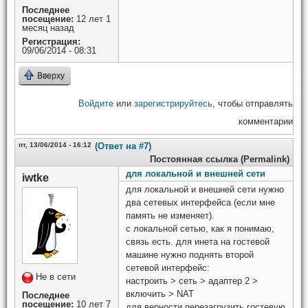
Последнее
посещение:
12 лет 1
месяц назад
Регистрация:
09/06/2014 - 08:31
Вверху
Войдите
или
зарегистрируйтесь
, чтобы отправлять
комментарии
пт, 13/06/2014 - 16:12
(Ответ на #7)
Постоянная ссылка (Permalink)
для локальной и внешней сети
iwtke
для локальной и внешней сети нужно
два сетевых интерфейса (если мне
память не изменяет).
с локальной сетью, как я понимаю,
связь есть. для инета на гостевой
машине нужно поднять второй
сетевой интерфейс:
Не в сети
настроить > сеть > адаптер 2 >
включить > NAT
Последнее
посещение:
10 лет 7
для верности перезагрузить гостевую