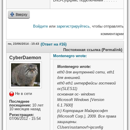
DNS-суффикс подключения . . . . . :
Вверху
Войдите
или
зарегистрируйтесь
, чтобы отправлять
комментарии
пн, 23/06/2014 - 15:43
(Ответ на #16)
Постоянная ссылка (Permalink)
Montenegro wrote:
CyberDaemon
Montenegro
wrote:
eth0 для внутренней сети, eth1
для внешней.
eth0 eth1 интерфейсы гостевой
ос(SLES11)
Не в сети
основная ос- windows
Microsoft Windows [Version
Последнее
посещение:
10 лет
6.1.7600]
10 месяцев назад
(c) Корпорация Майкрософт
Регистрация:
(Microsoft Corp.), 2009. Все права
07/06/2012 - 15:54
защищены.
CUsers\rustamovf>ipconfig