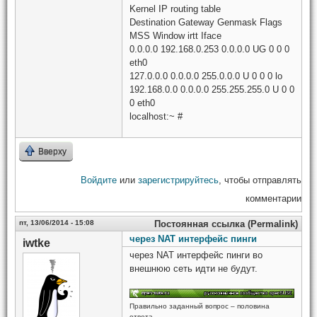
Kernel IP routing table
Destination Gateway Genmask Flags
MSS Window irtt Iface
0.0.0.0 192.168.0.253 0.0.0.0 UG 0 0 0
eth0
127.0.0.0 0.0.0.0 255.0.0.0 U 0 0 0 lo
192.168.0.0 0.0.0.0 255.255.255.0 U 0 0
0 eth0
localhost:~ #
Вверху
Войдите
или
зарегистрируйтесь
, чтобы отправлять
комментарии
пт, 13/06/2014 - 15:08
Постоянная ссылка (Permalink)
через NAT интерфейс пинги
iwtke
через NAT интерфейс пинги во
внешнюю сеть идти не будут.
Правильно заданный вопрос – половина
ответа.