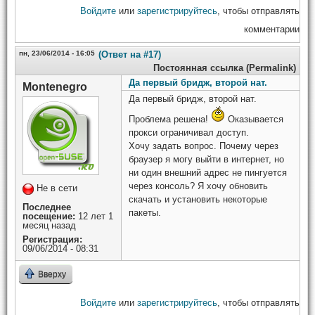
Войдите
или
зарегистрируйтесь
, чтобы отправлять
комментарии
пн, 23/06/2014 - 16:05
(Ответ на #17)
Постоянная ссылка (Permalink)
Да первый бридж, второй нат.
Montenegro
Да первый бридж, второй нат.
Проблема решена!
Оказывается
прокси ограничивал доступ.
Хочу задать вопрос. Почему через
браузер я могу выйти в интернет, но
ни один внешний адрес не пингуется
через консоль? Я хочу обновить
Не в сети
скачать и установить некоторые
Последнее
пакеты.
посещение:
12 лет 1
месяц назад
Регистрация:
09/06/2014 - 08:31
Вверху
Войдите
или
зарегистрируйтесь
, чтобы отправлять