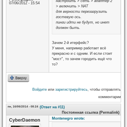
настроить > сеть > адаптер 2
07/06/2012 - 15:54
> включить > NAT
для верности перезагрузить
гостевую ось.
пинги идти не будут, но инет
должен быть.
Зачем 2-й итерфейс?
У меня, например работает всё
прекрасно и с одним. И если стоит
"мост", то зачем городить ещё что
то?
Вверху
Войдите
или
зарегистрируйтесь
, чтобы отправлять
комментарии
пн, 16/06/2014 - 08:24
(Ответ на #11)
Постоянная ссылка (Permalink)
Montenegro wrote:
CyberDaemon