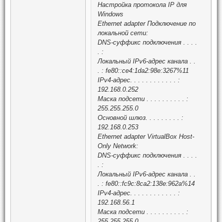
Настройка протокола IP для
Windows
Ethernet adapter Подключение по
локальной сети:
DNS-суффикс подключения . . . .
. :
Локальный IPv6-адрес канала . .
. : fe80::ce4:1da2:98e:3267%11
IPv4-адрес. . . . . . . . . . . . :
192.168.0.252
Маска подсети . . . . . . . . . . :
255.255.255.0
Основной шлюз. . . . . . . . . :
192.168.0.253
Ethernet adapter VirtualBox Host-
Only Network:
DNS-суффикс подключения . . . .
. :
Локальный IPv6-адрес канала . .
. : fe80::fc9c:8ca2:138e:962a%14
IPv4-адрес. . . . . . . . . . . . :
192.168.56.1
Маска подсети . . . . . . . . . . :
255.255.255.0