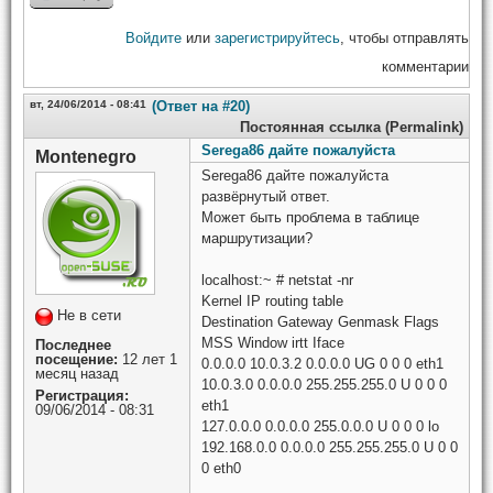
Войдите
или
зарегистрируйтесь
, чтобы отправлять
комментарии
вт, 24/06/2014 - 08:41
(Ответ на #20)
Постоянная ссылка (Permalink)
Serega86 дайте пожалуйста
Montenegro
Serega86 дайте пожалуйста
развёрнутый ответ.
Может быть проблема в таблице
маршрутизации?
localhost:~ # netstat -nr
Kernel IP routing table
Не в сети
Destination Gateway Genmask Flags
MSS Window irtt Iface
Последнее
посещение:
12 лет 1
0.0.0.0 10.0.3.2 0.0.0.0 UG 0 0 0 eth1
месяц назад
10.0.3.0 0.0.0.0 255.255.255.0 U 0 0 0
Регистрация:
eth1
09/06/2014 - 08:31
127.0.0.0 0.0.0.0 255.0.0.0 U 0 0 0 lo
192.168.0.0 0.0.0.0 255.255.255.0 U 0 0
0 eth0