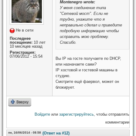
Montenegro
wrote:
У меня соединение типа
"Сетевой мост". Если не
трудно, укажите что я
неправильно сделал и приведите
Не в сети
подробную информацию чтобы
исправить мою проблему.
Последнее
посещение:
10 лет
Спасибо.
10 месяцев назад
Регистрация:
07/06/2012 - 15:54
Вы IP на госте получаете по DHCP,
или назначаете сами?
IP хостовой и гостевой машины в
студию.
Смотрите ещё фаервол, может он
блокирует.
Вверху
Войдите
или
зарегистрируйтесь
, чтобы отправлять
комментарии
пн, 16/06/2014 - 08:58
(Ответ на #12)