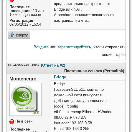
предварительно настроить сеть.
Последнее
Bridge или NAT.
посещение:
10 лет
10 месяцев назад
А вообще, напишите пошагово как
Регистрация:
настраивали и что...
07/06/2012 - 15:54
Вверху
Войдите
или
зарегистрируйтесь
, чтобы отправлять
комментарии
ср, 11/06/2014 - 15:42
(Ответ на #2)
Постоянная ссылка (Permalink)
Bridge.
Montenegro
Bridge.
Гостевая-SLES11, компы по
локальной сети пингуются.
Добавил gateway, nameserver
[code] ifconfig
eth0 Link encap:Ethernet HWaddr
08:00:27:F7:78:BA
Не в сети
inet addr:192.168.0.58
Bcast:192.168.0.255
Последнее