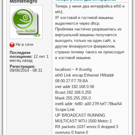
Montenegro
Теперь у меня два интерфейса eth0 и
eth1.
IP хостовой и гостевой машины
выделяются через dhcp.
Проблема частично разрешилась из
виртуальной машины получается
выходить только на один сайт, а
Не в сети
другие блокируются фаерволом,
странно почему такого не происходит
Последнее
посещение:
12 лет 1
в хостовой машине.
месяц назад
Регистрация:
localhost:~ # ifconfig
09/06/2014 - 08:31
eth0 Link encap:Ethernet HWaddr
08:00:27:F7:78:BA
inet addr:192.168.0.58
Bcast:192.168.0.255
Mask:255.255.255.0
inet6 addr: fe80::a00:27ff:fef7:78ba/64
Scope:Link
UP BROADCAST RUNNING
MULTICAST MTU:1500 Metric:1
RX packets:1037 errors:0 dropped:3
overruns:0 frame:0