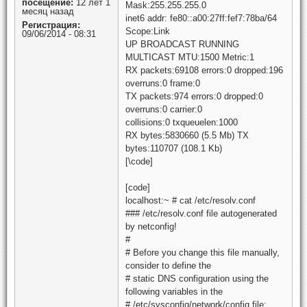
посещение:
12 лет 1
Mask:255.255.255.0
месяц назад
inet6 addr: fe80::a00:27ff:fef7:78ba/64
Регистрация:
Scope:Link
09/06/2014 - 08:31
UP BROADCAST RUNNING
MULTICAST MTU:1500 Metric:1
RX packets:69108 errors:0 dropped:196
overruns:0 frame:0
TX packets:974 errors:0 dropped:0
overruns:0 carrier:0
collisions:0 txqueuelen:1000
RX bytes:5830660 (5.5 Mb) TX
bytes:110707 (108.1 Kb)
[\code]
[code]
localhost:~ # cat /etc/resolv.conf
### /etc/resolv.conf file autogenerated
by netconfig!
#
# Before you change this file manually,
consider to define the
# static DNS configuration using the
following variables in the
# /etc/sysconfig/network/config file: