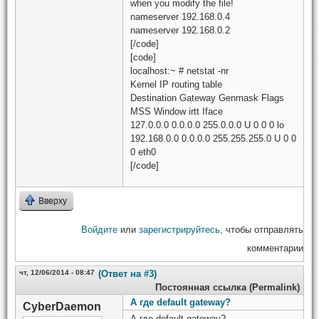
when you modify the file!
nameserver 192.168.0.4
nameserver 192.168.0.2
[/code]
[code]
localhost:~ # netstat -nr
Kernel IP routing table
Destination Gateway Genmask Flags
MSS Window irtt Iface
127.0.0.0 0.0.0.0 255.0.0.0 U 0 0 0 lo
192.168.0.0 0.0.0.0 255.255.255.0 U 0 0
0 eth0
[/code]
Вверху
Войдите
или
зарегистрируйтесь
, чтобы отправлять
комментарии
чт, 12/06/2014 - 08:47
(Ответ на #3)
Постоянная ссылка (Permalink)
А где default gateway?
CyberDaemon
А где default gateway?