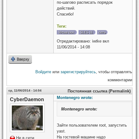
по-шагово расписать порядок
действий.
Спасибо!
Теги:
Virtual box
SLES 11
сеть
Отредактировано:
iwtke
вкл
11/06/2014 - 14:08
Вверху
Войдите
или
зарегистрируйтесь
, чтобы отправлять
комментарии
ср, 11/06/2014 - 14:04
Постоянная ссылка (Permalink)
Montenegro wrote:
CyberDaemon
Montenegro
wrote:
Зайти пользователем root, запустить
yast.
На гостевой машине надо
Не в сети