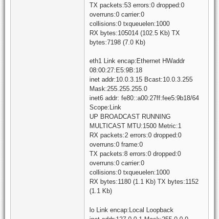
TX packets:53 errors:0 dropped:0
overruns:0 carrier:0
collisions:0 txqueuelen:1000
RX bytes:105014 (102.5 Kb) TX
bytes:7198 (7.0 Kb)
eth1 Link encap:Ethernet HWaddr
08:00:27:E5:9B:18
inet addr:10.0.3.15 Bcast:10.0.3.255
Mask:255.255.255.0
inet6 addr: fe80::a00:27ff:fee5:9b18/64
Scope:Link
UP BROADCAST RUNNING
MULTICAST MTU:1500 Metric:1
RX packets:2 errors:0 dropped:0
overruns:0 frame:0
TX packets:8 errors:0 dropped:0
overruns:0 carrier:0
collisions:0 txqueuelen:1000
RX bytes:1180 (1.1 Kb) TX bytes:1152
(1.1 Kb)
lo Link encap:Local Loopback