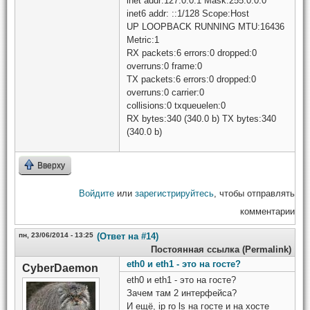
inet addr:127.0.0.1 Mask:255.0.0.0
inet6 addr: ::1/128 Scope:Host
UP LOOPBACK RUNNING MTU:16436
Metric:1
RX packets:6 errors:0 dropped:0
overruns:0 frame:0
TX packets:6 errors:0 dropped:0
overruns:0 carrier:0
collisions:0 txqueuelen:0
RX bytes:340 (340.0 b) TX bytes:340
(340.0 b)
Вверху
Войдите
или
зарегистрируйтесь
, чтобы отправлять
комментарии
пн, 23/06/2014 - 13:25
(Ответ на #14)
Постоянная ссылка (Permalink)
eth0 и eth1 - это на госте?
CyberDaemon
eth0 и eth1 - это на госте?
Зачем там 2 интерфейса?
И ещё, ip ro ls на госте и на хосте