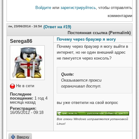
Войдите
или
зарегистрируйтесь
, чтобы отправлять
комментарии
пн, 23/06/2014 - 16:54
(Ответ на #19)
Постоянная ссылка (Permalink)
Почему через браузер я могу
Serega86
Почему через браузер я могу выйти в
интернет, но ни один внешний адрес
не пингуется через консоль?
Quote:
Оказывается прокси
Не в сети
ограничивал доступ.
Последнее
посещение:
1 год 4
месяца назад
вы уже ответили на свой вопрос
Регистрация:
16/05/2012 - 09:18
Все глюки Windows исправляются установкой
Linux!
Вверху