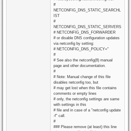
#
NETCONFIG_DNS_STATIC_SEARCHL
IST
#
NETCONFIG_DNS_STATIC_SERVERS
# NETCONFIG_DNS_FORWARDER
# or disable DNS configuration updates
via netconfig by setting:
# NETCONFIG_DNS_POLICY=''
#
# See also the netconfig(8) manual
page and other documentation.
#
# Note: Manual change of this file
disables netconfig too, but
# may get lost when this file contains
comments or empty lines
# only, the netconfig settings are same
with settings in this
# file and in case of a "netconfig update
-f" call.
#
### Please remove (at least) this line