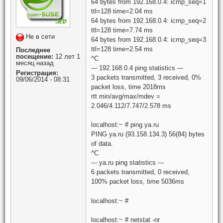
64 bytes from 192.168.0.4: icmp_seq=1
ttl=128 time=2.04 ms
64 bytes from 192.168.0.4: icmp_seq=2
ttl=128 time=7.74 ms
Не в сети
64 bytes from 192.168.0.4: icmp_seq=3
ttl=128 time=2.54 ms
Последнее
посещение:
12 лет 1
^C
месяц назад
--- 192.168.0.4 ping statistics ---
Регистрация:
3 packets transmitted, 3 received, 0%
09/06/2014 - 08:31
packet loss, time 2018ms
rtt min/avg/max/mdev =
2.046/4.112/7.747/2.578 ms
localhost:~ # ping ya.ru
PING ya.ru (93.158.134.3) 56(84) bytes
of data.
^C
--- ya.ru ping statistics ---
6 packets transmitted, 0 received,
100% packet loss, time 5036ms
localhost:~ #
localhost:~ # netstat -nr