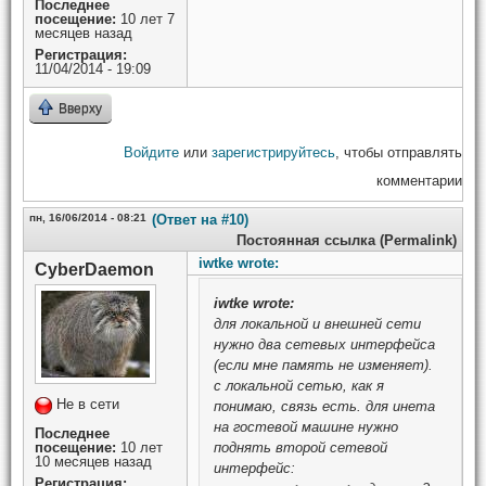
Последнее
посещение:
10 лет 7
месяцев назад
Регистрация:
11/04/2014 - 19:09
Вверху
Войдите
или
зарегистрируйтесь
, чтобы отправлять
комментарии
пн, 16/06/2014 - 08:21
(Ответ на #10)
Постоянная ссылка (Permalink)
iwtke wrote:
CyberDaemon
iwtke
wrote:
для локальной и внешней сети
нужно два сетевых интерфейса
(если мне память не изменяет).
с локальной сетью, как я
Не в сети
понимаю, связь есть. для инета
на гостевой машине нужно
Последнее
посещение:
10 лет
поднять второй сетевой
10 месяцев назад
интерфейс:
Регистрация: