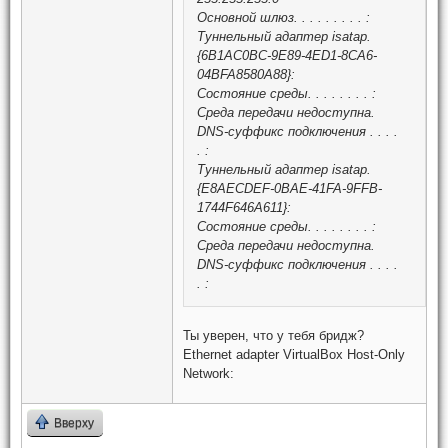
Основной шлюз. . . . . . . . . :
Туннельный адаптер isatap.
{6B1AC0BC-9E89-4ED1-8CA6-
04BFA8580A88}:
Состояние среды. . . . . . . . :
Среда передачи недоступна.
DNS-суффикс подключения . . . .
. :
Туннельный адаптер isatap.
{E8AECDEF-0BAE-41FA-9FFB-
1744F646A611}:
Состояние среды. . . . . . . . :
Среда передачи недоступна.
DNS-суффикс подключения . . . .
. :
Ты уверен, что у тебя бридж?
Ethernet adapter VirtualBox Host-Only
Network:
Вверху