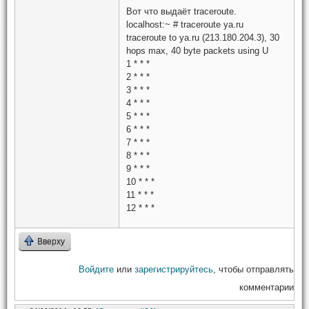
Вот что выдаёт traceroute.
localhost:~ # traceroute ya.ru
traceroute to ya.ru (213.180.204.3), 30
hops max, 40 byte packets using U
1 * * *
2 * * *
3 * * *
4 * * *
5 * * *
6 * * *
7 * * *
8 * * *
9 * * *
10 * * *
11 * * *
12 * * *
Вверху
Войдите
или
зарегистрируйтесь
, чтобы отправлять
комментарии