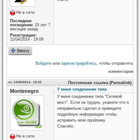
Не в сети
Последнее
посещение:
10 лет 7
месяцев назад
Регистрация:
11/04/2014 - 19:09
Вверху
Войдите
или
зарегистрируйтесь
, чтобы отправлять
комментарии
пт, 13/06/2014 - 15:52
Постоянная ссылка (Permalink)
У меня соединение типа
Montenegro
У меня соединение типа "Сетевой
мост". Если не трудно, укажите что я
неправильно сделал и приведите
подробную информацию чтобы
исправить мою проблему.
Спасибо.
Не в сети