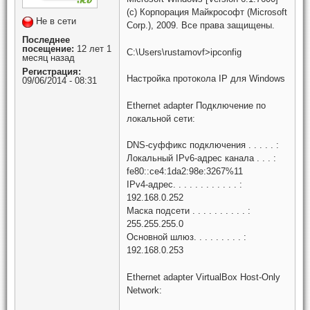
(c) Корпорация Майкрософт (Microsoft
Не в сети
Corp.), 2009. Все права защищены.
Последнее
посещение:
12 лет 1
C:\Users\rustamovf>ipconfig
месяц назад
Регистрация:
Настройка протокола IP для Windows
09/06/2014 - 08:31
Ethernet adapter Подключение по
локальной сети:
DNS-суффикс подключения . . . . . :
Локальный IPv6-адрес канала . . . :
fe80::ce4:1da2:98e:3267%11
IPv4-адрес. . . . . . . . . . . . :
192.168.0.252
Маска подсети . . . . . . . . . . :
255.255.255.0
Основной шлюз. . . . . . . . . :
192.168.0.253
Ethernet adapter VirtualBox Host-Only
Network: