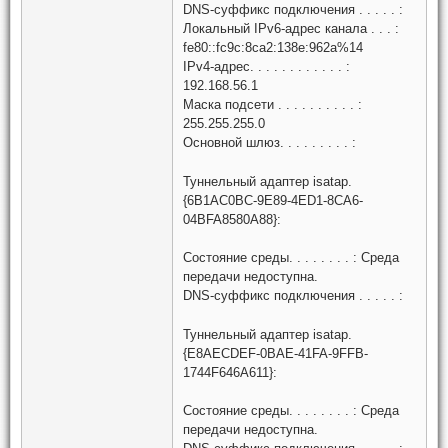
DNS-суффикс подключения . . . . . :
Локальный IPv6-адрес канала . . . :
fe80::fc9c:8ca2:138e:962a%14
IPv4-адрес. . . . . . . . . . . . :
192.168.56.1
Маска подсети . . . . . . . . . . :
255.255.255.0
Основной шлюз. . . . . . . . . :
Туннельный адаптер isatap.
{6B1AC0BC-9E89-4ED1-8CA6-
04BFA8580A88}:
Состояние среды. . . . . . . . : Среда
передачи недоступна.
DNS-суффикс подключения . . . . . :
Туннельный адаптер isatap.
{E8AECDEF-0BAE-41FA-9FFB-
1744F646A611}:
Состояние среды. . . . . . . . : Среда
передачи недоступна.