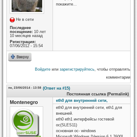
покажите...
Не в сети
Последнее
посещение:
10 лет
10 месяцев назад
Регистрация:
07/06/2012 - 15:54
Вверху
Войдите
или
зарегистрируйтесь
, чтобы отправлять
комментарии
пн, 23/06/2014 - 13:58
(Ответ на #15)
Постоянная ссылка (Permalink)
eth0 для внутренней сети,
Montenegro
eth0 для внутренней сети, eth1 для
внешней.
eth0 eth1 интерфейсы гостевой
ос(SLES11)
основная ос- windows
Microsoft Windows [Version 6.1.7600]