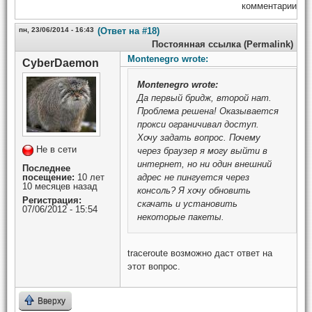
комментарии
пн, 23/06/2014 - 16:43
(Ответ на #18)
Постоянная ссылка (Permalink)
Montenegro wrote:
CyberDaemon
Montenegro
wrote:
Да первый бридж, второй нат.
Проблема решена! Оказывается
прокси ограничивал доступ.
Хочу задать вопрос. Почему
Не в сети
через браузер я могу выйти в
интернет, но ни один внешний
Последнее
посещение:
10 лет
адрес не пингуется через
10 месяцев назад
консоль? Я хочу обновить
Регистрация:
скачать и установить
07/06/2012 - 15:54
некоторые пакеты.
traceroute возможно даст ответ на
этот вопрос.
Вверху