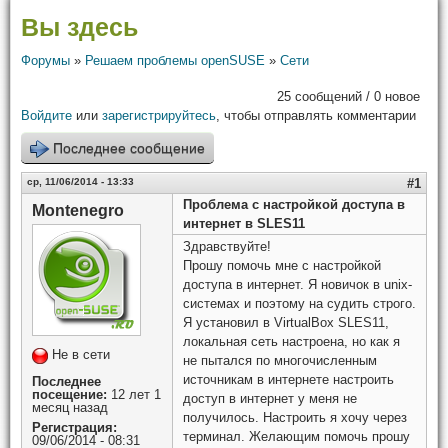
Вы здесь
Форумы
»
Решаем проблемы openSUSE
»
Сети
25 сообщений / 0 новое
Войдите
или
зарегистрируйтесь
, чтобы отправлять комментарии
Последнее сообщение
ср, 11/06/2014 - 13:33
#1
Проблема с настройкой доступа в
Montenegro
интернет в SLES11
Здравствуйте!
Прошу помочь мне с настройкой
доступа в интернет. Я новичок в unix-
системах и поэтому на судить строго.
Я установил в VirtualBox SLES11,
локальная сеть настроена, но как я
Не в сети
не пытался по многочисленным
источникам в интернете настроить
Последнее
посещение:
12 лет 1
доступ в интернет у меня не
месяц назад
получилось. Настроить я хочу через
Регистрация:
терминал. Желающим помочь прошу
09/06/2014 - 08:31