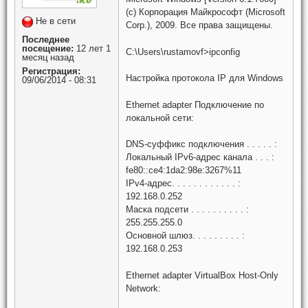
(c) Корпорация Майкрософт (Microsoft
Не в сети
Corp.), 2009. Все права защищены.
Последнее
посещение:
12 лет 1
C:\Users\rustamovf>ipconfig
месяц назад
Регистрация:
Настройка протокола IP для Windows
09/06/2014 - 08:31
Ethernet adapter Подключение по
локальной сети:
DNS-суффикс подключения . . . . . :
Локальный IPv6-адрес канала . . . :
fe80::ce4:1da2:98e:3267%11
IPv4-адрес. . . . . . . . . . . . :
192.168.0.252
Маска подсети . . . . . . . . . . :
255.255.255.0
Основной шлюз. . . . . . . . . :
192.168.0.253
Ethernet adapter VirtualBox Host-Only
Network: