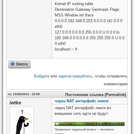
Kernel IP routing table
Destination Gateway Genmask Flags
MSS Window irtt Iface
0.0.0.0 192.168.0.253 0.0.0.0 UG 0 0 0
eth0
127.0.0.0 0.0.0.0 255.0.0.0 U 0 0 0 lo
192.168.0.0 0.0.0.0 255.255.255.0 U 0 0
0 eth0
localhost:~ #
Вверху
Войдите
или
зарегистрируйтесь
, чтобы отправлять
комментарии
пт, 13/06/2014 - 15:08
Постоянная ссылка (Permalink)
через NAT интерфейс пинги
iwtke
через NAT интерфейс пинги во
внешнюю сеть идти не будут.
Правильно заданный вопрос – половина
ответа.