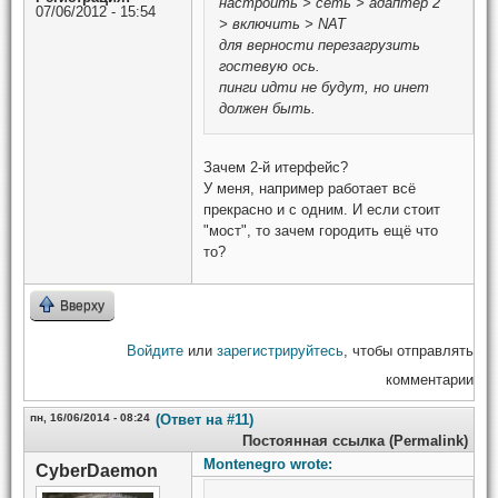
настроить > сеть > адаптер 2
07/06/2012 - 15:54
> включить > NAT
для верности перезагрузить
гостевую ось.
пинги идти не будут, но инет
должен быть.
Зачем 2-й итерфейс?
У меня, например работает всё
прекрасно и с одним. И если стоит
"мост", то зачем городить ещё что
то?
Вверху
Войдите
или
зарегистрируйтесь
, чтобы отправлять
комментарии
пн, 16/06/2014 - 08:24
(Ответ на #11)
Постоянная ссылка (Permalink)
Montenegro wrote:
CyberDaemon