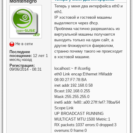
Montenegro
Теперь у меня два интерфейса eth0 и
eth1.
IP хостовой и гостевой машины
выделяются через dhcp.
Проблема частично разрешилась из
виртуальной машины получается
выходить только на один сайт, а
Не в сети
другие блокируются фаерволом,
странно почему такого не происходит
Последнее
посещение:
12 лет 1
в хостовой машине.
месяц назад
Регистрация:
localhost:~ # ifconfig
09/06/2014 - 08:31
eth0 Link encap:Ethernet HWaddr
08:00:27:F7:78:BA
inet addr:192.168.0.58
Bcast:192.168.0.255
Mask:255.255.255.0
inet6 addr: fe80::a00:27ff:fef7:78ba/64
Scope:Link
UP BROADCAST RUNNING
MULTICAST MTU:1500 Metric:1
RX packets:1037 errors:0 dropped:3
overruns:0 frame:0