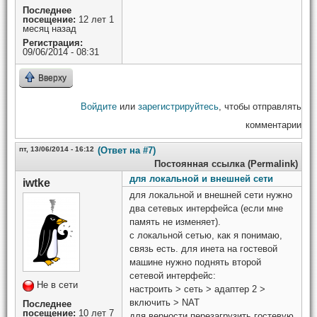
Последнее
посещение:
12 лет 1
месяц назад
Регистрация:
09/06/2014 - 08:31
Вверху
Войдите
или
зарегистрируйтесь
, чтобы отправлять
комментарии
пт, 13/06/2014 - 16:12
(Ответ на #7)
Постоянная ссылка (Permalink)
для локальной и внешней сети
iwtke
для локальной и внешней сети нужно
два сетевых интерфейса (если мне
память не изменяет).
с локальной сетью, как я понимаю,
связь есть. для инета на гостевой
машине нужно поднять второй
сетевой интерфейс:
Не в сети
настроить > сеть > адаптер 2 >
включить > NAT
Последнее
посещение:
10 лет 7
для верности перезагрузить гостевую