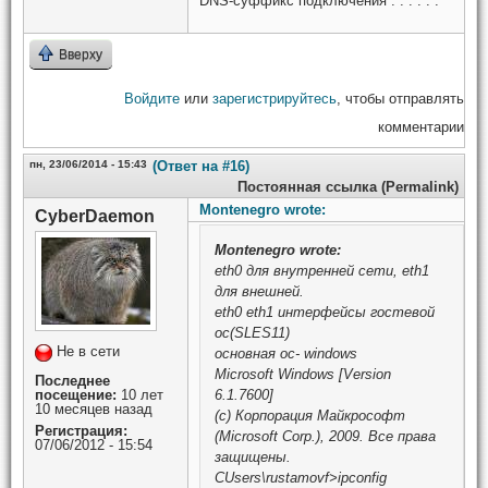
DNS-суффикс подключения . . . . . :
Вверху
Войдите
или
зарегистрируйтесь
, чтобы отправлять
комментарии
пн, 23/06/2014 - 15:43
(Ответ на #16)
Постоянная ссылка (Permalink)
Montenegro wrote:
CyberDaemon
Montenegro
wrote:
eth0 для внутренней сети, eth1
для внешней.
eth0 eth1 интерфейсы гостевой
ос(SLES11)
Не в сети
основная ос- windows
Microsoft Windows [Version
Последнее
посещение:
10 лет
6.1.7600]
10 месяцев назад
(c) Корпорация Майкрософт
Регистрация:
(Microsoft Corp.), 2009. Все права
07/06/2012 - 15:54
защищены.
CUsers\rustamovf>ipconfig