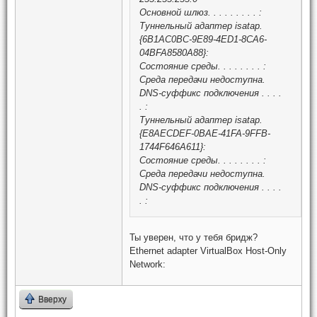
Основной шлюз. . . . . . . . . :
Туннельный адаптер isatap.
{6B1AC0BC-9E89-4ED1-8CA6-
04BFA8580A88}:
Состояние среды. . . . . . . . :
Среда передачи недоступна.
DNS-суффикс подключения . . . .
. :
Туннельный адаптер isatap.
{E8AECDEF-0BAE-41FA-9FFB-
1744F646A611}:
Состояние среды. . . . . . . . :
Среда передачи недоступна.
DNS-суффикс подключения . . . .
. :
Ты уверен, что у тебя бридж?
Ethernet adapter VirtualBox Host-Only
Network:
Вверху