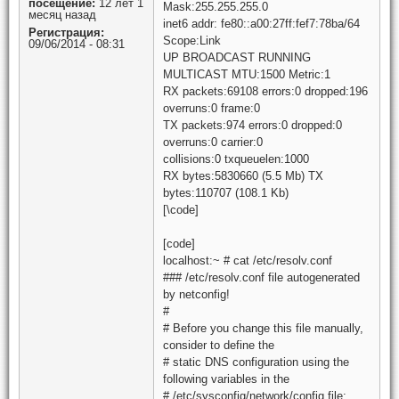
посещение:
12 лет 1
Mask:255.255.255.0
месяц назад
inet6 addr: fe80::a00:27ff:fef7:78ba/64
Регистрация:
Scope:Link
09/06/2014 - 08:31
UP BROADCAST RUNNING
MULTICAST MTU:1500 Metric:1
RX packets:69108 errors:0 dropped:196
overruns:0 frame:0
TX packets:974 errors:0 dropped:0
overruns:0 carrier:0
collisions:0 txqueuelen:1000
RX bytes:5830660 (5.5 Mb) TX
bytes:110707 (108.1 Kb)
[\code]
[code]
localhost:~ # cat /etc/resolv.conf
### /etc/resolv.conf file autogenerated
by netconfig!
#
# Before you change this file manually,
consider to define the
# static DNS configuration using the
following variables in the
# /etc/sysconfig/network/config file: