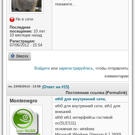
покажите...
Не в сети
Последнее
посещение:
10 лет
10 месяцев назад
Регистрация:
07/06/2012 - 15:54
Вверху
Войдите
или
зарегистрируйтесь
, чтобы отправлять
комментарии
пн, 23/06/2014 - 13:58
(Ответ на #15)
Постоянная ссылка (Permalink)
eth0 для внутренней сети,
Montenegro
eth0 для внутренней сети, eth1 для
внешней.
eth0 eth1 интерфейсы гостевой
ос(SLES11)
основная ос- windows
Microsoft Windows [Version 6.1.7600]