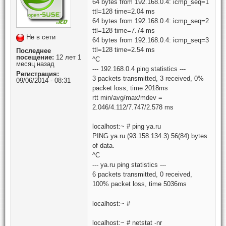
64 bytes from 192.168.0.4: icmp_seq=1
ttl=128 time=2.04 ms
64 bytes from 192.168.0.4: icmp_seq=2
ttl=128 time=7.74 ms
Не в сети
64 bytes from 192.168.0.4: icmp_seq=3
ttl=128 time=2.54 ms
Последнее
посещение:
12 лет 1
^C
месяц назад
--- 192.168.0.4 ping statistics ---
Регистрация:
3 packets transmitted, 3 received, 0%
09/06/2014 - 08:31
packet loss, time 2018ms
rtt min/avg/max/mdev =
2.046/4.112/7.747/2.578 ms
localhost:~ # ping ya.ru
PING ya.ru (93.158.134.3) 56(84) bytes
of data.
^C
--- ya.ru ping statistics ---
6 packets transmitted, 0 received,
100% packet loss, time 5036ms
localhost:~ #
localhost:~ # netstat -nr