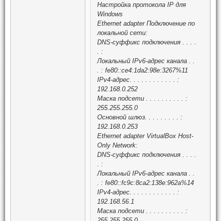
Настройка протокола IP для
Windows
Ethernet adapter Подключение по
локальной сети:
DNS-суффикс подключения . . . .
. :
Локальный IPv6-адрес канала . .
. : fe80::ce4:1da2:98e:3267%11
IPv4-адрес. . . . . . . . . . . . :
192.168.0.252
Маска подсети . . . . . . . . . . :
255.255.255.0
Основной шлюз. . . . . . . . . :
192.168.0.253
Ethernet adapter VirtualBox Host-
Only Network:
DNS-суффикс подключения . . . .
. :
Локальный IPv6-адрес канала . .
. : fe80::fc9c:8ca2:138e:962a%14
IPv4-адрес. . . . . . . . . . . . :
192.168.56.1
Маска подсети . . . . . . . . . . :
255.255.255.0