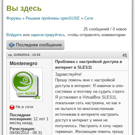
Вы здесь
Форумы
»
Решаем проблемы openSUSE
»
Сети
25 сообщений / 0 новое
Войдите
или
зарегистрируйтесь
, чтобы отправлять комментарии
Последнее сообщение
ср, 11/06/2014 - 13:33
#1
Проблема с настройкой доступа в
Montenegro
интернет в SLES11
Здравствуйте!
Прошу помочь мне с настройкой
доступа в интернет. Я новичок в unix-
системах и поэтому на судить строго.
Я установил в VirtualBox SLES11,
локальная сеть настроена, но как я
Не в сети
не пытался по многочисленным
источникам в интернете настроить
Последнее
посещение:
12 лет 1
доступ в интернет у меня не
месяц назад
получилось. Настроить я хочу через
Регистрация:
терминал. Желающим помочь прошу
09/06/2014 - 08:31