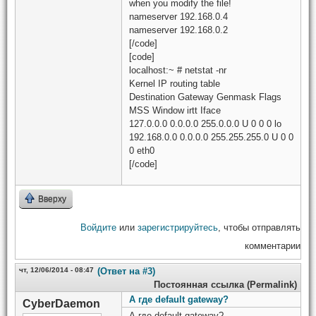
when you modify the file!
nameserver 192.168.0.4
nameserver 192.168.0.2
[/code]
[code]
localhost:~ # netstat -nr
Kernel IP routing table
Destination Gateway Genmask Flags
MSS Window irtt Iface
127.0.0.0 0.0.0.0 255.0.0.0 U 0 0 0 lo
192.168.0.0 0.0.0.0 255.255.255.0 U 0 0
0 eth0
[/code]
Вверху
Войдите
или
зарегистрируйтесь
, чтобы отправлять
комментарии
чт, 12/06/2014 - 08:47
(Ответ на #3)
Постоянная ссылка (Permalink)
А где default gateway?
CyberDaemon
А где default gateway?