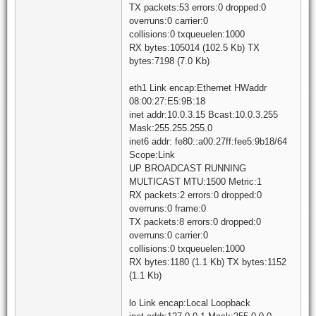
TX packets:53 errors:0 dropped:0
overruns:0 carrier:0
collisions:0 txqueuelen:1000
RX bytes:105014 (102.5 Kb) TX
bytes:7198 (7.0 Kb)
eth1 Link encap:Ethernet HWaddr
08:00:27:E5:9B:18
inet addr:10.0.3.15 Bcast:10.0.3.255
Mask:255.255.255.0
inet6 addr: fe80::a00:27ff:fee5:9b18/64
Scope:Link
UP BROADCAST RUNNING
MULTICAST MTU:1500 Metric:1
RX packets:2 errors:0 dropped:0
overruns:0 frame:0
TX packets:8 errors:0 dropped:0
overruns:0 carrier:0
collisions:0 txqueuelen:1000
RX bytes:1180 (1.1 Kb) TX bytes:1152
(1.1 Kb)
lo Link encap:Local Loopback