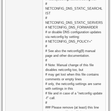
#
NETCONFIG_DNS_STATIC_SEARCHL
IST
#
NETCONFIG_DNS_STATIC_SERVERS
# NETCONFIG_DNS_FORWARDER
# or disable DNS configuration updates
via netconfig by setting:
# NETCONFIG_DNS_POLICY=''
#
# See also the netconfig(8) manual
page and other documentation.
#
# Note: Manual change of this file
disables netconfig too, but
# may get lost when this file contains
comments or empty lines
# only, the netconfig settings are same
with settings in this
# file and in case of a "netconfig update
-f" call.
#
### Please remove (at least) this line