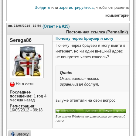
Войдите
или
зарегистрируйтесь
, чтобы отправлять
комментарии
пн, 23/06/2014 - 16:54
(Ответ на #19)
Постоянная ссылка (Permalink)
Почему через браузер я могу
Serega86
Почему через браузер я могу выйти в
интернет, но ни один внешний адрес
не пингуется через консоль?
Quote:
Оказывается прокси
Не в сети
ограничивал доступ.
Последнее
посещение:
1 год 4
месяца назад
вы уже ответили на свой вопрос
Регистрация:
16/05/2012 - 09:18
Все глюки Windows исправляются установкой
Linux!
Вверху