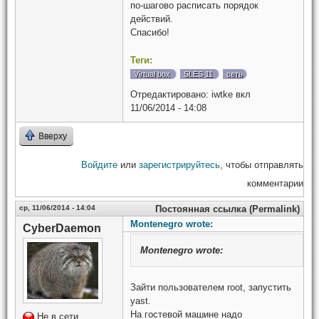
по-шагово расписать порядок
действий.
Спасибо!
Теги:
Virtual box
SLES 11
сеть
Отредактировано:
iwtke
вкл
11/06/2014 - 14:08
Вверху
Войдите
или
зарегистрируйтесь
, чтобы отправлять
комментарии
ср, 11/06/2014 - 14:04
Постоянная ссылка (Permalink)
Montenegro wrote:
CyberDaemon
Montenegro
wrote:
Зайти пользователем root, запустить
yast.
На гостевой машине надо
Не в сети