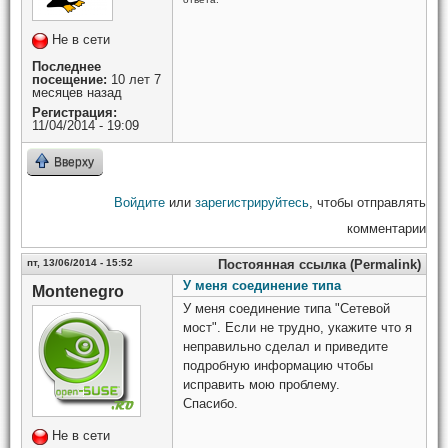
Не в сети
Последнее
посещение:
10 лет 7
месяцев назад
Регистрация:
11/04/2014 - 19:09
Вверху
Войдите
или
зарегистрируйтесь
, чтобы отправлять
комментарии
пт, 13/06/2014 - 15:52
Постоянная ссылка (Permalink)
У меня соединение типа
Montenegro
У меня соединение типа "Сетевой
мост". Если не трудно, укажите что я
неправильно сделал и приведите
подробную информацию чтобы
исправить мою проблему.
Спасибо.
Не в сети