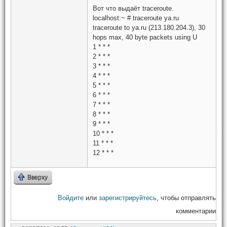
Вот что выдаёт traceroute.
localhost:~ # traceroute ya.ru
traceroute to ya.ru (213.180.204.3), 30
hops max, 40 byte packets using U
1 * * *
2 * * *
3 * * *
4 * * *
5 * * *
6 * * *
7 * * *
8 * * *
9 * * *
10 * * *
11 * * *
12 * * *
Вверху
Войдите
или
зарегистрируйтесь
, чтобы отправлять
комментарии