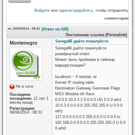
Войдите
или
зарегистрируйтесь
, чтобы отправлять
комментарии
вт, 24/06/2014 - 08:41
(Ответ на #20)
Постоянная ссылка (Permalink)
Serega86 дайте пожалуйста
Montenegro
Serega86 дайте пожалуйста
развёрнутый ответ.
Может быть проблема в таблице
маршрутизации?
localhost:~ # netstat -nr
Kernel IP routing table
Не в сети
Destination Gateway Genmask Flags
MSS Window irtt Iface
Последнее
посещение:
12 лет 1
0.0.0.0 10.0.3.2 0.0.0.0 UG 0 0 0 eth1
месяц назад
10.0.3.0 0.0.0.0 255.255.255.0 U 0 0 0
Регистрация:
eth1
09/06/2014 - 08:31
127.0.0.0 0.0.0.0 255.0.0.0 U 0 0 0 lo
192.168.0.0 0.0.0.0 255.255.255.0 U 0 0
0 eth0