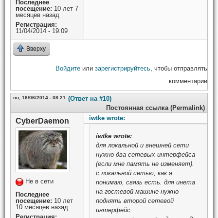
Последнее
посещение:
10 лет 7
месяцев назад
Регистрация:
11/04/2014 - 19:09
Вверху
Войдите
или
зарегистрируйтесь
, чтобы отправлять
комментарии
пн, 16/06/2014 - 08:21
(Ответ на #10)
Постоянная ссылка (Permalink)
iwtke wrote:
CyberDaemon
iwtke
wrote:
для локальной и внешней сети
нужно два сетевых интерфейса
(если мне память не изменяет).
с локальной сетью, как я
Не в сети
понимаю, связь есть. для инета
на гостевой машине нужно
Последнее
посещение:
10 лет
поднять второй сетевой
10 месяцев назад
интерфейс:
Регистрация: