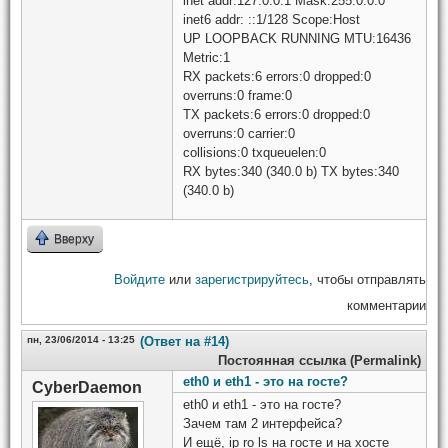
inet addr:127.0.0.1 Mask:255.0.0.0
inet6 addr: ::1/128 Scope:Host
UP LOOPBACK RUNNING MTU:16436
Metric:1
RX packets:6 errors:0 dropped:0
overruns:0 frame:0
TX packets:6 errors:0 dropped:0
overruns:0 carrier:0
collisions:0 txqueuelen:0
RX bytes:340 (340.0 b) TX bytes:340
(340.0 b)
Вверху
Войдите
или
зарегистрируйтесь
, чтобы отправлять
комментарии
пн, 23/06/2014 - 13:25
(Ответ на #14)
Постоянная ссылка (Permalink)
eth0 и eth1 - это на госте?
CyberDaemon
eth0 и eth1 - это на госте?
Зачем там 2 интерфейса?
И ещё, ip ro ls на госте и на хосте