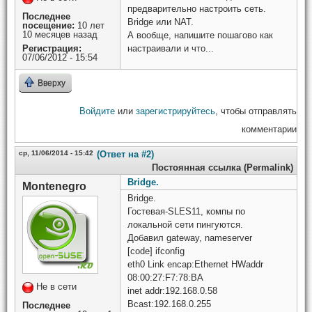
предварительно настроить сеть.
Последнее
Bridge или NAT.
посещение:
10 лет
10 месяцев назад
А вообще, напишите пошагово как
Регистрация:
настраивали и что...
07/06/2012 - 15:54
Вверху
Войдите
или
зарегистрируйтесь
, чтобы отправлять
комментарии
ср, 11/06/2014 - 15:42
(Ответ на #2)
Постоянная ссылка (Permalink)
Bridge.
Montenegro
Bridge.
Гостевая-SLES11, компы по
локальной сети пингуются.
Добавил gateway, nameserver
[code] ifconfig
eth0 Link encap:Ethernet HWaddr
08:00:27:F7:78:BA
Не в сети
inet addr:192.168.0.58
Bcast:192.168.0.255
Последнее