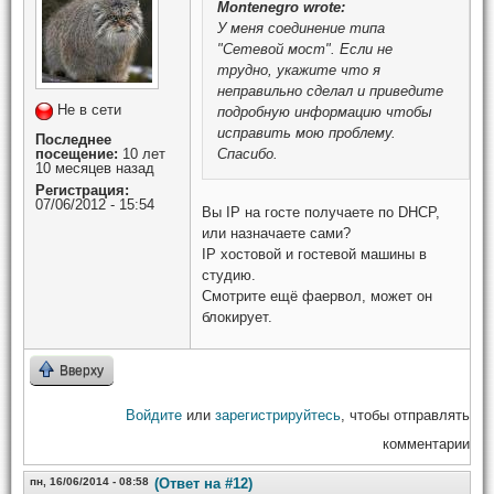
Montenegro
wrote:
У меня соединение типа
"Сетевой мост". Если не
трудно, укажите что я
неправильно сделал и приведите
Не в сети
подробную информацию чтобы
исправить мою проблему.
Последнее
посещение:
10 лет
Спасибо.
10 месяцев назад
Регистрация:
07/06/2012 - 15:54
Вы IP на госте получаете по DHCP,
или назначаете сами?
IP хостовой и гостевой машины в
студию.
Смотрите ещё фаервол, может он
блокирует.
Вверху
Войдите
или
зарегистрируйтесь
, чтобы отправлять
комментарии
пн, 16/06/2014 - 08:58
(Ответ на #12)