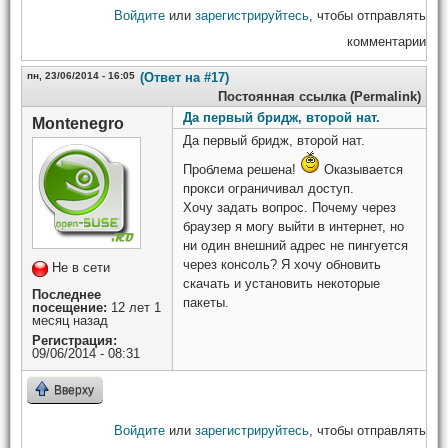
Войдите
или
зарегистрируйтесь
, чтобы отправлять
комментарии
пн, 23/06/2014 - 16:05
(Ответ на #17)
Постоянная ссылка (Permalink)
Да первый бридж, второй нат.
Montenegro
Да первый бридж, второй нат.
Проблема решена!
Оказывается
прокси ограничивал доступ.
Хочу задать вопрос. Почему через
браузер я могу выйти в интернет, но
ни один внешний адрес не пингуется
через консоль? Я хочу обновить
Не в сети
скачать и установить некоторые
Последнее
пакеты.
посещение:
12 лет 1
месяц назад
Регистрация:
09/06/2014 - 08:31
Вверху
Войдите
или
зарегистрируйтесь
, чтобы отправлять