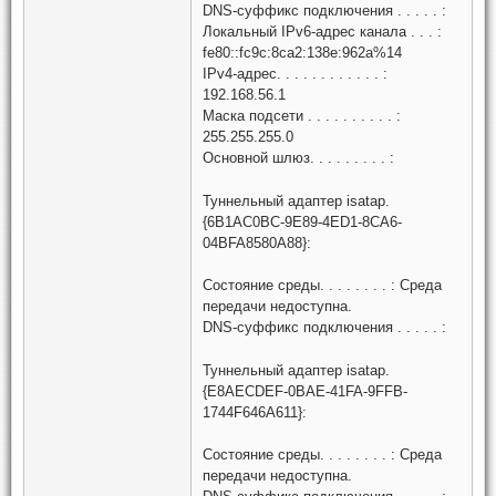
DNS-суффикс подключения . . . . . :
Локальный IPv6-адрес канала . . . :
fe80::fc9c:8ca2:138e:962a%14
IPv4-адрес. . . . . . . . . . . . :
192.168.56.1
Маска подсети . . . . . . . . . . :
255.255.255.0
Основной шлюз. . . . . . . . . :
Туннельный адаптер isatap.
{6B1AC0BC-9E89-4ED1-8CA6-
04BFA8580A88}:
Состояние среды. . . . . . . . : Среда
передачи недоступна.
DNS-суффикс подключения . . . . . :
Туннельный адаптер isatap.
{E8AECDEF-0BAE-41FA-9FFB-
1744F646A611}:
Состояние среды. . . . . . . . : Среда
передачи недоступна.