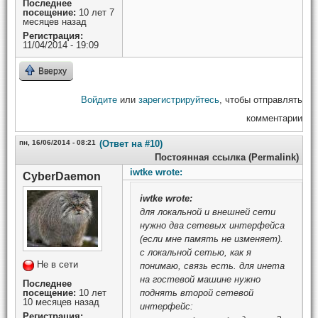
Последнее
посещение:
10 лет 7
месяцев назад
Регистрация:
11/04/2014 - 19:09
Вверху
Войдите
или
зарегистрируйтесь
, чтобы отправлять
комментарии
пн, 16/06/2014 - 08:21
(Ответ на #10)
Постоянная ссылка (Permalink)
iwtke wrote:
CyberDaemon
iwtke
wrote:
для локальной и внешней сети
нужно два сетевых интерфейса
(если мне память не изменяет).
с локальной сетью, как я
Не в сети
понимаю, связь есть. для инета
на гостевой машине нужно
Последнее
посещение:
10 лет
поднять второй сетевой
10 месяцев назад
интерфейс:
Регистрация: