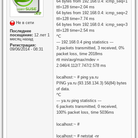
64 bytes from 192.168.0.4: icmp_seq=1
ttl=128 time=2.04 ms
64 bytes from 192.168.0.4: icmp_seq=2
ttl=128 time=7.74 ms
Не в сети
64 bytes from 192.168.0.4: icmp_seq=3
ttl=128 time=2.54 ms
Последнее
посещение:
12 лет 1
^C
месяц назад
--- 192.168.0.4 ping statistics ---
Регистрация:
3 packets transmitted, 3 received, 0%
09/06/2014 - 08:31
packet loss, time 2018ms
rtt min/avg/max/mdev =
2.046/4.112/7.747/2.578 ms
localhost:~ # ping ya.ru
PING ya.ru (93.158.134.3) 56(84) bytes
of data.
^C
--- ya.ru ping statistics ---
6 packets transmitted, 0 received,
100% packet loss, time 5036ms
localhost:~ #
localhost:~ # netstat -nr