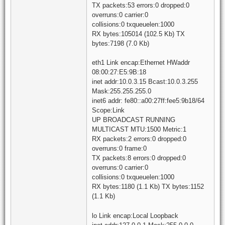
TX packets:53 errors:0 dropped:0
overruns:0 carrier:0
collisions:0 txqueuelen:1000
RX bytes:105014 (102.5 Kb) TX
bytes:7198 (7.0 Kb)
eth1 Link encap:Ethernet HWaddr
08:00:27:E5:9B:18
inet addr:10.0.3.15 Bcast:10.0.3.255
Mask:255.255.255.0
inet6 addr: fe80::a00:27ff:fee5:9b18/64
Scope:Link
UP BROADCAST RUNNING
MULTICAST MTU:1500 Metric:1
RX packets:2 errors:0 dropped:0
overruns:0 frame:0
TX packets:8 errors:0 dropped:0
overruns:0 carrier:0
collisions:0 txqueuelen:1000
RX bytes:1180 (1.1 Kb) TX bytes:1152
(1.1 Kb)
lo Link encap:Local Loopback