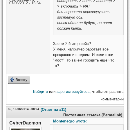
настроить > сеть > адаптер 2
07/06/2012 - 15:54
> включить > NAT
для верности перезагрузить
гостевую ось.
пинги идти не будут, но инет
должен быть.
Зачем 2-й итерфейс?
У меня, например работает всё
прекрасно и с одним. И если стоит
"мост", то зачем городить ещё что
то?
Вверху
Войдите
или
зарегистрируйтесь
, чтобы отправлять
комментарии
пн, 16/06/2014 - 08:24
(Ответ на #11)
Постоянная ссылка (Permalink)
Montenegro wrote:
CyberDaemon