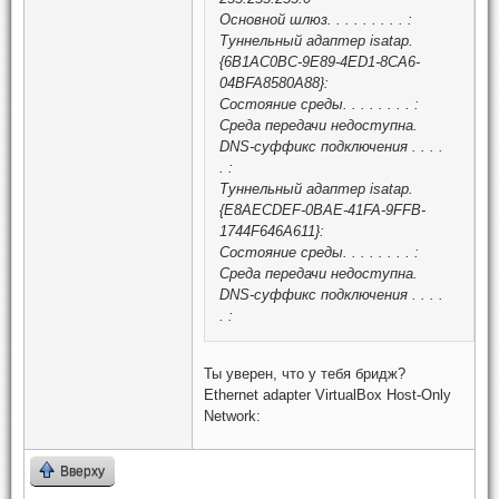
Основной шлюз. . . . . . . . . :
Туннельный адаптер isatap.
{6B1AC0BC-9E89-4ED1-8CA6-
04BFA8580A88}:
Состояние среды. . . . . . . . :
Среда передачи недоступна.
DNS-суффикс подключения . . . .
. :
Туннельный адаптер isatap.
{E8AECDEF-0BAE-41FA-9FFB-
1744F646A611}:
Состояние среды. . . . . . . . :
Среда передачи недоступна.
DNS-суффикс подключения . . . .
. :
Ты уверен, что у тебя бридж?
Ethernet adapter VirtualBox Host-Only
Network:
Вверху