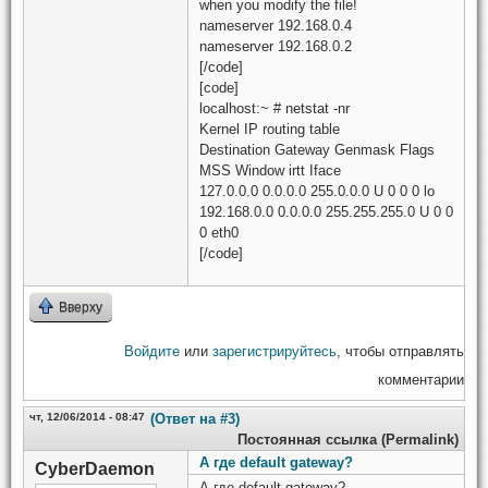
when you modify the file!
nameserver 192.168.0.4
nameserver 192.168.0.2
[/code]
[code]
localhost:~ # netstat -nr
Kernel IP routing table
Destination Gateway Genmask Flags
MSS Window irtt Iface
127.0.0.0 0.0.0.0 255.0.0.0 U 0 0 0 lo
192.168.0.0 0.0.0.0 255.255.255.0 U 0 0
0 eth0
[/code]
Вверху
Войдите
или
зарегистрируйтесь
, чтобы отправлять
комментарии
чт, 12/06/2014 - 08:47
(Ответ на #3)
Постоянная ссылка (Permalink)
А где default gateway?
CyberDaemon
А где default gateway?