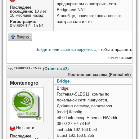
предварительно настроить сеть.
Последнее
Bridge или NAT.
посещение:
10 лет
10 месяцев назад
А вообще, напишите пошагово как
Регистрация:
настраивали и что...
07/06/2012 - 15:54
Вверху
Войдите
или
зарегистрируйтесь
, чтобы отправлять
комментарии
ср, 11/06/2014 - 15:42
(Ответ на #2)
Постоянная ссылка (Permalink)
Bridge.
Montenegro
Bridge.
Гостевая-SLES11, компы по
локальной сети пингуются.
Добавил gateway, nameserver
[code] ifconfig
eth0 Link encap:Ethernet HWaddr
08:00:27:F7:78:BA
Не в сети
inet addr:192.168.0.58
Bcast:192.168.0.255
Последнее