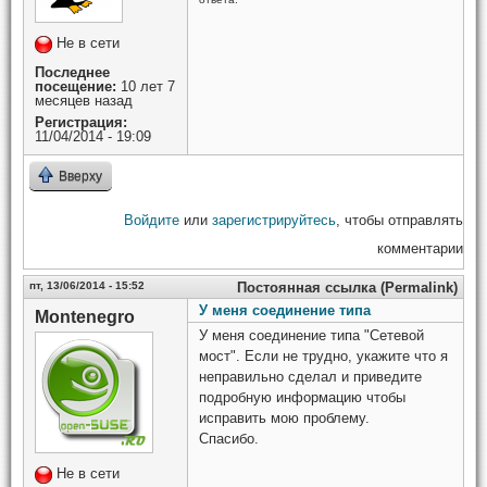
Не в сети
Последнее
посещение:
10 лет 7
месяцев назад
Регистрация:
11/04/2014 - 19:09
Вверху
Войдите
или
зарегистрируйтесь
, чтобы отправлять
комментарии
пт, 13/06/2014 - 15:52
Постоянная ссылка (Permalink)
У меня соединение типа
Montenegro
У меня соединение типа "Сетевой
мост". Если не трудно, укажите что я
неправильно сделал и приведите
подробную информацию чтобы
исправить мою проблему.
Спасибо.
Не в сети