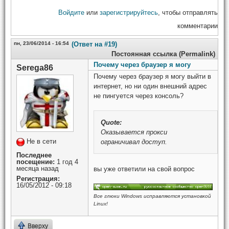
Войдите
или
зарегистрируйтесь
, чтобы отправлять
комментарии
пн, 23/06/2014 - 16:54
(Ответ на #19)
Постоянная ссылка (Permalink)
Почему через браузер я могу
Serega86
Почему через браузер я могу выйти в
интернет, но ни один внешний адрес
не пингуется через консоль?
Quote:
Оказывается прокси
Не в сети
ограничивал доступ.
Последнее
посещение:
1 год 4
месяца назад
вы уже ответили на свой вопрос
Регистрация:
16/05/2012 - 09:18
Все глюки Windows исправляются установкой
Linux!
Вверху