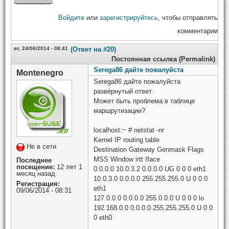
Войдите
или
зарегистрируйтесь
, чтобы отправлять
комментарии
вт, 24/06/2014 - 08:41
(Ответ на #20)
Постоянная ссылка (Permalink)
Serega86 дайте пожалуйста
Montenegro
Serega86 дайте пожалуйста
развёрнутый ответ.
Может быть проблема в таблице
маршрутизации?
localhost:~ # netstat -nr
Kernel IP routing table
Не в сети
Destination Gateway Genmask Flags
MSS Window irtt Iface
Последнее
посещение:
12 лет 1
0.0.0.0 10.0.3.2 0.0.0.0 UG 0 0 0 eth1
месяц назад
10.0.3.0 0.0.0.0 255.255.255.0 U 0 0 0
Регистрация:
eth1
09/06/2014 - 08:31
127.0.0.0 0.0.0.0 255.0.0.0 U 0 0 0 lo
192.168.0.0 0.0.0.0 255.255.255.0 U 0 0
0 eth0