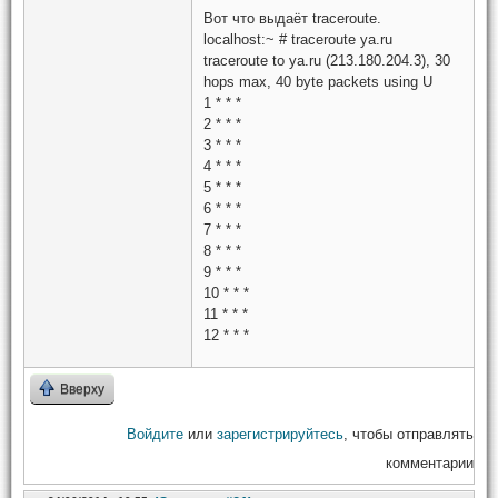
Вот что выдаёт traceroute.
localhost:~ # traceroute ya.ru
traceroute to ya.ru (213.180.204.3), 30
hops max, 40 byte packets using U
1 * * *
2 * * *
3 * * *
4 * * *
5 * * *
6 * * *
7 * * *
8 * * *
9 * * *
10 * * *
11 * * *
12 * * *
Вверху
Войдите
или
зарегистрируйтесь
, чтобы отправлять
комментарии