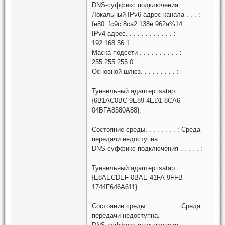
DNS-суффикс подключения . . . . . :
Локальный IPv6-адрес канала . . . :
fe80::fc9c:8ca2:138e:962a%14
IPv4-адрес. . . . . . . . . . . . :
192.168.56.1
Маска подсети . . . . . . . . . . :
255.255.255.0
Основной шлюз. . . . . . . . . :
Туннельный адаптер isatap.
{6B1AC0BC-9E89-4ED1-8CA6-
04BFA8580A88}:
Состояние среды. . . . . . . . : Среда
передачи недоступна.
DNS-суффикс подключения . . . . . :
Туннельный адаптер isatap.
{E8AECDEF-0BAE-41FA-9FFB-
1744F646A611}:
Состояние среды. . . . . . . . : Среда
передачи недоступна.