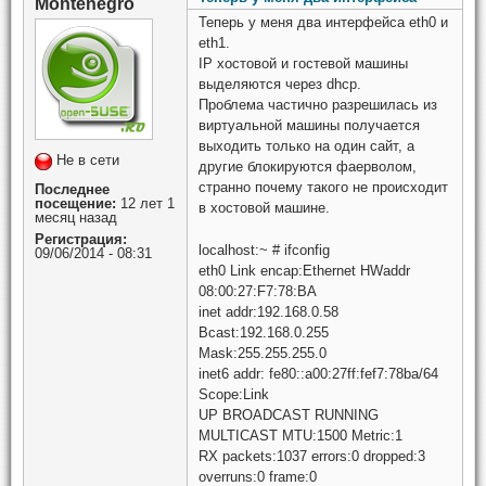
Montenegro
Теперь у меня два интерфейса eth0 и
eth1.
IP хостовой и гостевой машины
выделяются через dhcp.
Проблема частично разрешилась из
виртуальной машины получается
выходить только на один сайт, а
Не в сети
другие блокируются фаерволом,
странно почему такого не происходит
Последнее
посещение:
12 лет 1
в хостовой машине.
месяц назад
Регистрация:
localhost:~ # ifconfig
09/06/2014 - 08:31
eth0 Link encap:Ethernet HWaddr
08:00:27:F7:78:BA
inet addr:192.168.0.58
Bcast:192.168.0.255
Mask:255.255.255.0
inet6 addr: fe80::a00:27ff:fef7:78ba/64
Scope:Link
UP BROADCAST RUNNING
MULTICAST MTU:1500 Metric:1
RX packets:1037 errors:0 dropped:3
overruns:0 frame:0