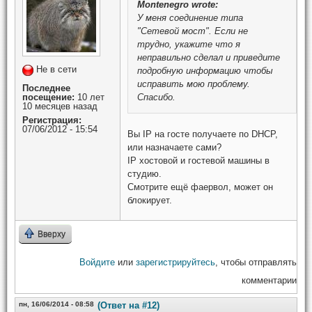
Montenegro
wrote:
У меня соединение типа
"Сетевой мост". Если не
трудно, укажите что я
неправильно сделал и приведите
Не в сети
подробную информацию чтобы
исправить мою проблему.
Последнее
посещение:
10 лет
Спасибо.
10 месяцев назад
Регистрация:
07/06/2012 - 15:54
Вы IP на госте получаете по DHCP,
или назначаете сами?
IP хостовой и гостевой машины в
студию.
Смотрите ещё фаервол, может он
блокирует.
Вверху
Войдите
или
зарегистрируйтесь
, чтобы отправлять
комментарии
пн, 16/06/2014 - 08:58
(Ответ на #12)