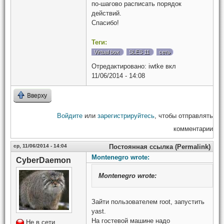
по-шагово расписать порядок
действий.
Спасибо!
Теги:
Virtual box
SLES 11
сеть
Отредактировано:
iwtke
вкл
11/06/2014 - 14:08
Вверху
Войдите
или
зарегистрируйтесь
, чтобы отправлять
комментарии
ср, 11/06/2014 - 14:04
Постоянная ссылка (Permalink)
Montenegro wrote:
CyberDaemon
Montenegro
wrote:
Зайти пользователем root, запустить
yast.
На гостевой машине надо
Не в сети