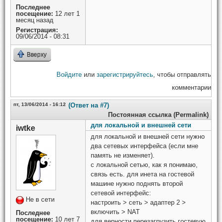
Последнее
посещение:
12 лет 1
месяц назад
Регистрация:
09/06/2014 - 08:31
Вверху
Войдите
или
зарегистрируйтесь
, чтобы отправлять
комментарии
пт, 13/06/2014 - 16:12
(Ответ на #7)
Постоянная ссылка (Permalink)
для локальной и внешней сети
iwtke
для локальной и внешней сети нужно
два сетевых интерфейса (если мне
память не изменяет).
с локальной сетью, как я понимаю,
связь есть. для инета на гостевой
машине нужно поднять второй
сетевой интерфейс:
Не в сети
настроить > сеть > адаптер 2 >
включить > NAT
Последнее
посещение:
10 лет 7
для верности перезагрузить гостевую