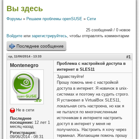
Вы здесь
Форумы
»
Решаем проблемы openSUSE
»
Сети
25 сообщений / 0 новое
Войдите
или
зарегистрируйтесь
, чтобы отправлять комментарии
Последнее сообщение
ср, 11/06/2014 - 13:33
#1
Проблема с настройкой доступа в
Montenegro
интернет в SLES11
Здравствуйте!
Прошу помочь мне с настройкой
доступа в интернет. Я новичок в unix-
системах и поэтому на судить строго.
Я установил в VirtualBox SLES11,
локальная сеть настроена, но как я
Не в сети
не пытался по многочисленным
источникам в интернете настроить
Последнее
посещение:
12 лет 1
доступ в интернет у меня не
месяц назад
получилось. Настроить я хочу через
Регистрация:
терминал. Желающим помочь прошу
09/06/2014 - 08:31