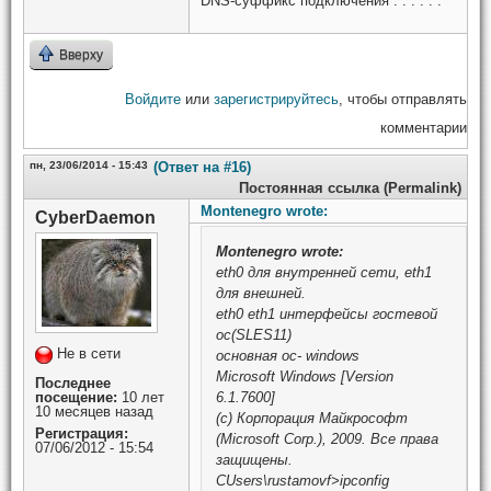
DNS-суффикс подключения . . . . . :
Вверху
Войдите
или
зарегистрируйтесь
, чтобы отправлять
комментарии
пн, 23/06/2014 - 15:43
(Ответ на #16)
Постоянная ссылка (Permalink)
Montenegro wrote:
CyberDaemon
Montenegro
wrote:
eth0 для внутренней сети, eth1
для внешней.
eth0 eth1 интерфейсы гостевой
ос(SLES11)
Не в сети
основная ос- windows
Microsoft Windows [Version
Последнее
посещение:
10 лет
6.1.7600]
10 месяцев назад
(c) Корпорация Майкрософт
Регистрация:
(Microsoft Corp.), 2009. Все права
07/06/2012 - 15:54
защищены.
CUsers\rustamovf>ipconfig