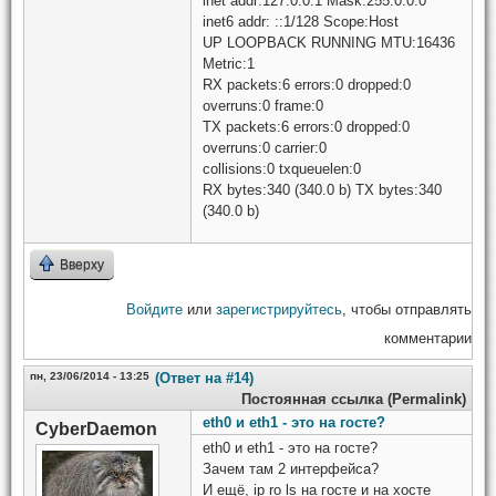
inet addr:127.0.0.1 Mask:255.0.0.0
inet6 addr: ::1/128 Scope:Host
UP LOOPBACK RUNNING MTU:16436
Metric:1
RX packets:6 errors:0 dropped:0
overruns:0 frame:0
TX packets:6 errors:0 dropped:0
overruns:0 carrier:0
collisions:0 txqueuelen:0
RX bytes:340 (340.0 b) TX bytes:340
(340.0 b)
Вверху
Войдите
или
зарегистрируйтесь
, чтобы отправлять
комментарии
пн, 23/06/2014 - 13:25
(Ответ на #14)
Постоянная ссылка (Permalink)
eth0 и eth1 - это на госте?
CyberDaemon
eth0 и eth1 - это на госте?
Зачем там 2 интерфейса?
И ещё, ip ro ls на госте и на хосте