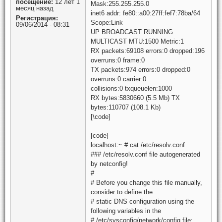
посещение:
12 лет 1
Mask:255.255.255.0
месяц назад
inet6 addr: fe80::a00:27ff:fef7:78ba/64
Регистрация:
Scope:Link
09/06/2014 - 08:31
UP BROADCAST RUNNING
MULTICAST MTU:1500 Metric:1
RX packets:69108 errors:0 dropped:196
overruns:0 frame:0
TX packets:974 errors:0 dropped:0
overruns:0 carrier:0
collisions:0 txqueuelen:1000
RX bytes:5830660 (5.5 Mb) TX
bytes:110707 (108.1 Kb)
[\code]
[code]
localhost:~ # cat /etc/resolv.conf
### /etc/resolv.conf file autogenerated
by netconfig!
#
# Before you change this file manually,
consider to define the
# static DNS configuration using the
following variables in the
# /etc/sysconfig/network/config file: