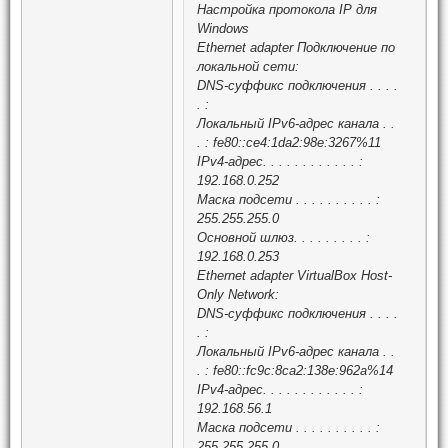
Настройка протокола IP для
Windows
Ethernet adapter Подключение по
локальной сети:
DNS-суффикс подключения . . . .
. :
Локальный IPv6-адрес канала . .
. : fe80::ce4:1da2:98e:3267%11
IPv4-адрес. . . . . . . . . . . . :
192.168.0.252
Маска подсети . . . . . . . . . . :
255.255.255.0
Основной шлюз. . . . . . . . . :
192.168.0.253
Ethernet adapter VirtualBox Host-
Only Network:
DNS-суффикс подключения . . . .
. :
Локальный IPv6-адрес канала . .
. : fe80::fc9c:8ca2:138e:962a%14
IPv4-адрес. . . . . . . . . . . . :
192.168.56.1
Маска подсети . . . . . . . . . . :
255.255.255.0