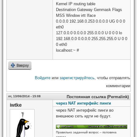
Kernel IP routing table
Destination Gateway Genmask Flags
MSS Window irtt Iface
0.0.0.0 192.168.0.253 0.0.0.0 UG 0 0 0
eth0
127.0.0.0 0.0.0.0 255.0.0.0 U 0 0 0 lo
192.168.0.0 0.0.0.0 255.255.255.0 U 0 0
0 eth0
localhost:~ #
Вверху
Войдите
или
зарегистрируйтесь
, чтобы отправлять
комментарии
пт, 13/06/2014 - 15:08
Постоянная ссылка (Permalink)
через NAT интерфейс пинги
iwtke
через NAT интерфейс пинги во
внешнюю сеть идти не будут.
Правильно заданный вопрос – половина
ответа.