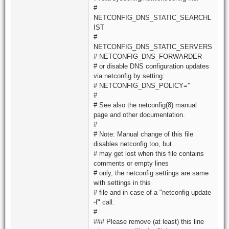
#
NETCONFIG_DNS_STATIC_SEARCHL
IST
#
NETCONFIG_DNS_STATIC_SERVERS
# NETCONFIG_DNS_FORWARDER
# or disable DNS configuration updates
via netconfig by setting:
# NETCONFIG_DNS_POLICY=''
#
# See also the netconfig(8) manual
page and other documentation.
#
# Note: Manual change of this file
disables netconfig too, but
# may get lost when this file contains
comments or empty lines
# only, the netconfig settings are same
with settings in this
# file and in case of a "netconfig update
-f" call.
#
### Please remove (at least) this line