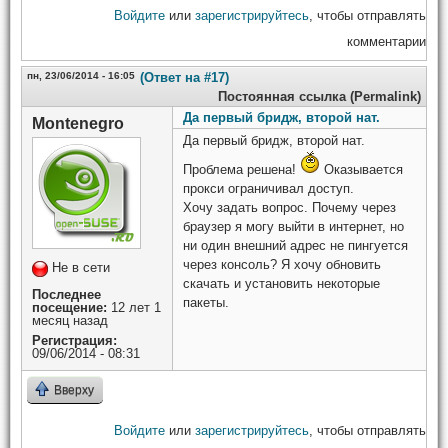
Войдите
или
зарегистрируйтесь
, чтобы отправлять
комментарии
пн, 23/06/2014 - 16:05
(Ответ на #17)
Постоянная ссылка (Permalink)
Да первый бридж, второй нат.
Montenegro
Да первый бридж, второй нат.
Проблема решена!
Оказывается
прокси ограничивал доступ.
Хочу задать вопрос. Почему через
браузер я могу выйти в интернет, но
ни один внешний адрес не пингуется
через консоль? Я хочу обновить
Не в сети
скачать и установить некоторые
Последнее
пакеты.
посещение:
12 лет 1
месяц назад
Регистрация:
09/06/2014 - 08:31
Вверху
Войдите
или
зарегистрируйтесь
, чтобы отправлять