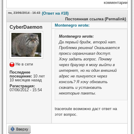
комментарии
пн, 23/06/2014 - 16:43
(Ответ на #18)
Постоянная ссылка (Permalink)
Montenegro wrote:
CyberDaemon
Montenegro
wrote:
Да первый бридж, второй нат.
Проблема решена! Оказывается
прокси ограничивал доступ.
Хочу задать вопрос. Почему
Не в сети
через браузер я могу выйти в
интернет, но ни один внешний
Последнее
посещение:
10 лет
адрес не пингуется через
10 месяцев назад
консоль? Я хочу обновить
Регистрация:
скачать и установить
07/06/2012 - 15:54
некоторые пакеты.
traceroute возможно даст ответ на
этот вопрос.
Вверху