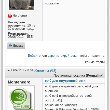
покажите...
Не в сети
Последнее
посещение:
10 лет
10 месяцев назад
Регистрация:
07/06/2012 - 15:54
Вверху
Войдите
или
зарегистрируйтесь
, чтобы отправлять
комментарии
пн, 23/06/2014 - 13:58
(Ответ на #15)
Постоянная ссылка (Permalink)
eth0 для внутренней сети,
Montenegro
eth0 для внутренней сети, eth1 для
внешней.
eth0 eth1 интерфейсы гостевой
ос(SLES11)
основная ос- windows
Microsoft Windows [Version 6.1.7600]