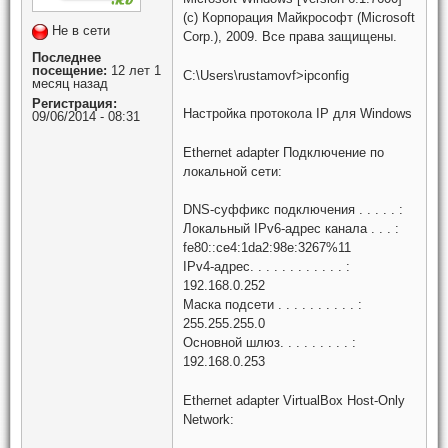
(c) Корпорация Майкрософт (Microsoft
Не в сети
Corp.), 2009. Все права защищены.
Последнее
посещение:
12 лет 1
C:\Users\rustamovf>ipconfig
месяц назад
Регистрация:
Настройка протокола IP для Windows
09/06/2014 - 08:31
Ethernet adapter Подключение по
локальной сети:
DNS-суффикс подключения . . . . . :
Локальный IPv6-адрес канала . . . :
fe80::ce4:1da2:98e:3267%11
IPv4-адрес. . . . . . . . . . . . :
192.168.0.252
Маска подсети . . . . . . . . . . :
255.255.255.0
Основной шлюз. . . . . . . . . :
192.168.0.253
Ethernet adapter VirtualBox Host-Only
Network: