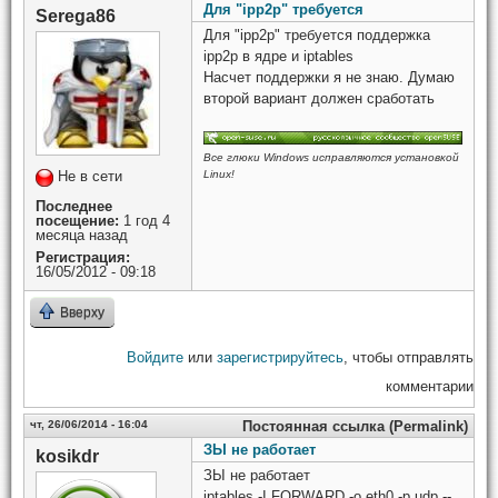
Для "ipp2p" требуется
Serega86
Для "ipp2p" требуется поддержка
ipp2p в ядре и iptables
Насчет поддержки я не знаю. Думаю
второй вариант должен сработать
Все глюки Windows исправляются установкой
Не в сети
Linux!
Последнее
посещение:
1 год 4
месяца назад
Регистрация:
16/05/2012 - 09:18
Вверху
Войдите
или
зарегистрируйтесь
, чтобы отправлять
комментарии
чт, 26/06/2014 - 16:04
Постоянная ссылка (Permalink)
ЗЫ не работает
kosikdr
ЗЫ не работает
iptables -I FORWARD -o eth0 -p udp --