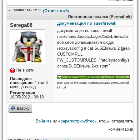
чт, 26/06/2014 - 12:58
(Ответ на #5)
Постоянная ссылка (Permalink)
документация по susefirewall
Serega86
документация по susefirewall
/usr/share/doc/packages/SuSEfirewall2
все свое дописывается сюда:
/etc/sysconfig # cat SuSEfirewall2 |grep
CUSTOMRUL
FW_CUSTOMRULES="/etc/sysconfig/s
cripts/SuSEfirewall2-custom"
Не в сети
Последнее
посещение:
1 год 4
Все глюки Windows исправляются установкой
месяца назад
Linux!
Регистрация:
16/05/2012 - 09:18
Вверху
Войдите
или
зарегистрируйтесь
, чтобы отправлять
комментарии
чт, 26/06/2014 - 15:18