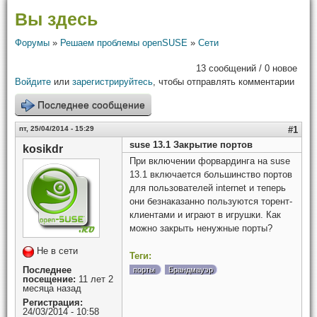
Вы здесь
Форумы
»
Решаем проблемы openSUSE
»
Сети
13 сообщений / 0 новое
Войдите
или
зарегистрируйтесь
, чтобы отправлять комментарии
Последнее сообщение
пт, 25/04/2014 - 15:29
#1
suse 13.1 Закрытие портов
kosikdr
При включении форвардинга на suse
13.1 включается большинство портов
для пользователей internet и теперь
они безнаказанно пользуются торент-
клиентами и играют в игрушки. Как
можно закрыть ненужные порты?
Не в сети
Теги:
Последнее
порты
Брандмауэр
посещение:
11 лет 2
месяца назад
Регистрация:
24/03/2014 - 10:58