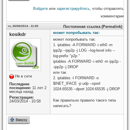
Войдите
или
зарегистрируйтесь
, чтобы отправлять
комментарии
чт, 26/06/2014 - 11:00
Постоянная ссылка (Permalink)
может попробывать так:
kosikdr
может попробывать так:
1. iptables -A FORWARD -i eth0 -m
ipp2p --ipp2p -j LOG --log-level info --
log-prefix "p2p "
iptables -A FORWARD -i eth0 -m ipp2p -
-ipp2p -j DROP
или так
Не в сети
2. iptables -I FORWARD -o
$INET_IFACE -p udp --sport
Последнее
посещение:
11 лет 2
1024:65535 --dport 1024:65535 -j DROP
месяца назад
Регистрация:
Как правильно правило такого типа
24/03/2014 - 10:58
написать?
Вверху