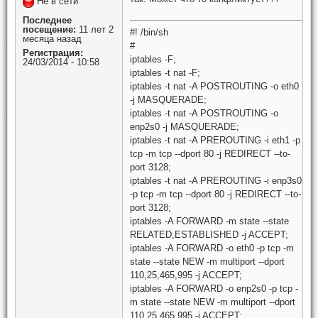
Не в сети
Последнее
посещение:
11 лет 2
#! /bin/sh
месяца назад
#
Регистрация:
iptables -F;
24/03/2014 - 10:58
iptables -t nat -F;
iptables -t nat -A POSTROUTING -o eth0
-j MASQUERADE;
iptables -t nat -A POSTROUTING -o
enp2s0 -j MASQUERADE;
iptables -t nat -A PREROUTING -i eth1 -p
tcp -m tcp --dport 80 -j REDIRECT --to-
port 3128;
iptables -t nat -A PREROUTING -i enp3s0
-p tcp -m tcp --dport 80 -j REDIRECT --to-
port 3128;
iptables -A FORWARD -m state --state
RELATED,ESTABLISHED -j ACCEPT;
iptables -A FORWARD -o eth0 -p tcp -m
state --state NEW -m multiport --dport
110,25,465,995 -j ACCEPT;
iptables -A FORWARD -o enp2s0 -p tcp -
m state --state NEW -m multiport --dport
110,25,465,995 -j ACCEPT;