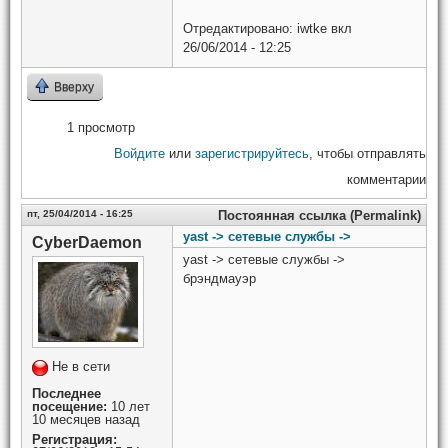
Отредактировано:
iwtke
вкл
26/06/2014 - 12:25
Вверху
1 просмотр
Войдите
или
зарегистрируйтесь
, чтобы отправлять
комментарии
пт, 25/04/2014 - 16:25
Постоянная ссылка (Permalink)
yast -> сетевые службы ->
CyberDaemon
yast -> сетевые службы ->
брэндмауэр
Не в сети
Последнее
посещение:
10 лет
10 месяцев назад
Регистрация: