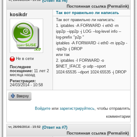
(Ответ на #6)
Постоянная ссылка (Permalink)
Так вот правильно ли написать
kosikdr
Так вот правильно ли написать:
1. iptables -A FORWARD -i eth0 -m
ipp2p --ipp2p -j LOG --log-level info --
log-prefix "p2p "
iptables -A FORWARD -i eth0 -m ipp2p -
-ipp2p -j DROP
или так
Не в сети
2. iptables -I FORWARD -o
$INET_IFACE -p udp --sport
Последнее
посещение:
11 лет 2
1024:65535 --dport 1024:65535 -j DROP
месяца назад
Регистрация:
24/03/2014 - 10:58
Вверху
Войдите
или
зарегистрируйтесь
, чтобы отправлять
комментарии
чт, 26/06/2014 - 15:52
(Ответ на #7)
Постоянная ссылка (Permalink)