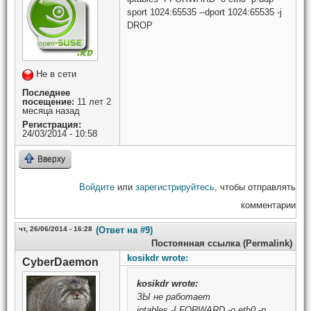
sport 1024:65535 --dport 1024:65535 -j
DROP
Не в сети
Последнее
посещение:
11 лет 2
месяца назад
Регистрация:
24/03/2014 - 10:58
Вверху
Войдите
или
зарегистрируйтесь
, чтобы отправлять
комментарии
чт, 26/06/2014 - 16:28
(Ответ на #9)
Постоянная ссылка (Permalink)
kosikdr wrote:
CyberDaemon
kosikdr
wrote:
ЗЫ не работает
iptables -I FORWARD -o eth0 -p