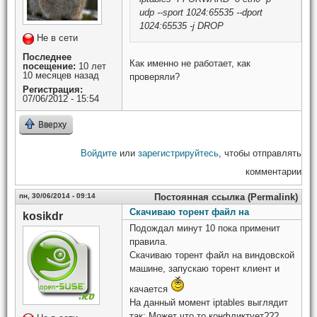
udp --sport 1024:65535 --dport
1024:65535 -j DROP
Не в сети
Последнее
Как именно не работает, как
посещение:
10 лет
10 месяцев назад
проверяли?
Регистрация:
07/06/2012 - 15:54
Вверху
Войдите
или
зарегистрируйтесь
, чтобы отправлять
комментарии
пн, 30/06/2014 - 09:14
Постоянная ссылка (Permalink)
Скачиваю торент файл на
kosikdr
Подождал минут 10 пока применит
правила.
Скачиваю торент файл на виндовской
машине, запускаю торент клиент и
качается
На данный момент iptables выглядит
так: Может что то конфликтует???