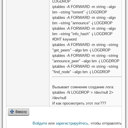
LOGDROP
iptables -A FORWARD -m string --algo
bm --string "torrent" -j LOGDROP
iptables -A FORWARD -m string --algo
bm --string "announce" -j LOGDROP
iptables -A FORWARD -m string --algo
bm --string "info_hash" -j LOGDROP
#DHT keyword
iptables -A FORWARD -m string --string
"get_peers" --algo bm -j LOGDROP
iptables -A FORWARD -m string --string
"announce_peer" --algo bm -j LOGDROP
iptables -A FORWARD -m string --string
"find_node" --algo bm -j LOGDROP
Вызывает сомнение создание лога:
iptables -N LOGDROP > /dev/null 2>
/dev/null
И как просмотреть этот лог???
Вверху
Войдите
или
зарегистрируйтесь
, чтобы отправлять