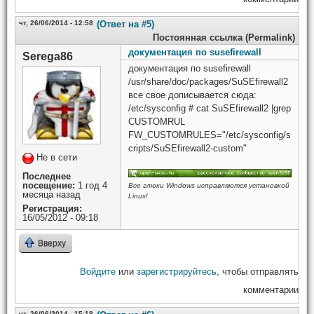
чт, 26/06/2014 - 12:58
(Ответ на #5)
Постоянная ссылка (Permalink)
документация по susefirewall
Serega86
документация по susefirewall
/usr/share/doc/packages/SuSEfirewall2
все свое дописывается сюда:
/etc/sysconfig # cat SuSEfirewall2 |grep
CUSTOMRUL
FW_CUSTOMRULES="/etc/sysconfig/s
cripts/SuSEfirewall2-custom"
Не в сети
Последнее
посещение:
1 год 4
Все глюки Windows исправляются установкой
месяца назад
Linux!
Регистрация:
16/05/2012 - 09:18
Вверху
Войдите
или
зарегистрируйтесь
, чтобы отправлять
комментарии
чт, 26/06/2014 - 15:18