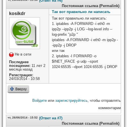
(Ответ на #6)
Постоянная ссылка (Permalink)
Так вот правильно ли написать
kosikdr
Так вот правильно ли написать:
1. iptables -A FORWARD -i eth0 -m
ipp2p --ipp2p -j LOG --log-level info --
log-prefix "p2p "
iptables -A FORWARD -i eth0 -m ipp2p -
-ipp2p -j DROP
или так
Не в сети
2. iptables -I FORWARD -o
$INET_IFACE -p udp --sport
Последнее
посещение:
11 лет 2
1024:65535 --dport 1024:65535 -j DROP
месяца назад
Регистрация:
24/03/2014 - 10:58
Вверху
Войдите
или
зарегистрируйтесь
, чтобы отправлять
комментарии
чт, 26/06/2014 - 15:52
(Ответ на #7)
Постоянная ссылка (Permalink)