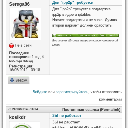
Для "ipp2p" требуется
Serega86
Для "ipp2p" требуется поддержка
ipp2p в ядре и iptables
Насчет поддержки я не знаю. Думаю
второй вариант должен сработать
Все глюки Windows исправляются установкой
Не в сети
Linux!
Последнее
посещение:
1 год 4
месяца назад
Регистрация:
16/05/2012 - 09:18
Вверху
Войдите
или
зарегистрируйтесь
, чтобы отправлять
комментарии
чт, 26/06/2014 - 16:04
Постоянная ссылка (Permalink)
ЗЫ не работает
kosikdr
ЗЫ не работает
iptables -I FORWARD -o eth0 -p udp --