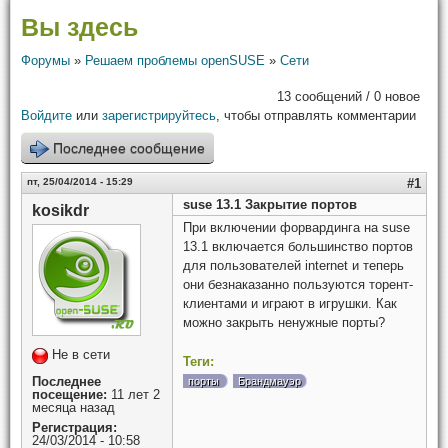
Вы здесь
Форумы
»
Решаем проблемы openSUSE
»
Сети
13 сообщений / 0 новое
Войдите
или
зарегистрируйтесь
, чтобы отправлять комментарии
Последнее сообщение
пт, 25/04/2014 - 15:29
#1
suse 13.1 Закрытие портов
kosikdr
При включении форвардинга на suse
13.1 включается большинство портов
для пользователей internet и теперь
они безнаказанно пользуются торент-
клиентами и играют в игрушки. Как
можно закрыть ненужные порты?
Не в сети
Теги:
Последнее
порты
Брандмауэр
посещение:
11 лет 2
месяца назад
Регистрация:
24/03/2014 - 10:58