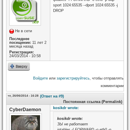
sport 1024:65535 --dport 1024:65535 -j
DROP
Не в сети
Последнее
посещение:
11 лет 2
месяца назад
Регистрация:
24/03/2014 - 10:58
Вверху
Войдите
или
зарегистрируйтесь
, чтобы отправлять
комментарии
чт, 26/06/2014 - 16:28
(Ответ на #9)
Постоянная ссылка (Permalink)
kosikdr wrote:
CyberDaemon
kosikdr
wrote:
ЗЫ не работает
iptables -I FORWARD -o eth0 -p