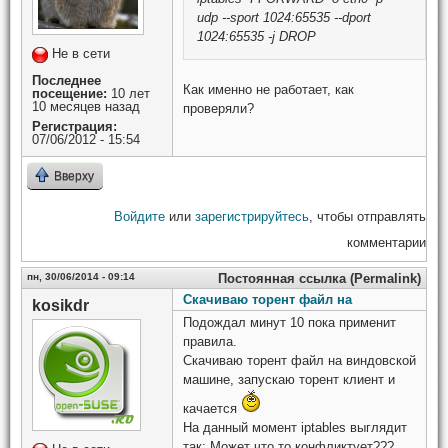
udp --sport 1024:65535 --dport
1024:65535 -j DROP
Не в сети
Последнее
Как именно не работает, как
посещение:
10 лет
10 месяцев назад
проверяли?
Регистрация:
07/06/2012 - 15:54
Вверху
Войдите
или
зарегистрируйтесь
, чтобы отправлять
комментарии
пн, 30/06/2014 - 09:14
Постоянная ссылка (Permalink)
Скачиваю торент файл на
kosikdr
Подождал минут 10 пока применит
правила.
Скачиваю торент файл на виндовской
машине, запускаю торент клиент и
качается
На данный момент iptables выглядит
так: Может что то конфликтует???