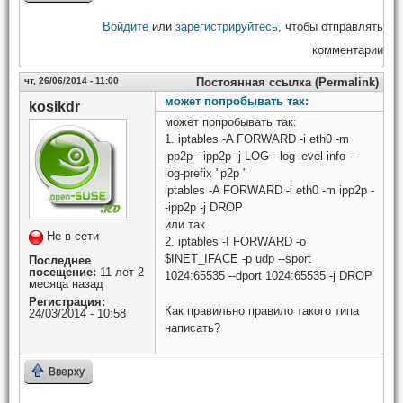
Войдите
или
зарегистрируйтесь
, чтобы отправлять
комментарии
чт, 26/06/2014 - 11:00
Постоянная ссылка (Permalink)
может попробывать так:
kosikdr
может попробывать так:
1. iptables -A FORWARD -i eth0 -m
ipp2p --ipp2p -j LOG --log-level info --
log-prefix "p2p "
iptables -A FORWARD -i eth0 -m ipp2p -
-ipp2p -j DROP
или так
Не в сети
2. iptables -I FORWARD -o
$INET_IFACE -p udp --sport
Последнее
посещение:
11 лет 2
1024:65535 --dport 1024:65535 -j DROP
месяца назад
Регистрация:
Как правильно правило такого типа
24/03/2014 - 10:58
написать?
Вверху