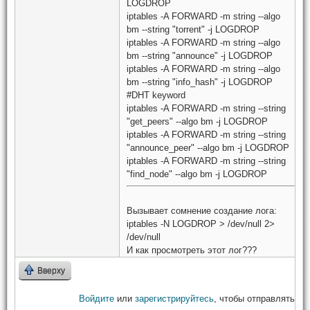
LOGDROP
iptables -A FORWARD -m string --algo
bm --string "torrent" -j LOGDROP
iptables -A FORWARD -m string --algo
bm --string "announce" -j LOGDROP
iptables -A FORWARD -m string --algo
bm --string "info_hash" -j LOGDROP
#DHT keyword
iptables -A FORWARD -m string --string
"get_peers" --algo bm -j LOGDROP
iptables -A FORWARD -m string --string
"announce_peer" --algo bm -j LOGDROP
iptables -A FORWARD -m string --string
"find_node" --algo bm -j LOGDROP
Вызывает сомнение создание лога:
iptables -N LOGDROP > /dev/null 2>
/dev/null
И как просмотреть этот лог???
Вверху
Войдите
или
зарегистрируйтесь
, чтобы отправлять