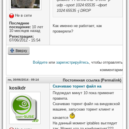
udp --sport 1024:65535 --dport
1024:65535 -j DROP
Не в сети
Последнее
Как именно не работает, как
посещение:
10 лет
10 месяцев назад
проверяли?
Регистрация:
07/06/2012 - 15:54
Вверху
Войдите
или
зарегистрируйтесь
, чтобы отправлять
комментарии
пн, 30/06/2014 - 09:14
Постоянная ссылка (Permalink)
Скачиваю торент файл на
kosikdr
Подождал минут 10 пока применит
правила.
Скачиваю торент файл на виндовской
машине, запускаю торент клиент и
качается
На данный момент iptables выглядит
так: Может что то конфликтует???