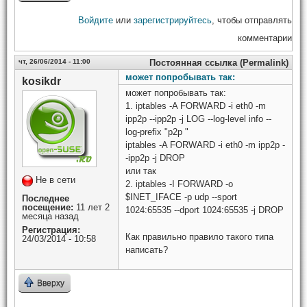
Войдите
или
зарегистрируйтесь
, чтобы отправлять
комментарии
чт, 26/06/2014 - 11:00
Постоянная ссылка (Permalink)
может попробывать так:
kosikdr
может попробывать так:
1. iptables -A FORWARD -i eth0 -m
ipp2p --ipp2p -j LOG --log-level info --
log-prefix "p2p "
iptables -A FORWARD -i eth0 -m ipp2p -
-ipp2p -j DROP
или так
Не в сети
2. iptables -I FORWARD -o
$INET_IFACE -p udp --sport
Последнее
посещение:
11 лет 2
1024:65535 --dport 1024:65535 -j DROP
месяца назад
Регистрация:
Как правильно правило такого типа
24/03/2014 - 10:58
написать?
Вверху