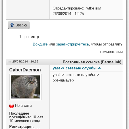
Отредактировано:
iwtke
вкл
26/06/2014 - 12:25
Вверху
1 просмотр
Войдите
или
зарегистрируйтесь
, чтобы отправлять
комментарии
пт, 25/04/2014 - 16:25
Постоянная ссылка (Permalink)
yast -> сетевые службы ->
CyberDaemon
yast -> сетевые службы ->
брэндмауэр
Не в сети
Последнее
посещение:
10 лет
10 месяцев назад
Регистрация: