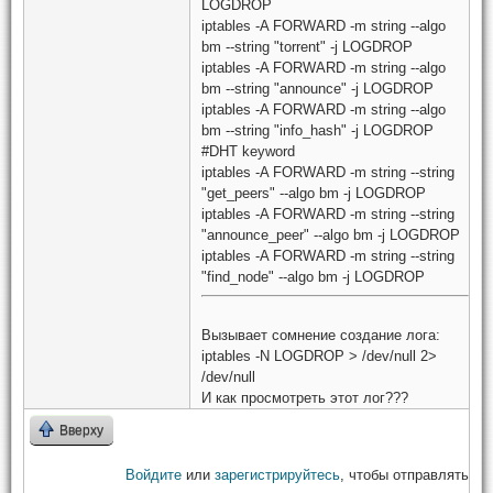
LOGDROP
iptables -A FORWARD -m string --algo
bm --string "torrent" -j LOGDROP
iptables -A FORWARD -m string --algo
bm --string "announce" -j LOGDROP
iptables -A FORWARD -m string --algo
bm --string "info_hash" -j LOGDROP
#DHT keyword
iptables -A FORWARD -m string --string
"get_peers" --algo bm -j LOGDROP
iptables -A FORWARD -m string --string
"announce_peer" --algo bm -j LOGDROP
iptables -A FORWARD -m string --string
"find_node" --algo bm -j LOGDROP
Вызывает сомнение создание лога:
iptables -N LOGDROP > /dev/null 2>
/dev/null
И как просмотреть этот лог???
Вверху
Войдите
или
зарегистрируйтесь
, чтобы отправлять