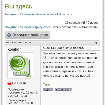
Вы здесь
Форумы
»
Решаем проблемы openSUSE
»
Сети
13 сообщений / 0 новое
Войдите
или
зарегистрируйтесь
, чтобы отправлять комментарии
Последнее сообщение
пт, 25/04/2014 - 15:29
#1
suse 13.1 Закрытие портов
kosikdr
При включении форвардинга на suse
13.1 включается большинство портов
для пользователей internet и теперь
они безнаказанно пользуются торент-
клиентами и играют в игрушки. Как
можно закрыть ненужные порты?
Не в сети
Теги:
Последнее
порты
Брандмауэр
посещение:
11 лет 2
месяца назад
Регистрация:
24/03/2014 - 10:58