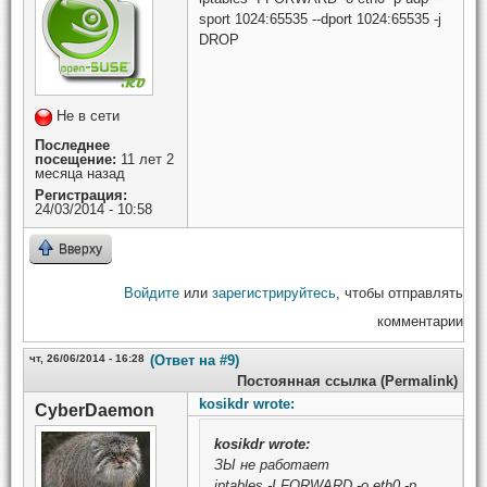
sport 1024:65535 --dport 1024:65535 -j
DROP
Не в сети
Последнее
посещение:
11 лет 2
месяца назад
Регистрация:
24/03/2014 - 10:58
Вверху
Войдите
или
зарегистрируйтесь
, чтобы отправлять
комментарии
чт, 26/06/2014 - 16:28
(Ответ на #9)
Постоянная ссылка (Permalink)
kosikdr wrote:
CyberDaemon
kosikdr
wrote:
ЗЫ не работает
iptables -I FORWARD -o eth0 -p