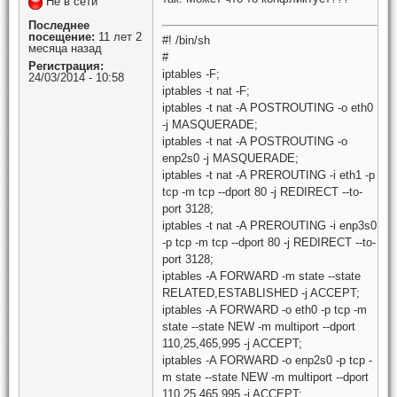
Не в сети
Последнее
посещение:
11 лет 2
#! /bin/sh
месяца назад
#
Регистрация:
iptables -F;
24/03/2014 - 10:58
iptables -t nat -F;
iptables -t nat -A POSTROUTING -o eth0
-j MASQUERADE;
iptables -t nat -A POSTROUTING -o
enp2s0 -j MASQUERADE;
iptables -t nat -A PREROUTING -i eth1 -p
tcp -m tcp --dport 80 -j REDIRECT --to-
port 3128;
iptables -t nat -A PREROUTING -i enp3s0
-p tcp -m tcp --dport 80 -j REDIRECT --to-
port 3128;
iptables -A FORWARD -m state --state
RELATED,ESTABLISHED -j ACCEPT;
iptables -A FORWARD -o eth0 -p tcp -m
state --state NEW -m multiport --dport
110,25,465,995 -j ACCEPT;
iptables -A FORWARD -o enp2s0 -p tcp -
m state --state NEW -m multiport --dport
110,25,465,995 -j ACCEPT;