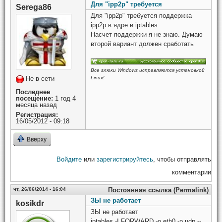
Для "ipp2p" требуется
Serega86
Для "ipp2p" требуется поддержка
ipp2p в ядре и iptables
Насчет поддержки я не знаю. Думаю
второй вариант должен сработать
Все глюки Windows исправляются установкой
Не в сети
Linux!
Последнее
посещение:
1 год 4
месяца назад
Регистрация:
16/05/2012 - 09:18
Вверху
Войдите
или
зарегистрируйтесь
, чтобы отправлять
комментарии
чт, 26/06/2014 - 16:04
Постоянная ссылка (Permalink)
ЗЫ не работает
kosikdr
ЗЫ не работает
iptables -I FORWARD -o eth0 -p udp --