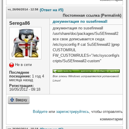
чт, 26/06/2014 - 12:58
(Ответ на #5)
Постоянная ссылка (Permalink)
документация по susefirewall
Serega86
документация по susefirewall
/usr/share/doc/packages/SuSEfirewall2
все свое дописывается сюда:
/etc/sysconfig # cat SuSEfirewall2 |grep
CUSTOMRUL
FW_CUSTOMRULES="/etc/sysconfig/s
cripts/SuSEfirewall2-custom"
Не в сети
Последнее
посещение:
1 год 4
Все глюки Windows исправляются установкой
месяца назад
Linux!
Регистрация:
16/05/2012 - 09:18
Вверху
Войдите
или
зарегистрируйтесь
, чтобы отправлять
комментарии
чт, 26/06/2014 - 15:18