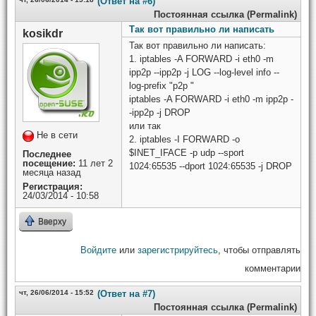
(Ответ на #6)
Постоянная ссылка (Permalink)
Так вот правильно ли написать
kosikdr
Так вот правильно ли написать:
1. iptables -A FORWARD -i eth0 -m
ipp2p --ipp2p -j LOG --log-level info --
log-prefix "p2p "
iptables -A FORWARD -i eth0 -m ipp2p -
-ipp2p -j DROP
или так
Не в сети
2. iptables -I FORWARD -o
$INET_IFACE -p udp --sport
Последнее
посещение:
11 лет 2
1024:65535 --dport 1024:65535 -j DROP
месяца назад
Регистрация:
24/03/2014 - 10:58
Вверху
Войдите
или
зарегистрируйтесь
, чтобы отправлять
комментарии
чт, 26/06/2014 - 15:52
(Ответ на #7)
Постоянная ссылка (Permalink)