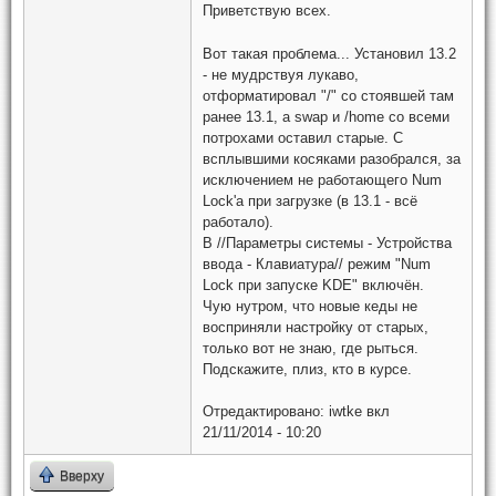
Приветствую всех.
Вот такая проблема... Установил 13.2
- не мудрствуя лукаво,
отформатировал "/" со стоявшей там
ранее 13.1, а swap и /home со всеми
потрохами оставил старые. С
всплывшими косяками разобрался, за
исключением не работающего Num
Lock'а при загрузке (в 13.1 - всё
работало).
В //Параметры системы - Устройства
ввода - Клавиатура// режим "Num
Lock при запуске KDE" включён.
Чую нутром, что новые кеды не
восприняли настройку от старых,
только вот не знаю, где рыться.
Подскажите, плиз, кто в курсе.
Отредактировано:
iwtke
вкл
21/11/2014 - 10:20
Вверху