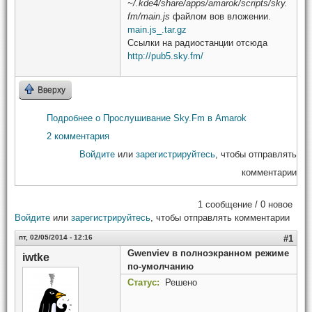
~/.kde4/share/apps/amarok/scripts/sky.
fm/main.js
файлом вов вложении.
main.js_.tar.gz
Ссылки на радиостанции отсюда
http://pub5.sky.fm/
Вверху
Подробнее
о Прослушивание Sky.Fm в Amarok
2 комментария
Войдите
или
зарегистрируйтесь
, чтобы отправлять
комментарии
1 сообщение / 0 новое
Войдите
или
зарегистрируйтесь
, чтобы отправлять комментарии
пт, 02/05/2014 - 12:16
#1
Gwenviev в полноэкранном режиме
iwtke
по-умолчанию
Статус:
Решено