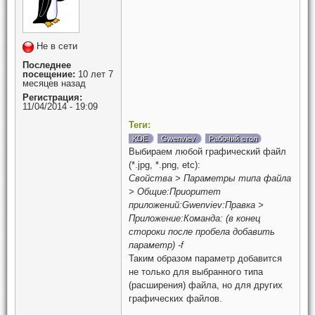
Не в сети
Последнее
посещение:
10 лет 7
месяцев назад
Регистрация:
11/04/2014 - 19:09
Теги:
KDE
Gwenviev
Рабочий стол
Выбираем любой графический файл
(*.jpg, *.png, etc):
Свойства > Параметры типа файла
> Общие:Приоритет
приложений:Gwenviev:Правка >
Приложение:Команда: (в конец
стороки после пробела добавить
параметр) -f
Таким образом параметр добавится
не только для выбранного типа
(расширения) файла, но для других
графических файлов.