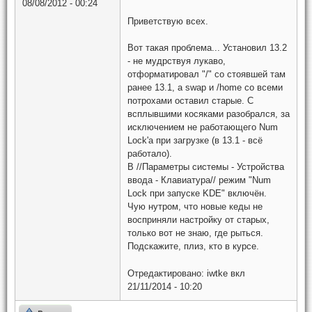
08/08/2012 - 00:24
Приветствую всех.
Вот такая проблема... Установил 13.2
- не мудрствуя лукаво,
отформатировал "/" со стоявшей там
ранее 13.1, а swap и /home со всеми
потрохами оставил старые. С
всплывшими косяками разобрался, за
исключением не работающего Num
Lock'а при загрузке (в 13.1 - всё
работало).
В //Параметры системы - Устройства
ввода - Клавиатура// режим "Num
Lock при запуске KDE" включён.
Чую нутром, что новые кеды не
восприняли настройку от старых,
только вот не знаю, где рыться.
Подскажите, плиз, кто в курсе.
Отредактировано:
iwtke
вкл
21/11/2014 - 10:20