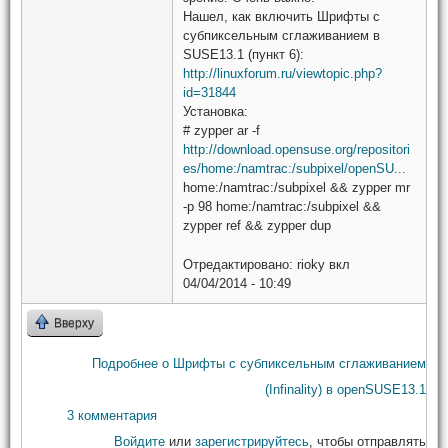
Нашел, как включить Шрифты с
субпиксельным сглаживанием в
SUSE13.1 (пункт 6):
http://linuxforum.ru/viewtopic.php?
id=31844
Установка:
# zypper ar -f
http://download.opensuse.org/repositori
es/home:/namtrac:/subpixel/openSU...
home:/namtrac:/subpixel && zypper mr
-p 98 home:/namtrac:/subpixel &&
zypper ref && zypper dup
Отредактировано:
rioky
вкл
04/04/2014 - 10:49
Вверху
Подробнее
о Шрифты с субпиксельным сглаживанием
(Infinality) в openSUSE13.1
3 комментария
Войдите
или
зарегистрируйтесь
, чтобы отправлять