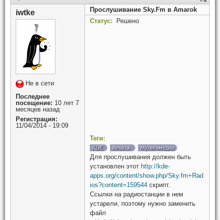
Прослушивание Sky.Fm в Amarok
iwtke
Статус:
Решено
Не в сети
Последнее
посещение:
10 лет 7
месяцев назад
Регистрация:
11/04/2014 - 19:09
Теги:
KDE
Amarok
Мультимедиа
Для прослушивания должен быть
установлен этот
http://kde-
apps.org/content/show.php/Sky.fm+Rad
ios?content=159544
скрипт.
Ссылки на радиостанции в нем
устарели, поэтому нужно заменить
файл