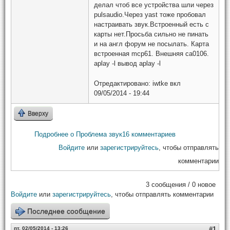
делал чтоб все устройства шли через
pulsaudio.Через yast тоже пробовал
настраивать звук.Встроенный есть с
карты нет.Просьба сильно не пинать
и на англ форум не посылать. Карта
встроенная mcp61. Внешняя ca0106.
aplay -l вывод aplay -l
Отредактировано:
iwtke
вкл
09/05/2014 - 19:44
Вверху
Подробнее
о Проблема звук
16 комментариев
Войдите
или
зарегистрируйтесь
, чтобы отправлять
комментарии
3 сообщения / 0 новое
Войдите
или
зарегистрируйтесь
, чтобы отправлять комментарии
Последнее сообщение
пт, 02/05/2014 - 13:26
#1