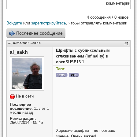
комментарии
4 сообщения / 0 новое
Войдите
или
зарегистрируйтесь
, чтобы отправлять комментарии
Последнее сообщение
пт, 04/04/2014 - 08:18
#1
Шрифты с субпиксельным
al_sakh
сглаживанием (Infinality) в
openSUSE13.1
Теги:
fonts
KDE
Не в сети
Последнее
посещение:
11 лет 1
месяц назад
Регистрация:
26/03/2014 - 05:45
Хорошие шрифты = не портишь
зрение. Очень важно!