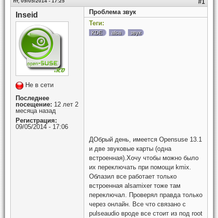
пт, 09/05/2014 - 17:25
#1
Проблема звук
Inseid
Теги:
KDE
alsa
звук
Не в сети
Последнее
посещение:
12 лет 2
месяца назад
Регистрация:
09/05/2014 - 17:06
ДОбрый день, имеется Opensuse 13.1
и две звуковые карты (одна
встроенная).Хочу чтобы можно было
их переключать при помощи kmix.
Облазил все работает только
встроенная alsamixer тоже там
переключал. Проверял правда только
через онлайн. Все что связано с
pulseaudio вроде все стоит из под root