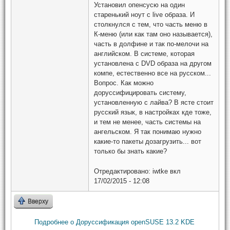
Установил опенсусю на один
старенький ноут с live образа. И
столкнулся с тем, что часть меню в
К-меню (или как там оно называется),
часть в долфине и так по-мелочи на
английском. В системе, которая
установлена с DVD образа на другом
компе, естественно все на русском...
Вопрос. Как можно
доруссифицировать систему,
установленную с лайва? В ясте стоит
русский язык, в настройках кде тоже,
и тем не менее, часть системы на
ангельском. Я так понимаю нужно
какие-то пакеты дозагрузить... вот
только бы знать какие?
Отредактировано:
iwtke
вкл
17/02/2015 - 12:08
Вверху
Подробнее
о Доруссификация openSUSE 13.2 KDE