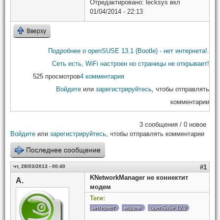
Отредактировано:
lecksys
вкл
01/04/2014 - 22:13
Вверху
Подробнее
о openSUSE 13.1 (Bootle) - нет интернета!.
Сеть есть, WiFi настроен но страницы не открывает!
525 просмотров
4 комментария
Войдите
или
зарегистрируйтесь
, чтобы отправлять
комментарии
3 сообщения / 0 новое
Войдите
или
зарегистрируйтесь
, чтобы отправлять комментарии
Последнее сообщение
чт, 28/03/2013 - 00:40
#1
KNetworkManager не коннектит
А.
модем
Теги:
интернет
модем
openSuSe 12.2