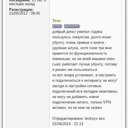
посещение:
13 лет 6
месяцев назад
Регистрация:
21/05/2012 - 09:45
Теги:
linux
интернет
добрый день! ужепол годика
пользуюсь линуксом, долго юзал
убунту, очень привык к юнити -
удобная штука, хотя гном три мне
нравится по функционалньость
поменьше, но на моей машине опен
сьюс работает лучше убунту, потому
я решил им пользоваться
но вот вчера установил, а настроить
и подключиться к интернету не могу!
заходя в настройки сетевых
подключений все вкладки неактивны,
не могу ни добавить новое
подключение ничего, только VPN
активен, но он мне не нужен.
Отредактировано:
lecksys
вкл
01/04/2014 - 22:13