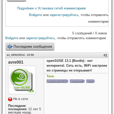
Подробнее
о Установка сети
5 комментариев
Войдите
или
зарегистрируйтесь
, чтобы отправлять
комментарии
5 сообщений / 0 новое
Войдите
или
зарегистрируйтесь
, чтобы отправлять комментарии
Последнее сообщение
вт, 18/02/2014 - 10:58
#1
openSUSE 13.1 (Bootle) - нет
avre001
интернета!. Сеть есть, WiFi настроен
но страницы не открывает!
Теги:
opensuse 13.1
интернет
сеть
Не в сети
Последнее
посещение:
12 лет 5
месяцев назад