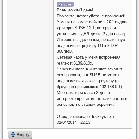
интернет
Всем добрый день!
Помогите, пожалуйста, с проблемой.
У меня на компе сейчас 2 ОС: видовс
хр и openSUSE 12.1, которую я
установил с ДВД диска 2 дня назад.
Интернет выделенный, но сам шнур
подключён к роутеру D-Link DIR-
300NRU.
Сетевая карта у меня встроенная
realtek rtl8139/810x.
Через виндовс в интернет заходит
без проблем, а в SUSE не может
подключиться даже к роутеру (в
браузере прописываю 192.168.0.1)
Много материала за 2 дня в
интернете прочитал, но там советы в
основном по старым версиям.
Отредактировано:
lecksys
вкл
01/04/2014 - 22:13
Вверху