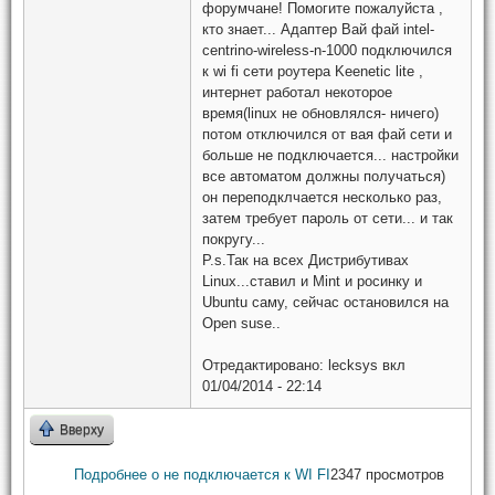
форумчане! Помогите пожалуйста ,
кто знает... Адаптер Вай фай intel-
centrino-wireless-n-1000 подключился
к wi fi сети роутера Keenetic lite ,
интернет работал некоторое
время(linux не обновлялся- ничего)
потом отключился от вая фай сети и
больше не подключается... настройки
все автоматом должны получаться)
он переподклчается несколько раз,
затем требует пароль от сети... и так
покругу...
P.s.Так на всех Дистрибутивах
Linux...ставил и Mint и росинку и
Ubuntu саму, сейчас остановился на
Open suse..
Отредактировано:
lecksys
вкл
01/04/2014 - 22:14
Вверху
Подробнее
о не подключается к WI FI
2347 просмотров