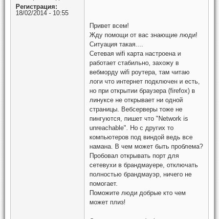
Регистрация:
18/02/2014 - 10:55
Привет всем!
Жду помощи от вас знающие люди!
Ситуация такая....
Сетевая wifi карта настроена и
работает стабильно, захожу в
вебморду wifi роутера, там читаю
логи что интернет подключен и есть,
но при открытии браузера (firefox) в
линуксе не открывает ни одной
страницы. Вебсерверы тоже не
пингуются, пишет что "Network is
unreachable". Но с других то
компьютеров под виндой ведь все
намана. В чем может быть проблема?
Пробовал открывать порт для
сетевухи в брандмауере, отключать
полностью брандмауэр, ничего не
помогает.
Поможите люди добрые кто чем
может плиз!