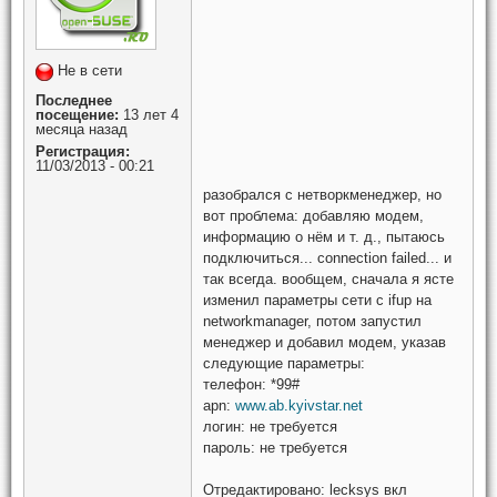
Не в сети
Последнее
посещение:
13 лет 4
месяца назад
Регистрация:
11/03/2013 - 00:21
разобрался с нетворкменеджер, но
вот проблема: добавляю модем,
информацию о нём и т. д., пытаюсь
подключиться... connection failed... и
так всегда. вообщем, сначала я ясте
изменил параметры сети с ifup на
networkmanager, потом запустил
менеджер и добавил модем, указав
следующие параметры:
телефон: *99#
apn:
www.ab.kyivstar.net
логин: не требуется
пароль: не требуется
Отредактировано:
lecksys
вкл