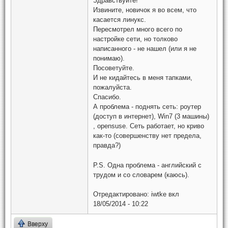
Здравствуйте!
Извините, новичок я во всем, что
касается линукс.
Пересмотрел много всего по
настройке сети, но толково
написанного - не нашел (или я не
понимаю).
Посоветуйте.
И не кидайтесь в меня тапками,
пожалуйста.
Спасибо.
А проблема - поднять сеть: роутер
(доступ в интернет), Win7 (3 машины)
, opensuse. Сеть работает, но криво
как-то (совершенству нет предела,
правда?)
P.S. Одна проблема - английский с
трудом и со словарем (каюсь).
Отредактировано:
iwtke
вкл
18/05/2014 - 10:22
Вверху