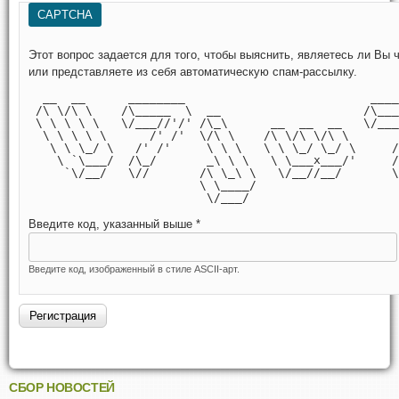
CAPTCHA
Этот вопрос задается для того, чтобы выяснить, являетесь ли Вы человеком
или представляете из себя автоматическую спам-рассылку.
  __  __      ________                          ____
 /\ \/\ \    /\_____  \  __                    /\___
 \ \ \ \ \   \/___//'/' /\_\      __  __  __   \/___
  \ \ \ \ \      /' /'  \/\ \    /\ \/\ \/\ \       
   \ \ \_/ \   /' /'     \ \ \   \ \ \_/ \_/ \     /
    \ `\___/  /\_/       _\ \ \   \ \___x___/'     /
     `\/__/   \//       /\ \_\ \   \/__//__/       \
                        \ \____/                    
                         \/___/                     
Введите код, указанный выше
*
Введите код, изображенный в стиле ASCII-арт.
СБОР НОВОСТЕЙ