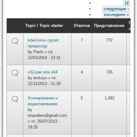
12
следующая ›
последняя »
Пос
Topic / Topic starter
Ответов
Представления
соо
by
kde4,kmix грузят
7
772
вт,
процессор
22
by
Pavlo
» сб,
11/01/2014 - 23:31
by
x32-pae или x64
4
726
вт,
by
lecksys
» чт,
22
21/11/2013 - 21:30
by
Клонирование и
5
1,092
вт,
редактирование
22
by
imanaliev@gmail.com
» чт, 25/07/2013 -
18:25