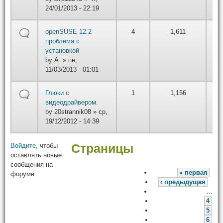
24/01/2013 - 22:19
by
openSUSE 12.2
4
1,611
вт,
проблема с
22
установкой
by
А.
» пн,
11/03/2013 - 01:01
by
Глюки с
1
1,156
вт,
видеодрайвером.
22
by
20strannik08
» ср,
19/12/2012 - 14:39
Войдите
, чтобы
Страницы
оставлять новые
сообщения на
« первая
форуме.
‹ предыдущая
…
4
5
6