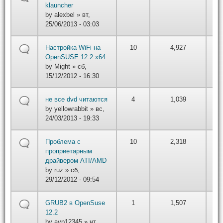
вт,
klauncher
22
by
alexbel
» вт,
25/06/2013 - 03:03
by
Настройка WiFi на
10
4,927
вт,
OpenSUSE 12.2 x64
22
by
Might
» сб,
15/12/2012 - 16:30
by
не все dvd читаются
4
1,039
вт,
by
yellowrabbit
» вс,
22
24/03/2013 - 19:33
by
Проблема с
10
2,318
вт,
проприетарным
22
драйвером ATI/AMD
by
ruz
» сб,
29/12/2012 - 09:54
by
GRUB2 в OpenSuse
1
1,507
вт,
12.2
22
by
avp12345
» чт,