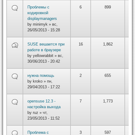
by
Проблемы с
6
899
вт,
кодировкой
22
displaymanagers
by
minimyk
» вс,
26/05/2013 - 15:28
by
SUSE вешается при
16
1,862
вт,
работе в браузере
22
by
yellowrabbit
» вс,
30/06/2013 - 20:42
by
нужна помощь
2
655
вт,
by
kroko
» пн,
22
29/04/2013 - 17:22
by
opensuse 12.3 -
7
1,773
вт,
настройка выхода
22
by
ruz
» чт,
23/05/2013 - 11:52
by
Проблема с
3
597