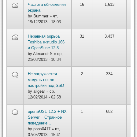
by
Частота обновления
16
1,613
вт,
экрана
22
by
Bummer
» чт,
19/12/2013 - 18:03
by
Неравная борьба
31
3,437
вт,
Toshiba e-studio 166
22
и OpenSuse 12.3
by
Alexandr S
» ср,
21/08/2013 - 10:34
by
Не загружается
2
334
вт,
модуль после
22
настройки под SSD
by
allgear
» ср,
12/02/2014 - 02:58
by
openSUSE 12.2 + NX
1
682
вт,
Server = Странное
22
поведение...
by
pops0417
» вт,
07/05/2013 - 15:41