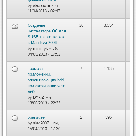
22
by
alex7a7m
» чт,
11/04/2013 - 02:47
by
Создание
28
3,334
вт,
инсталятора ОС для
22
SUSE такого же как
в Mandriva 2008
by
minimyk
» сб,
04/05/2013 - 17:52
by
Тормоза
7
1,135
вт,
приложений,
22
опрашивающих hdd
при скачивании чего-
либо.
by
BYxrZ
» чт,
13/06/2013 - 22:33
by
opensuse
2
595
вт,
by
siad2007
» пн,
22
15/04/2013 - 17:30