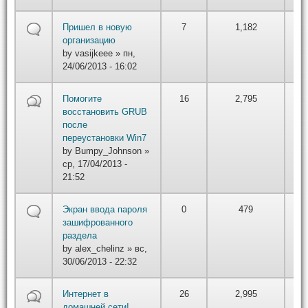
by
Пришел в новую
7
1,182
вт,
организацию
22
by
vasijkeee
» пн,
24/06/2013 - 16:02
by
Помогите
16
2,795
Bu
восстановить GRUB
вт,
после
22
переустановки Win7
by
Bumpy_Johnson
»
ср, 17/04/2013 -
21:52
by
Экран ввода пароля
0
479
вт,
зашифрованного
22
раздела
by
alex_chelinz
» вс,
30/06/2013 - 22:32
by
Интернет в
26
2,995
вт,
домашней сети!