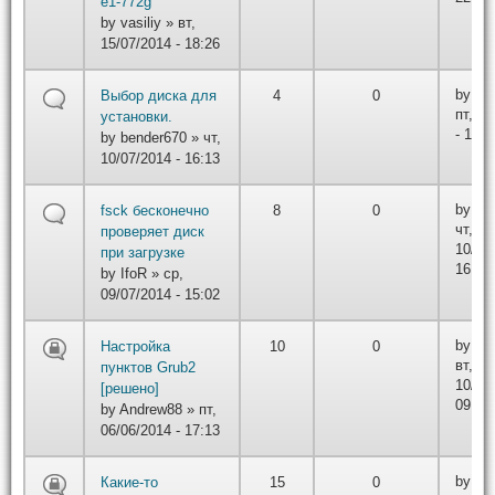
e1-772g
by
vasiliy
» вт,
15/07/2014 - 18:26
by
Ma
Выбор диска для
4
0
пт, 11
установки.
- 13:2
by
bender670
» чт,
10/07/2014 - 16:13
by
r3d
fsck бесконечно
8
0
чт,
проверяет диск
10/07/
при загрузке
16:12
by
IfoR
» ср,
09/07/2014 - 15:02
by
An
Настройка
10
0
вт,
пунктов Grub2
10/06/
[решено]
09:54
by
Andrew88
» пт,
06/06/2014 - 17:13
by
rv
Какие-то
15
0