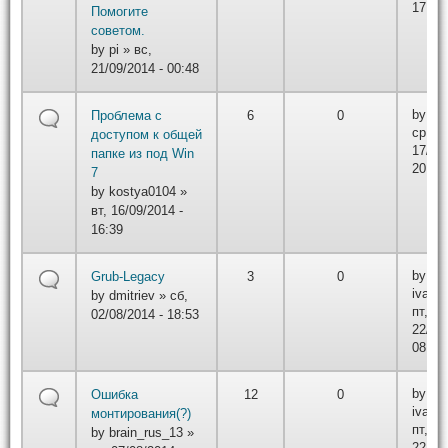
17:10
Помогите
советом.
by
pi
» вс,
21/09/2014 - 00:48
by
Ma
Проблема с
6
0
ср,
доступом к общей
17/09/
папке из под Win
20:16
7
by
kostya0104
»
вт, 16/09/2014 -
16:39
by
Grub-Legacy
3
0
ivano
by
dmitriev
» сб,
пт,
02/08/2014 - 18:53
22/08/
08:17
by
Ошибка
12
0
ivano
монтирования(?)
пт,
by
brain_rus_13
»
22/08/