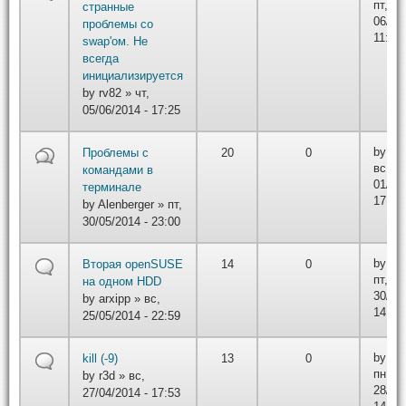
пт,
странные
06/06/
проблемы со
11:51
swap'ом. Не
всегда
инициализируется
by
rv82
» чт,
05/06/2014 - 17:25
by
DA
Проблемы с
20
0
вс,
командами в
01/06/
терминале
17:36
by
Alenberger
» пт,
30/05/2014 - 23:00
by
Ma
Вторая openSUSE
14
0
пт,
на одном HDD
30/05/
by
arxipp
» вс,
14:04
25/05/2014 - 22:59
by
Ma
kill (-9)
13
0
пн,
by
r3d
» вс,
28/04/
27/04/2014 - 17:53