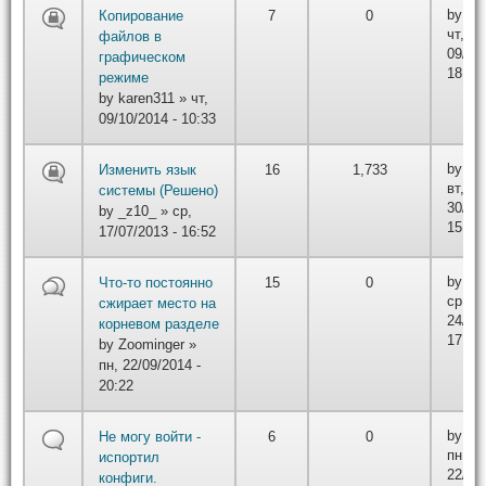
by
iwt
Копирование
7
0
чт,
файлов в
09/10/
графическом
18:29
режиме
by
karen311
» чт,
09/10/2014 - 10:33
by
_z
Изменить язык
16
1,733
вт,
системы (Решено)
30/09/
by
_z10_
» ср,
15:32
17/07/2013 - 16:52
by
Zo
Что-то постоянно
15
0
ср,
сжирает место на
24/09/
корневом разделе
17:52
by
Zoominger
»
пн, 22/09/2014 -
20:22
by
Ma
Не могу войти -
6
0
пн,
испортил
22/09/
конфиги.