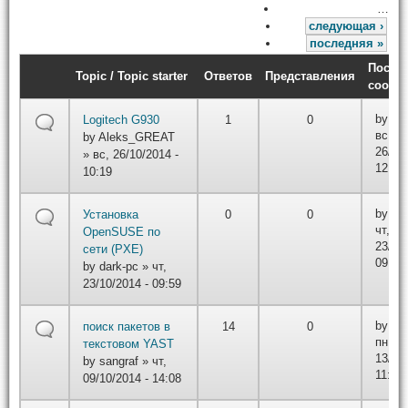
…
следующая ›
последняя »
После
Topic / Topic starter
Ответов
Представления
сообщ
by
DA
Logitech G930
1
0
вс,
by
Aleks_GREAT
26/10/
» вс, 26/10/2014 -
12:27
10:19
by
da
Установка
0
0
чт,
OpenSUSE по
23/10/
сети (PXE)
09:59
by
dark-pc
» чт,
23/10/2014 - 09:59
by
sa
поиск пакетов в
14
0
пн,
текстовом YAST
13/10/
by
sangraf
» чт,
11:50
09/10/2014 - 14:08