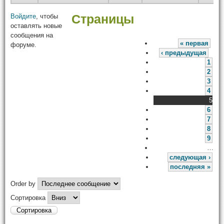
Войдите
, чтобы
Страницы
оставлять новые
сообщения на
« первая
форуме.
‹ предыдущая
1
2
3
4
5
6
7
8
9
…
следующая ›
последняя »
Order by
Сортировка