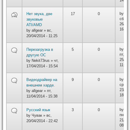
14:52
by
r3d
Нет звука, две
17
0
сб,
звуковые
26/04/
ATI/AMD
16:54
by
allgear
» вс,
20/04/2014 - 11:25
by
sl
Перезагрузка в
5
0
пт,
другую ОС
25/04/
by
Nekit73rus
» чт,
11:40
17/04/2014 - 15:54
by
DA
Видеодрайвер на
9
0
ср,
внешнем харде.
23/04/
by
allgear
» пт,
18:42
11/04/2014 - 15:38
by
iwt
Русский язык
3
0
пн,
by
Чувак
» вс,
21/04/
20/04/2014 - 22:42
08:47