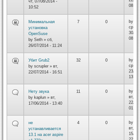
чт, 07/08/2014 -
08:15
10:52
by
r3d
Минимальная
7
0
ср,
установка
30/07/
OpenSuse
08:59
by
Seth
» сб,
26/07/2014 - 11:24
by
scr
Убит Grub2
32
0
ср,
by
scrupler
» вт,
23/07/
22/07/2014 - 16:51
13:28
by
DA
Нету звука
11
0
вт,
by
kaplun
» вт,
22/07/
17/06/2014 - 13:40
01:07
by
vas
не
4
0
вт,
устанавливается
15/07/
13.1 на acer aspire
22:22