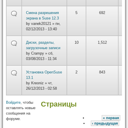
by
Смена разрешения
5
692
вт,
экрана в Suse 12.3
01/
by
vanek20121
» пн,
22
02/12/2013 - 13:40
by
Диски, разделы,
10
1,512
вт,
загрузочные записи
01/
by
Crampy
» сб,
22
03/08/2013 - 11:34
by
Установка OpenSuse
2
843
вт,
13.1
01/
by
Kreoniz
» чт,
22
26/12/2013 - 02:58
Войдите
, чтобы
Страницы
оставлять новые
сообщения на
« первая
форуме.
‹ предыдущая