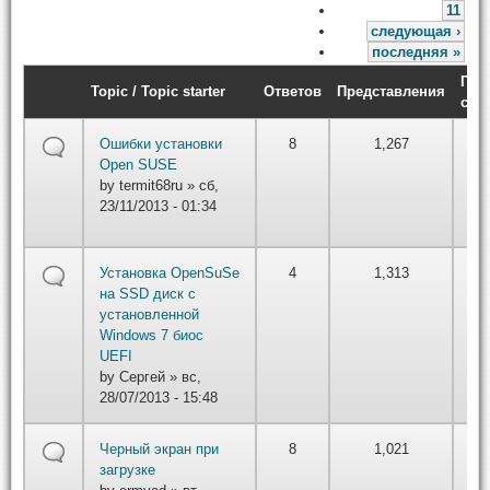
11
следующая ›
последняя »
Пос
Topic / Topic starter
Ответов
Представления
соо
by
Ошибки установки
8
1,267
iv
Open SUSE
вт,
by
termit68ru
» сб,
01/
23/11/2013 - 01:34
22
by
Установка OpenSuSe
4
1,313
вт,
на SSD диск с
01/
установленной
22
Windows 7 биос
UEFI
by
Сергей
» вс,
28/07/2013 - 15:48
by
Черный экран при
8
1,021
вт,
загрузке
01/