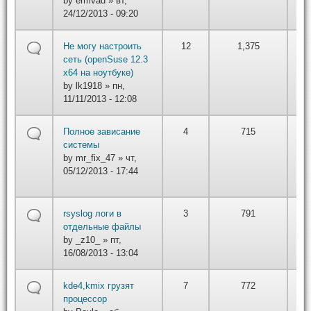
by
ermvad
» вт,
22
24/12/2013 - 09:20
by
Не могу настроить
12
1,375
вт,
сеть (openSuse 12.3
01/
x64 на ноутбуке)
22
by
lk1918
» пн,
11/11/2013 - 12:08
by
Полное зависание
4
715
iv
системы
вт,
by
mr_fix_47
» чт,
01/
05/12/2013 - 17:44
22
by
rsyslog логи в
3
791
вт,
отдельные файлы
01/
by
_z10_
» пт,
22
16/08/2013 - 13:04
by
kde4,kmix грузят
7
772
вт,
процессор
01/