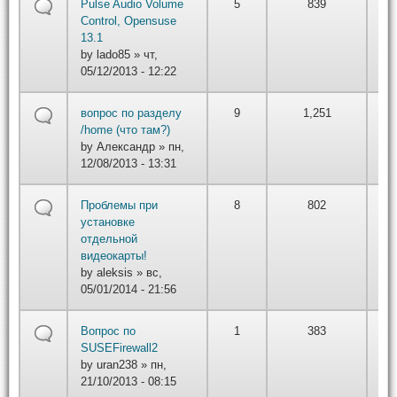
by
Pulse Audio Volume
5
839
вт,
Control, Opensuse
01/
13.1
22
by
lado85
» чт,
05/12/2013 - 12:22
by
вопрос по разделу
9
1,251
вт,
/home (что там?)
01/
by
Александр
» пн,
22
12/08/2013 - 13:31
by
Проблемы при
8
802
вт,
установке
01/
отдельной
22
видеокарты!
by
aleksis
» вс,
05/01/2014 - 21:56
by
Вопрос по
1
383
вт,
SUSEFirewall2
01/
by
uran238
» пн,
22
21/10/2013 - 08:15