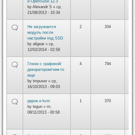
01/
и OpenSuse 12.3
22
by
Alexandr S
» ср,
21/08/2013 - 10:34
by
Не загружается
2
334
вт,
модуль после
01/
настройки под SSD
22
by
allgear
» ср,
12/02/2014 - 02:58
by
Глюки с графикой/
4
794
вт,
декоратором/чем-то
01/
еще
22
by
tmpuser
» ср,
16/10/2013 - 09:03
by
pppoe и kvm
1
370
iv
by
legun
» пт,
вт,
08/11/2013 - 00:58
01/
22