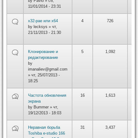
by
Pavlo
» сб,
22
11/01/2014 - 23:31
by
x32-pae или x64
4
726
вт,
by
lecksys
» чт,
01/
21/11/2013 - 21:30
22
by
Клонирование и
5
1,092
вт,
редактирование
01/
by
22
imanaliev@gmail.com
» чт, 25/07/2013 -
18:25
by
Частота обновления
16
1,613
вт,
экрана
01/
by
Bummer
» чт,
22
19/12/2013 - 18:03
by
Неравная борьба
31
3,437
вт,
Toshiba e-studio 166