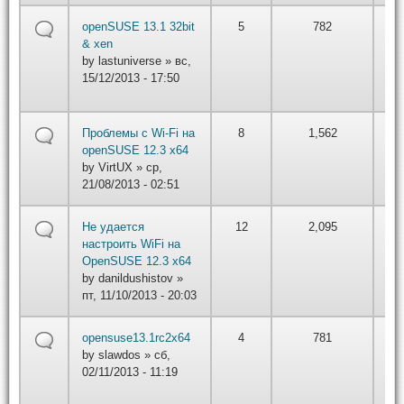
by
openSUSE 13.1 32bit
5
782
las
& xen
вт,
by
lastuniverse
» вс,
01/
15/12/2013 - 17:50
22
by
Проблемы с Wi-Fi на
8
1,562
вт,
openSUSE 12.3 x64
01/
by
VirtUX
» ср,
22
21/08/2013 - 02:51
by
Не удается
12
2,095
вт,
настроить WiFi на
01/
OpenSUSE 12.3 x64
22
by
danildushistov
»
пт, 11/10/2013 - 20:03
by
opensuse13.1rc2x64
4
781
iv
by
slawdos
» сб,
вт,
02/11/2013 - 11:19
01/
22