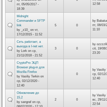
12:58
пт, 05/05/2017 -
18:39
Midnight
Commander и SFTP
by
Babatu
пт, 08/03/
link
5
0
11:10
by
_z10_
on чт,
17/12/2015 - 11:52
Сеть работает, а
by
ozzzzli
выхода в I-net нет.
3
0
сб, 19/08/
by
Lork
on ср,
23:20
21/11/2018 - 21:52
CryptoPro ЭЦП
Browser plug-in для
by
Vasiliy
Mozilla Firefox
0
ср, 02/12/
by
Vasiliy Terkin
on
12:40
ср, 02/12/2020 -
12:40
Обновление до
by
Vasiliy
15,2
2
0
вс, 29/11/
by
sangraf
on ср,
22:54
08/07/2020 - 17:10