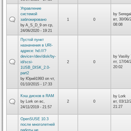
Управление
системой
by
Serega
вт, 30/06/
заблокировано
1
0
08:08
by
A_S_D_9
on ср,
24/06/2020 - 19:21
Пустой пункт
назначения в URI-
адресе: hd:///?
device=/dev/disk/by-
by
Vasiliy
пт, 17/04/
id/scsi-
2
0
20:02
1USB_DISK_2.0-
part2
by
Юрий1993
on чт,
01/10/2015 - 17:33
Кэш дисков в RAM
by
Lork
by
Lork
on вс,
2
0
вт, 03/12/
21:27
24/11/2019 - 21:57
OpenSUSE 10.3
после многолетней
работы не