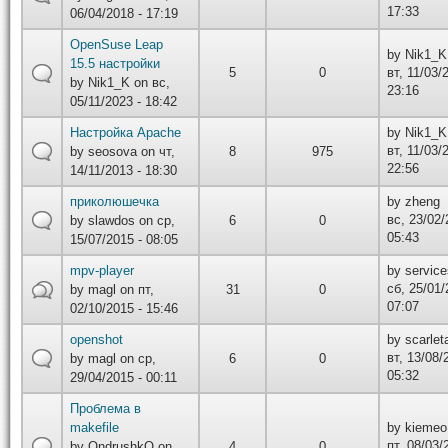
17:33
06/04/2018 - 17:19
OpenSuse Leap
by
Nik1_K
15.5 настройки
5
0
вт, 11/03/
by
Nik1_K
on вс,
23:16
05/11/2023 - 18:42
Настройка Apache
by
Nik1_K
вт, 11/03/
by
seosova
on чт,
8
975
22:56
14/11/2013 - 18:30
приколюшечка
by
zheng
вс, 23/02/
by
slawdos
on ср,
6
0
05:43
15/07/2015 - 08:05
mpv-player
by
service
сб, 25/01/
by
magl
on пт,
31
0
07:07
02/10/2015 - 15:46
openshot
by
scarle
вт, 13/08/
by
magl
on ср,
6
0
05:32
29/04/2015 - 00:11
Проблема в
makefile
by
kiemeo
пт, 08/03/
by
OndrushkO
on
4
0