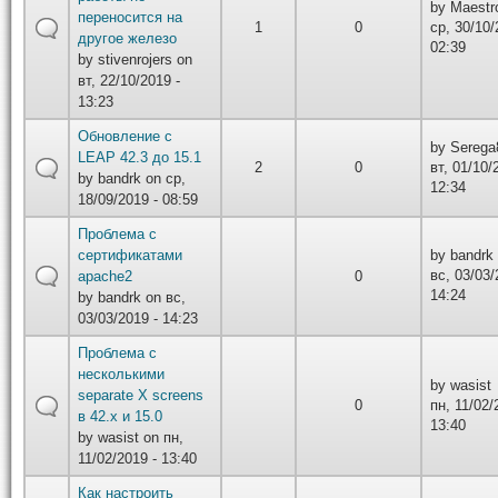
by
Maest
переносится на
1
0
ср, 30/10/
другое железо
02:39
by
stivenrojers
on
вт, 22/10/2019 -
13:23
Обновление с
by
Serega
LEAP 42.3 до 15.1
2
0
вт, 01/10/
by
bandrk
on ср,
12:34
18/09/2019 - 08:59
Проблема с
сертификатами
by
bandrk
вс, 03/03/
apache2
0
14:24
by
bandrk
on вс,
03/03/2019 - 14:23
Проблема с
несколькими
by
wasist
separate X screens
0
пн, 11/02/
в 42.x и 15.0
13:40
by
wasist
on пн,
11/02/2019 - 13:40
Как настроить