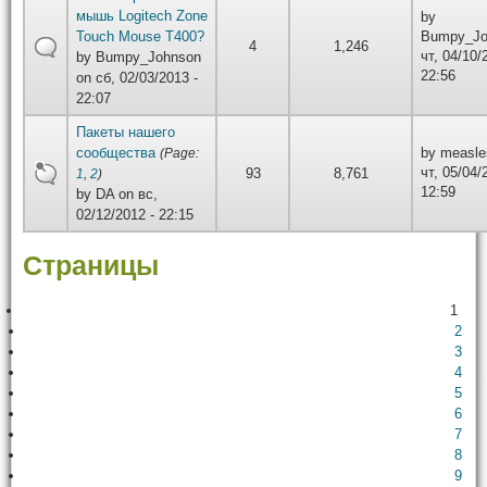
мышь Logitech Zone
by
Touch Mouse T400?
Bumpy_Jo
4
1,246
чт, 04/10/
by
Bumpy_Johnson
22:56
on сб, 02/03/2013 -
22:07
Пакеты нашего
сообщества
by
measle
(Page:
чт, 05/04/
93
8,761
1
,
2
)
12:59
by
DA
on вс,
02/12/2012 - 22:15
Страницы
1
2
3
4
5
6
7
8
9