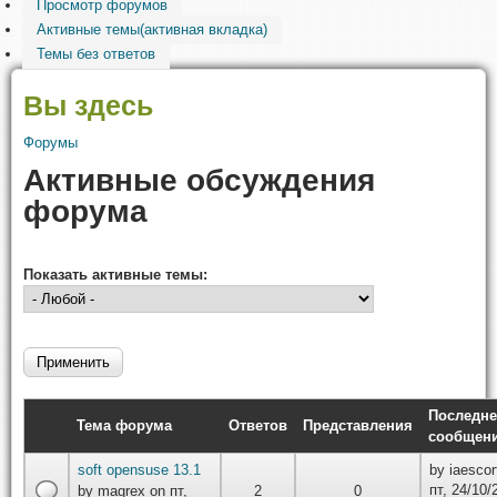
Просмотр форумов
Активные темы
(активная вкладка)
Темы без ответов
Вы здесь
Форумы
Активные обсуждения
форума
Показать активные темы:
Последне
Тема форума
Ответов
Представления
сообщен
soft opensuse 13.1
by
iaesco
пт, 24/10/
by
magrex
on пт,
2
0