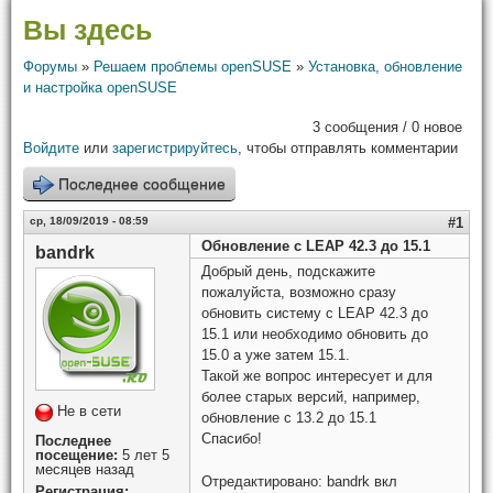
Вы здесь
Форумы
»
Решаем проблемы openSUSE
»
Установка, обновление
и настройка openSUSE
3 сообщения / 0 новое
Войдите
или
зарегистрируйтесь
, чтобы отправлять комментарии
Последнее сообщение
ср, 18/09/2019 - 08:59
#1
Обновление с LEAP 42.3 до 15.1
bandrk
Добрый день, подскажите
пожалуйста, возможно сразу
обновить систему с LEAP 42.3 до
15.1 или необходимо обновить до
15.0 а уже затем 15.1.
Такой же вопрос интересует и для
более старых версий, например,
Не в сети
обновление с 13.2 до 15.1
Спасибо!
Последнее
посещение:
5 лет 5
месяцев назад
Отредактировано:
bandrk
вкл
Регистрация: