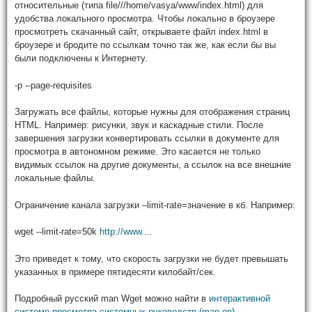
относительные (типа file///home/vasya/www/index.html) для
удобства локального просмотра. Чтобы локально в броузере
просмотреть скачанный сайт, открываете файл index.html в
броузере и бродите по ссылкам точно так же, как если бы вы
были подключены к Интернету.
-p --page-requisites
Загружать все файлы, которые нужны для отображения страниц
HTML. Например: рисунки, звук и каскадные стили. После
завершения загрузки конвертировать ссылки в документе для
просмотра в автономном режиме. Это касается не только
видимых ссылок на другие документы, а ссылок на все внешние
локальные файлы.
Ограничение канала загрузки –limit-rate=значение в кб. Например:
wget --limit-rate=50k
http://www
....
Это приведет к тому, что скорость загрузки не будет превышать
указанных в примере пятидесяти килобайт/сек.
Подробный русский man Wget можно найти в
интерактивной
системе просмотра системных руководств (man-ов)
.