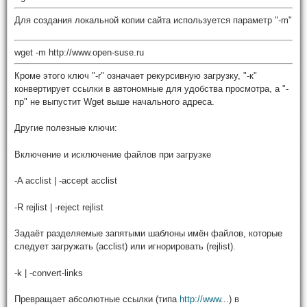
Для создания локальной копии сайта используется параметр "-m"
wget -m http://www.open-suse.ru
Кроме этого ключ "-r" означает рекурсивную загрузку, "-к"
конвертирует ссылки в автономные для удобства просмотра, а "-
np" не выпустит Wget выше начального адреса.
Другие полезные ключи:
Включение и исключение файлов при загрузке
-A acclist | -accept acclist
-R rejlist | -reject rejlist
Задаёт разделяемые запятыми шаблоны имён файлов, которые
следует загружать (acclist) или игнорировать (rejlist).
-k | -convert-links
Превращает абсолютные ссылки (типа
http://www
...) в