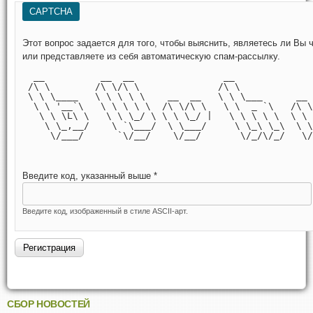
CAPTCHA
Этот вопрос задается для того, чтобы выяснить, являетесь ли Вы человеком
или представляете из себя автоматическую спам-рассылку.
  __          __  __                __              
 /\ \        /\ \/\ \              /\ \             
 \ \ \____   \ \ \ \ \    __  __   \ \ \___      __ 
  \ \ '__`\   \ \ \ \ \  /\ \/\ \   \ \  _ `\   /\ \
   \ \ \L\ \   \ \ \_/ \ \ \ \_/ |   \ \ \ \ \  \ \ 
    \ \_,__/    \ `\___/  \ \___/     \ \_\ \_\  \ \
     \/___/      `\/__/    \/__/       \/_/\/_/   \/
Введите код, указанный выше
*
Введите код, изображенный в стиле ASCII-арт.
СБОР НОВОСТЕЙ