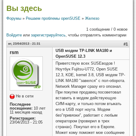
Вы здесь
Форумы
»
Решаем проблемы openSUSE
»
Железо
1 сообщение / 0 новое
Войдите
или
зарегистрируйтесь
, чтобы отправлять комментарии
вт, 23/04/2013 - 21:31
#1
USB модем TP-LINK MA180 и
rsm
OpenSUSE 12.3
Приветствую всех SUSEводов !
Ноутбук Fujitsu-U772, Open SUSE
12.3, KDE, kernel 3.8, USB модем TP-
LINK MA180 "завелся" с пол-оборота.
Network Manager сразу его опознал.
При покупке продавец посоветовал
Не в сети
вставить в модем действующую
СИМ-карту, и только потом втыкать
Последнее
посещение:
10 лет
его в USB порт ноута. Модем
11 месяцев назад
без"привязки", работает с любым
Регистрация:
оператором (проверил в трех
23/04/2013 - 21:05
странах). Покупал его в Европе.
Может кому поможет мое сообщение