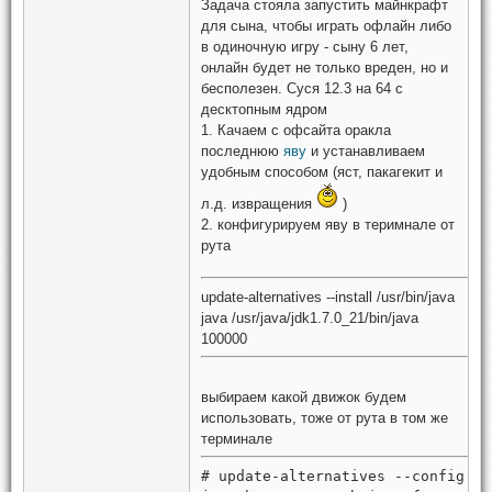
Задача стояла запустить майнкрафт
для сына, чтобы играть офлайн либо
в одиночную игру - сыну 6 лет,
онлайн будет не только вреден, но и
бесполезен. Суся 12.3 на 64 с
десктопным ядром
1. Качаем с офсайта оракла
последнюю
яву
и устанавливаем
удобным способом (яст, пакагекит и
л.д. извращения
)
2. конфигурируем яву в теримнале от
рута
update-alternatives --install /usr/bin/java
java /usr/java/jdk1.7.0_21/bin/java
100000
выбираем какой движок будем
использовать, тоже от рута в том же
терминале
# update-alternatives --config