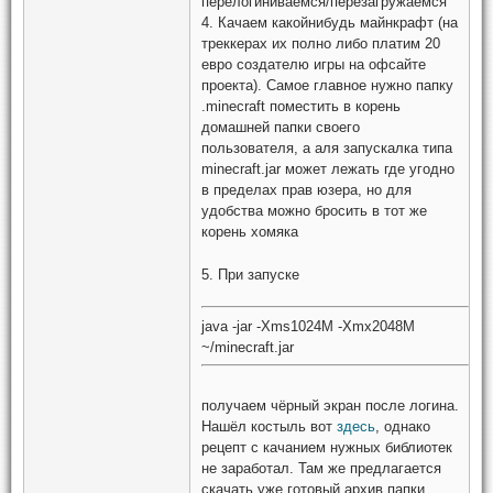
перелогиниваемся/перезагружаемся
4. Качаем какойнибудь майнкрафт (на
треккерах их полно либо платим 20
евро создателю игры на офсайте
проекта). Самое главное нужно папку
.minecraft поместить в корень
домашней папки своего
пользователя, а аля запускалка типа
minecraft.jar может лежать где угодно
в пределах прав юзера, но для
удобства можно бросить в тот же
корень хомяка
5. При запуске
java -jar -Xms1024M -Xmx2048M
~/minecraft.jar
получаем чёрный экран после логина.
Нашёл костыль вот
здесь
, однако
рецепт с качанием нужных библиотек
не заработал. Там же предлагается
скачать уже готовый архив папки