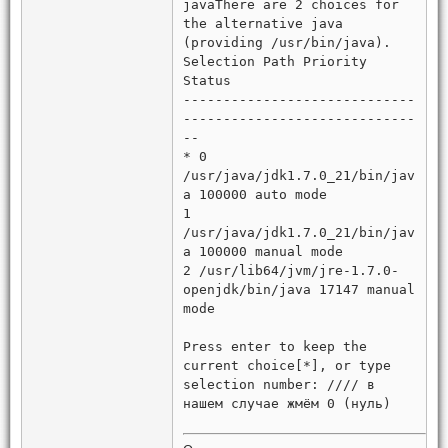
javaThere are 2 choices for
the alternative java
(providing /usr/bin/java).
Selection Path Priority
Status
-----------------------------
-----------------------------
--
* 0
/usr/java/jdk1.7.0_21/bin/jav
a 100000 auto mode
1
/usr/java/jdk1.7.0_21/bin/jav
a 100000 manual mode
2 /usr/lib64/jvm/jre-1.7.0-
openjdk/bin/java 17147 manual
mode
Press enter to keep the
current choice[*], or type
selection number: //// в
нашем случае жмём 0 (нуль)