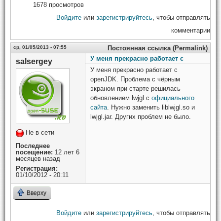
1678 просмотров
Войдите
или
зарегистрируйтесь
, чтобы отправлять
комментарии
ср, 01/05/2013 - 07:55
Постоянная ссылка (Permalink)
У меня прекрасно работает с
salsergey
У меня прекрасно работает с
openJDK. Проблема с чёрным
экраном при старте решилась
обновлением lwjgl с
официального
сайта
. Нужно заменить liblwjgl.so и
lwjgl.jar. Других проблем не было.
Не в сети
Последнее
посещение:
12 лет 6
месяцев назад
Регистрация:
01/10/2012 - 20:11
Вверху
Войдите
или
зарегистрируйтесь
, чтобы отправлять