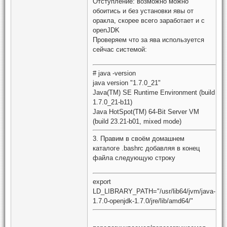
Отступление: возможно можно
обоитись и без установки явы от
оракла, скорее всего заработает и с
openJDK
Проверяем что за ява используется
сейчас системой:
# java -version
java version "1.7.0_21"
Java(TM) SE Runtime Environment (build
1.7.0_21-b11)
Java HotSpot(TM) 64-Bit Server VM
(build 23.21-b01, mixed mode)
3. Правим в своём домашнем
каталоге .bashrc добавляя в конец
файла следующую строку
export
LD_LIBRARY_PATH="/usr/lib64/jvm/java-
1.7.0-openjdk-1.7.0/jre/lib/amd64/"