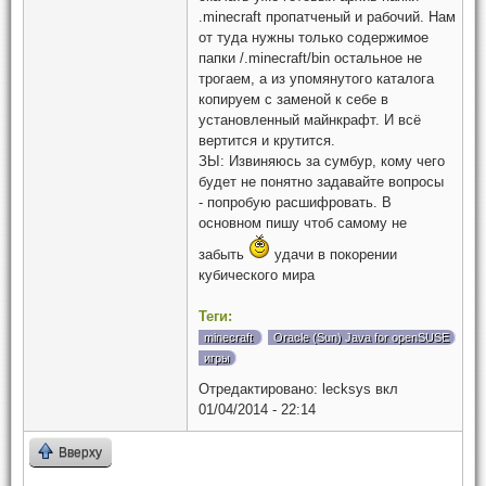
.minecraft пропатченый и рабочий. Нам
от туда нужны только содержимое
папки /.minecraft/bin остальное не
трогаем, а из упомянутого каталога
копируем с заменой к себе в
установленный майнкрафт. И всё
вертится и крутится.
ЗЫ: Извиняюсь за сумбур, кому чего
будет не понятно задавайте вопросы
- попробую расшифровать. В
основном пишу чтоб самому не
забыть
удачи в покорении
кубического мира
Теги:
minecraft
Oracle (Sun) Java for openSUSE
игры
Отредактировано:
lecksys
вкл
01/04/2014 - 22:14
Вверху