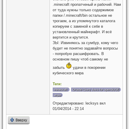
.minecraft пропатченый и рабочий. Нам
от туда нужны только содержимое
папки /.minecraft/bin остальное не
трогаем, а из упомянутого каталога
копируем с заменой к себе в
установленный майнкрафт. И всё
вертится и крутится.
ЗЫ: Извиняюсь за сумбур, кому чего
будет не понятно задавайте вопросы
- попробую расшифровать. В
основном пишу чтоб самому не
забыть
удачи в покорении
кубического мира
Теги:
minecraft
Oracle (Sun) Java for openSUSE
игры
Отредактировано:
lecksys
вкл
01/04/2014 - 22:14
Вверху