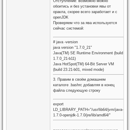
Отступление: возможно можно
обоитись и без установки явы от
оракла, скорее всего заработает и с
openJDK
Проверяем что за ява используется
сейчас системой:
# java -version
java version "1.7.0_21"
Java(TM) SE Runtime Environment (build
1.7.0_21-b11)
Java HotSpot(TM) 64-Bit Server VM
(build 23.21-b01, mixed mode)
3. Правим в своём домашнем
каталоге .bashrc добавляя в конец
файла следующую строку
export
LD_LIBRARY_PATH="/usr/lib64/jvm/java-
1.7.0-openjdk-1.7.0/jre/lib/amd64/"