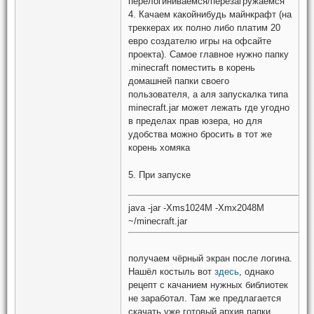
перелогиниваемся/перезагружаемся
4. Качаем какойнибудь майнкрафт (на
треккерах их полно либо платим 20
евро создателю игры на офсайте
проекта). Самое главное нужно папку
.minecraft поместить в корень
домашней папки своего
пользователя, а аля запускалка типа
minecraft.jar может лежать где угодно
в пределах прав юзера, но для
удобства можно бросить в тот же
корень хомяка
5. При запуске
java -jar -Xms1024M -Xmx2048M
~/minecraft.jar
получаем чёрный экран после логина.
Нашёл костыль вот
здесь
, однако
рецепт с качанием нужных библиотек
не заработал. Там же предлагается
скачать уже готовый архив папки