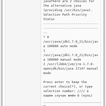
javaThere are 2 choices for
the alternative java
(providing /usr/bin/java).
Selection Path Priority
Status
-----------------------------
-----------------------------
--
* 0
/usr/java/jdk1.7.0_21/bin/jav
a 100000 auto mode
1
/usr/java/jdk1.7.0_21/bin/jav
a 100000 manual mode
2 /usr/lib64/jvm/jre-1.7.0-
openjdk/bin/java 17147 manual
mode
Press enter to keep the
current choice[*], or type
selection number: //// в
нашем случае жмём 0 (нуль)