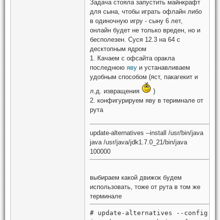
Задача стояла запустить майнкрафт
для сына, чтобы играть офлайн либо
в одиночную игру - сыну 6 лет,
онлайн будет не только вреден, но и
бесполезен. Суся 12.3 на 64 с
десктопным ядром
1. Качаем с офсайта оракла
последнюю
яву
и устанавливаем
удобным способом (яст, пакагекит и
л.д. извращения
)
2. конфигурируем яву в теримнале от
рута
update-alternatives --install /usr/bin/java
java /usr/java/jdk1.7.0_21/bin/java
100000
выбираем какой движок будем
использовать, тоже от рута в том же
терминале
# update-alternatives --config