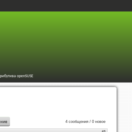
трибутива openSUSE
ение
4 сообщения / 0 новое
#1