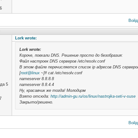
6
Войд
0
Lork wrote:
Lork
wrote:
Короче, поехали DNS. Решение просто до безобразия:
Файл настроек DNS серверов /etc/resolv.conf
В этом файле перечисляется список ip адресов DNS серверо
[
root@linux
~]# cat /etc/resolv.conf
nameserver 8.8.8.8
да 5
nameserver 8.8.4.4
Ну, красавчик же тогда! Молодцом
Взято отсюда:
http://admin-gu.ru/os/linux/nastrojka-seti-v-suse
7
Закрыто/решено.
Войд