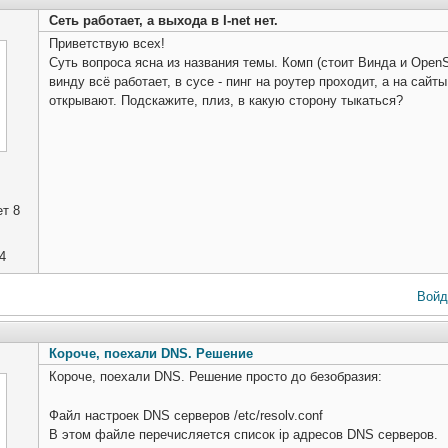
Сеть работает, а выхода в I-net нет.
Приветствую всех!
Суть вопроса ясна из названия темы. Комп (стоит Винда и OpenS
винду всё работает, в сусе - пинг на роутер проходит, а на сайты
открывают. Подскажите, плиз, в какую сторону тыкаться?
т 8
4
Войд
Короче, поехали DNS. Решение
Короче, поехали DNS. Решение просто до безобразия:
Файл настроек DNS серверов /etc/resolv.conf
В этом файле перечисляется список ip адресов DNS серверов.