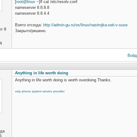
[
root@linux
~]# cat /etc/resolv.conf
nameserver 8.8.8.8
nameserver 8.8.4.4
Взято отсюда:
http://admin-gu.ru/os/linux/nastrojka-seti-v-suse
т 8
Закрыто/решено.
4
Войд
9
Anything in life worth doing
Anything in life worth doing is worth overdoing.Thanks.
voip phone system service provider
ода
д