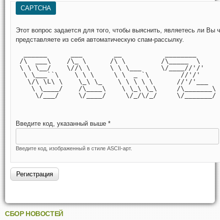
CAPTCHA
Этот вопрос задается для того, чтобы выяснить, являетесь ли Вы человеком или
представляете из себя автоматическую спам-рассылку.
  ______      ___        __           ________      
 /\  ___\    /\_ \      /\ \         /\_____  \     
 \ \ \__/    \//\ \     \ \ \___     \/____//'/'    
  \ \___``\    \ \ \     \ \  _ `\        //'/'     
   \/\ \L\ \    \_\ \_    \ \ \ \ \      //'/'___   
    \ \____/    /\____\    \ \_\ \_\     /\_______\ 
     \/___/     \/____/     \/_/\/_/     \/_______/ 
Введите код, указанный выше
*
Введите код, изображенный в стиле ASCII-арт.
СБОР НОВОСТЕЙ