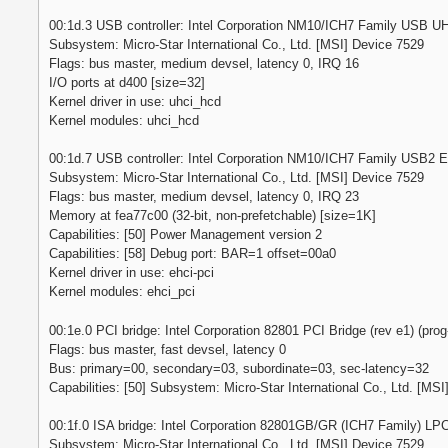
00:1d.3 USB controller: Intel Corporation NM10/ICH7 Family USB UHCI
Subsystem: Micro-Star International Co., Ltd. [MSI] Device 7529
Flags: bus master, medium devsel, latency 0, IRQ 16
I/O ports at d400 [size=32]
Kernel driver in use: uhci_hcd
Kernel modules: uhci_hcd
00:1d.7 USB controller: Intel Corporation NM10/ICH7 Family USB2 EHC
Subsystem: Micro-Star International Co., Ltd. [MSI] Device 7529
Flags: bus master, medium devsel, latency 0, IRQ 23
Memory at fea77c00 (32-bit, non-prefetchable) [size=1K]
Capabilities: [50] Power Management version 2
Capabilities: [58] Debug port: BAR=1 offset=00a0
Kernel driver in use: ehci-pci
Kernel modules: ehci_pci
00:1e.0 PCI bridge: Intel Corporation 82801 PCI Bridge (rev e1) (prog
Flags: bus master, fast devsel, latency 0
Bus: primary=00, secondary=03, subordinate=03, sec-latency=32
Capabilities: [50] Subsystem: Micro-Star International Co., Ltd. [MS
00:1f.0 ISA bridge: Intel Corporation 82801GB/GR (ICH7 Family) LPC 
Subsystem: Micro-Star International Co., Ltd. [MSI] Device 7529