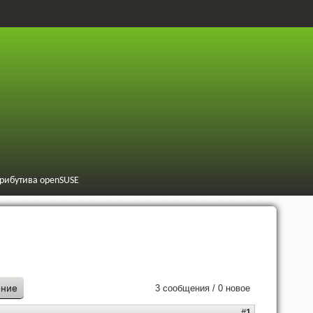
трибутива openSUSE
ение
3 сообщения / 0 новое
#1