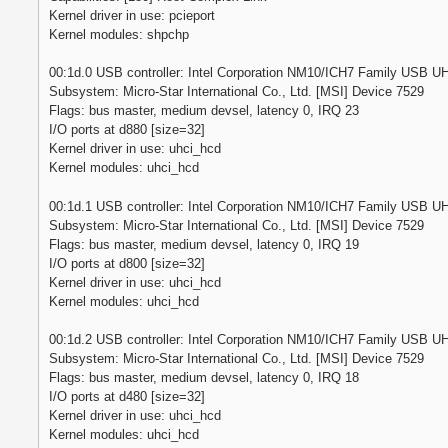
Kernel driver in use: pcieport
Kernel modules: shpchp
00:1d.0 USB controller: Intel Corporation NM10/ICH7 Family USB UHCI
Subsystem: Micro-Star International Co., Ltd. [MSI] Device 7529
Flags: bus master, medium devsel, latency 0, IRQ 23
I/O ports at d880 [size=32]
Kernel driver in use: uhci_hcd
Kernel modules: uhci_hcd
00:1d.1 USB controller: Intel Corporation NM10/ICH7 Family USB UHCI
Subsystem: Micro-Star International Co., Ltd. [MSI] Device 7529
Flags: bus master, medium devsel, latency 0, IRQ 19
I/O ports at d800 [size=32]
Kernel driver in use: uhci_hcd
Kernel modules: uhci_hcd
00:1d.2 USB controller: Intel Corporation NM10/ICH7 Family USB UHCI
Subsystem: Micro-Star International Co., Ltd. [MSI] Device 7529
Flags: bus master, medium devsel, latency 0, IRQ 18
I/O ports at d480 [size=32]
Kernel driver in use: uhci_hcd
Kernel modules: uhci_hcd