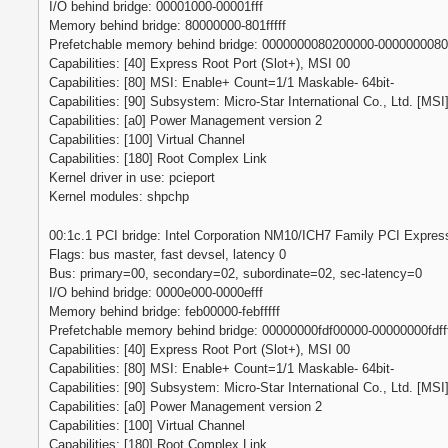
I/O behind bridge: 00001000-00001fff
Memory behind bridge: 80000000-801fffff
Prefetchable memory behind bridge: 0000000080200000-00000000803
Capabilities: [40] Express Root Port (Slot+), MSI 00
Capabilities: [80] MSI: Enable+ Count=1/1 Maskable- 64bit-
Capabilities: [90] Subsystem: Micro-Star International Co., Ltd. [MS
Capabilities: [a0] Power Management version 2
Capabilities: [100] Virtual Channel
Capabilities: [180] Root Complex Link
Kernel driver in use: pcieport
Kernel modules: shpchp
00:1c.1 PCI bridge: Intel Corporation NM10/ICH7 Family PCI Express 
Flags: bus master, fast devsel, latency 0
Bus: primary=00, secondary=02, subordinate=02, sec-latency=0
I/O behind bridge: 0000e000-0000efff
Memory behind bridge: feb00000-febfffff
Prefetchable memory behind bridge: 00000000fdf00000-00000000fdfff
Capabilities: [40] Express Root Port (Slot+), MSI 00
Capabilities: [80] MSI: Enable+ Count=1/1 Maskable- 64bit-
Capabilities: [90] Subsystem: Micro-Star International Co., Ltd. [MS
Capabilities: [a0] Power Management version 2
Capabilities: [100] Virtual Channel
Capabilities: [180] Root Complex Link