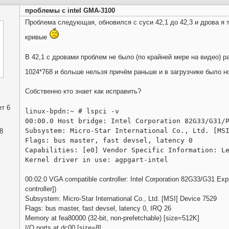
проблемы с intel GMA-3100
Проблема следующая, обновился с суси 42,1 до 42,3 и дрова я 
кривые
В 42,1 с дровами проблем не было (по крайней мере на видео) 
1024*768 и больше нельзя причём раньше и в загрузчике было 
Собственно кто знает как исправить?
т 6
linux-bpdn:~ # lspci -v
00:00.0 Host bridge: Intel Corporation 82G33/G31/
Subsystem: Micro-Star International Co., Ltd. [MS
8
Flags: bus master, fast devsel, latency 0
Capabilities: [e0] Vendor Specific Information: L
Kernel driver in use: agpgart-intel
00:02.0 VGA compatible controller: Intel Corporation 82G33/G31 Expre
controller])
Subsystem: Micro-Star International Co., Ltd. [MSI] Device 7529
Flags: bus master, fast devsel, latency 0, IRQ 26
Memory at fea80000 (32-bit, non-prefetchable) [size=512K]
I/O ports at dc00 [size=8]