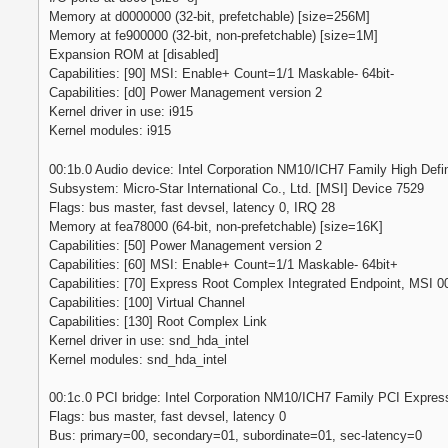
Memory at d0000000 (32-bit, prefetchable) [size=256M]
Memory at fe900000 (32-bit, non-prefetchable) [size=1M]
Expansion ROM at
[disabled]
Capabilities: [90] MSI: Enable+ Count=1/1 Maskable- 64bit-
Capabilities: [d0] Power Management version 2
Kernel driver in use: i915
Kernel modules: i915
00:1b.0 Audio device: Intel Corporation NM10/ICH7 Family High Defini
Subsystem: Micro-Star International Co., Ltd. [MSI] Device 7529
Flags: bus master, fast devsel, latency 0, IRQ 28
Memory at fea78000 (64-bit, non-prefetchable) [size=16K]
Capabilities: [50] Power Management version 2
Capabilities: [60] MSI: Enable+ Count=1/1 Maskable- 64bit+
Capabilities: [70] Express Root Complex Integrated Endpoint, MSI 0
Capabilities: [100] Virtual Channel
Capabilities: [130] Root Complex Link
Kernel driver in use: snd_hda_intel
Kernel modules: snd_hda_intel
00:1c.0 PCI bridge: Intel Corporation NM10/ICH7 Family PCI Express 
Flags: bus master, fast devsel, latency 0
Bus: primary=00, secondary=01, subordinate=01, sec-latency=0