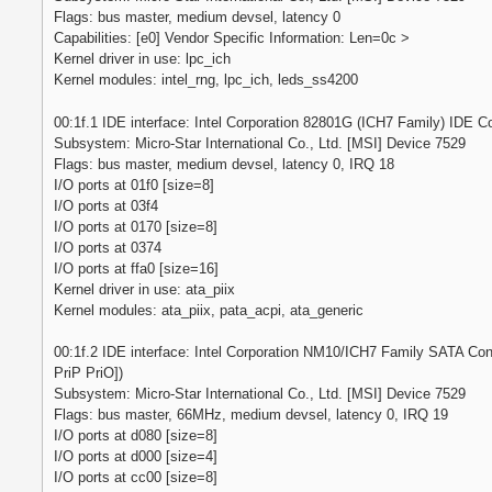
Flags: bus master, medium devsel, latency 0
Capabilities: [e0] Vendor Specific Information: Len=0c >
Kernel driver in use: lpc_ich
Kernel modules: intel_rng, lpc_ich, leds_ss4200
00:1f.1 IDE interface: Intel Corporation 82801G (ICH7 Family) IDE Con
Subsystem: Micro-Star International Co., Ltd. [MSI] Device 7529
Flags: bus master, medium devsel, latency 0, IRQ 18
I/O ports at 01f0 [size=8]
I/O ports at 03f4
I/O ports at 0170 [size=8]
I/O ports at 0374
I/O ports at ffa0 [size=16]
Kernel driver in use: ata_piix
Kernel modules: ata_piix, pata_acpi, ata_generic
00:1f.2 IDE interface: Intel Corporation NM10/ICH7 Family SATA Cont
PriP PriO])
Subsystem: Micro-Star International Co., Ltd. [MSI] Device 7529
Flags: bus master, 66MHz, medium devsel, latency 0, IRQ 19
I/O ports at d080 [size=8]
I/O ports at d000 [size=4]
I/O ports at cc00 [size=8]