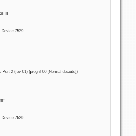
fffff
I] Device 7529
Port 2 (rev 01) (prog-if 00 [Normal decode])
fff
I] Device 7529