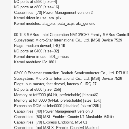
I/O ports at c880 [size=4]
I/O ports at c800 [size=16]
Capabilities: [70] Power Management version 2
Kernel driver in use: ata_piix
Kernel modules: ata_piix, pata_acpi, ata_generic
00:1f.3 SMBus: Intel Corporation NM10/ICH7 Family SMBus Controlle
Subsystem: Micro-Star International Co., Ltd. [MSI] Device 7529
Flags: medium devsel, IRQ 19
I/O ports at 0400 [size=32]
Kernel driver in use: i801_smbus
Kernel modules: i2c_i801
02:00.0 Ethernet controller: Realtek Semiconductor Co., Ltd. RTL811
Subsystem: Micro-Star International Co., Ltd. [MSI] Device 7529
Flags: bus master, fast devsel, latency 0, IRQ 27
I/O ports at e800 [size=256]
Memory at fdfff000 (64-bit, prefetchable) [size=4K]
Memory at fdff8000 (64-bit, prefetchable) [size=16K]
Expansion ROM at febe0000 [disabled] [size=128K]
Capabilities: [40] Power Management version 3
Capabilities: [50] MSI: Enable+ Count=1/1 Maskable- 64bit+
Capabilities: [70] Express Endpoint, MSI 01
Capabilities: [ac] MSI-X: Enable- Count=4 Masked-