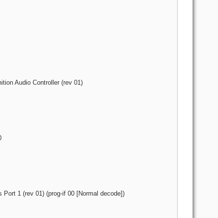
tion Audio Controller (rev 01)
0
Port 1 (rev 01) (prog-if 00 [Normal decode])