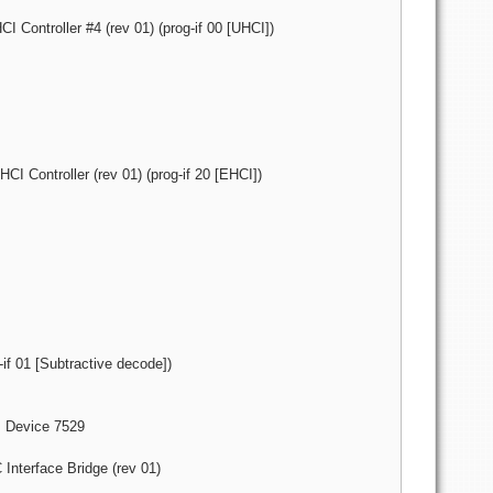
 Controller #4 (rev 01) (prog-if 00 [UHCI])
I Controller (rev 01) (prog-if 20 [EHCI])
-if 01 [Subtractive decode])
I] Device 7529
Interface Bridge (rev 01)