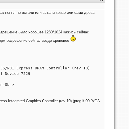
так понял не встали или встали криво или сами дрова
разрешение было хорошее 1280*1024 кажись сейчас
норм разрешение сейчас везде хреновое
P35/P31 Express DRAM Controller (rev 10)
I] Device 7529
en=0b >
ss Integrated Graphics Controller (rev 10) (prog-if 00 [VGA