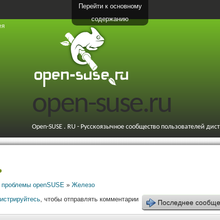
Перейти к основному
содержанию
ея
open-suse.ru
Open-SUSE . RU - Русскоязычное сообщество пользователей дис
ь
 проблемы openSUSE
»
Железо
гистрируйтесь
, чтобы отправлять комментарии
Последнее сообщ