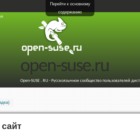
Перейти к основному
содержанию
ея
open-suse.ru
Open-SUSE . RU - Русскоязычное сообщество пользователей дис
адка)
 сайт