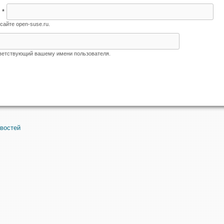
я
*
сайте open-suse.ru.
тветствующий вашему имени пользователя.