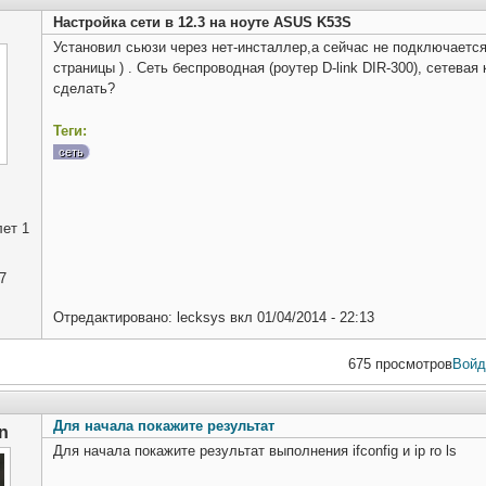
Настройка сети в 12.3 на ноуте ASUS K53S
Установил сьюзи через нет-инсталлер,а сейчас не подключается
страницы ) . Сеть беспроводная (роутер D-link DIR-300), сетевая
сделать?
Теги:
сеть
ет 1
7
Отредактировано:
lecksys
вкл
01/04/2014 - 22:13
675 просмотров
Войд
Для начала покажите результат
n
Для начала покажите результат выполнения ifconfig и ip ro ls