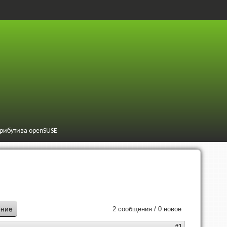
трибутива openSUSE
ение
2 сообщения / 0 новое
#1