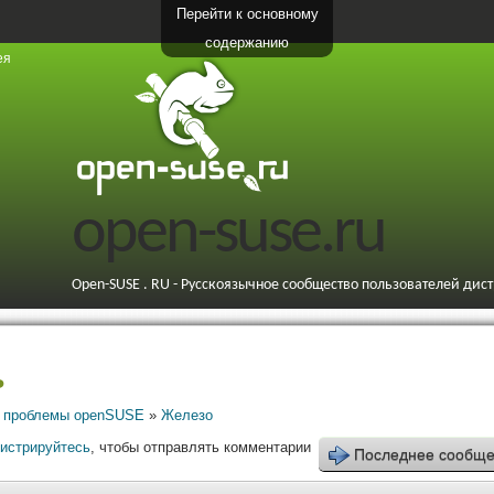
Перейти к основному
содержанию
ея
open-suse.ru
Open-SUSE . RU - Русскоязычное сообщество пользователей дис
ь
 проблемы openSUSE
»
Железо
гистрируйтесь
, чтобы отправлять комментарии
Последнее сообщ