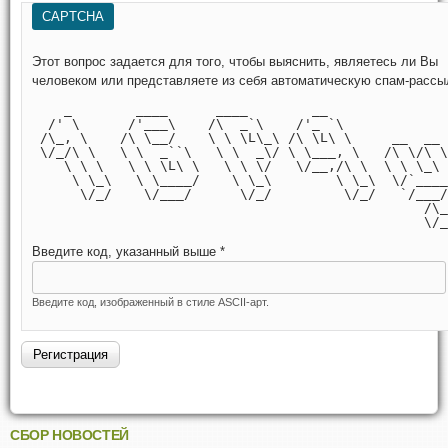
CAPTCHA
Этот вопрос задается для того, чтобы выяснить, являетесь ли Вы
человеком или представляете из себя автоматическую спам-рассы
    _        ____      ____        __               
  /' \      /'___\    /\  _`\    /'_ `\             
 /\_, \    /\ \__/    \ \ \L\_\ /\ \L\ \     __  __ 
 \/_/\ \   \ \  _``\   \ \  _\/ \ \___, \   /\ \/\ \
    \ \ \   \ \ \L\ \   \ \ \/   \/__,/\ \  \ \ \_\ 
     \ \_\   \ \____/    \ \_\        \ \_\  \/`____
      \/_/    \/___/      \/_/         \/_/   `/___/
                                                 /\_
                                                 \/_
Введите код, указанный выше
*
Введите код, изображенный в стиле ASCII-арт.
СБОР НОВОСТЕЙ