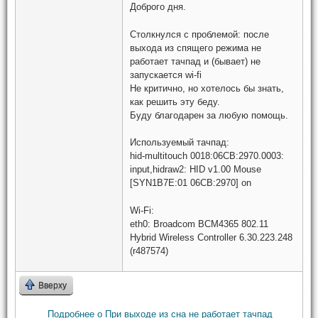
Доброго дня.
Столкнулся с проблемой: после
выхода из спящего режима не
работает тачпад и (бывает) не
запускается wi-fi
Не критично, но хотелось бы знать,
как решить эту беду.
Буду благодарен за любую помощь.
Используемый тачпад:
hid-multitouch 0018:06CB:2970.0003:
input,hidraw2:
HID v1.00 Mouse
[SYN1B7E:01 06CB:2970] on
Wi-Fi:
eth0: Broadcom BCM4365 802.11
Hybrid Wireless Controller 6.30.223.248
(r487574)
Вверху
Подробнее
о При выходе из сна не работает тачпад