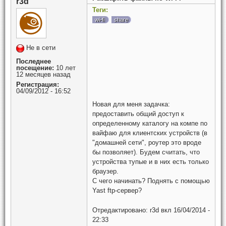
r3d
Теги:
wi-fi
share
Не в сети
Последнее
посещение:
10 лет
12 месяцев назад
Регистрация:
04/09/2012 - 16:52
Новая для меня задачка:
предоставить общий доступ к
определенному каталогу на компе по
вайфаю для клиентских устройств (в
"домашней сети", роутер это вроде
бы позволяет). Будем считать, что
устройства тупые и в них есть только
браузер.
С чего начинать? Поднять с помощью
Yast ftp-сервер?
Отредактировано:
r3d
вкл
16/04/2014 -
22:33