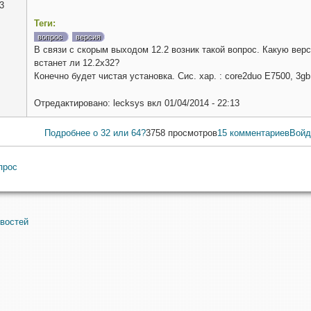
3
Теги:
вопрос
версия
В связи с скорым выходом 12.2 возник такой вопрос. Какую верс
встанет ли 12.2х32?
Конечно будет чистая установка. Сис. хар. : core2duo E7500, 3gb
Отредактировано:
lecksys
вкл
01/04/2014 - 22:13
Подробнее
о 32 или 64?
3758 просмотров
15 комментариев
Войд