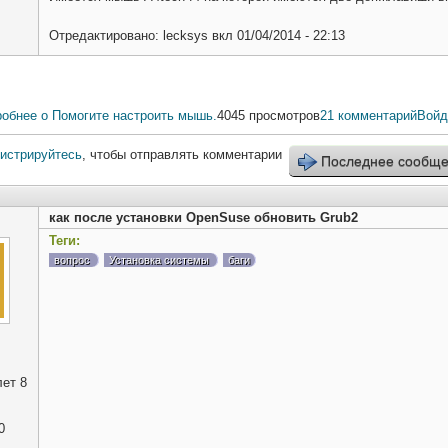
Отредактировано:
lecksys
вкл
01/04/2014 - 22:13
робнее
о Помогите настроить мышь.
4045 просмотров
21 комментарий
Войд
гистрируйтесь
, чтобы отправлять комментарии
Последнее сообщ
как после установки OpenSuse обновить Grub2
Теги:
вопрос
Установка системы
баги
ет 8
0