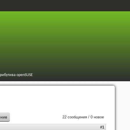
трибутива openSUSE
ение
22 сообщения / 0 новое
#1