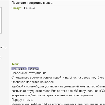
Помогите настроить мышь.
Статус:
Решено
ет 6
8
Теги:
настройка
вопрос
Небольшое отступление.
С недавнего времени решил перейти на Linux на своем ноутбуке 
Opensuse является наиболее
удобной системой для установки на домашний компьютер обычно
возникают трудности *dash1*из за того что MS приучила нас к"
устраняются,благо в интернете очень много информации.
Переду к теме.
Имеется мышь-A4tech f4 на которой имеются две доп.клавиши в