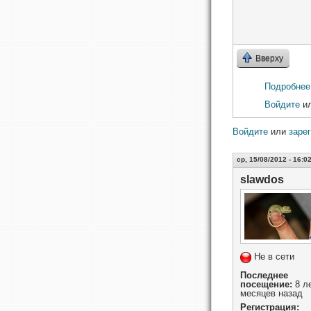
Вверху
Подробнее
Войдите
и
Войдите
или
заре
ср, 15/08/2012 - 16:0
slawdos
Не в сети
Последнее
посещение:
8 ле
месяцев назад
Регистрация: