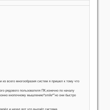
и из всего многообразия систем я пришел к тому что
го рядового пользователя ПК,конечно по началу
Оконно кнопочному мышлению*smile*"но они быстро
перёд и назад вот что выдаёт система