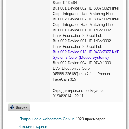
Suse 12.3 x64
Bus 001 Device 002: ID 8087:0024 Intel
Corp. Integrated Rate Matching Hub
Bus 002 Device 002: ID 8087:0024 Intel
Corp. Integrated Rate Matching Hub
Bus 001 Device 001: ID 1d6b:0002
Linux Foundation 2.0 root hub
Bus 002 Device 001: ID 1d6b:0002
Linux Foundation 2.0 root hub
Bus 002 Device 013: ID 0458:7077 KYE
Systems Corp. (Mouse Systems)
Bus 002 Device 004: ID 0749:1000
EVer Electronics Corp.
[45688.226180] usb 2-1.1: Product:
FaceCam 315
Отредактировано:
lecksys
вкл
01/04/2014 - 22:11
Вверху
Подробнее
о webcamera Genius!
1029 просмотров
6 комментариев