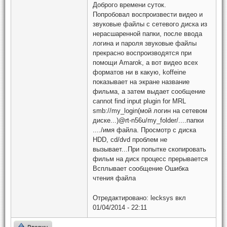
Доброго времени суток.
Попробовал воспроизвести видео и
звуковые файлы с сетевого диска из
нерасшаренной папки, после ввода
логина и пароля звуковые файлы
прекрасно воспроизводятся при
помощи Amarok, а вот видео всех
форматов ни в какую, koffeine
показывает на экране название
фильма, а затем выдает сообщение
cannot find input plugin for MRL
smb://my_login(мой логин на сетевом
диске...)@rt-n56u/my_folder/....папки
..../имя файла. Просмотр с диска
HDD, cd/dvd проблем не
вызывает...При попытке скопировать
фильм на диск процесс прерывается
Всплывает сообщение Ошибка
чтения файла
Отредактировано:
lecksys
вкл
01/04/2014 - 22:11