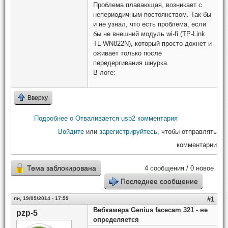
Проблема плавающая, возникает с
непериодичным постоянством. Так бы
и не узнал, что есть проблема, если
бы не внешний модуль wi-fi (TP-Link
TL-WN822N), который просто дохнет и
оживает только после
передергивания шнурка.
В логе:
Вверху
Подробнее
о Отваливается usb
2 комментария
Войдите
или
зарегистрируйтесь
, чтобы отправлять
комментарии
Тема заблокирована
4 сообщения / 0 новое
Последнее сообщение
пн, 19/05/2014 - 17:59
#1
Вебкамера Genius facecam 321 - не
pzp-5
определяется