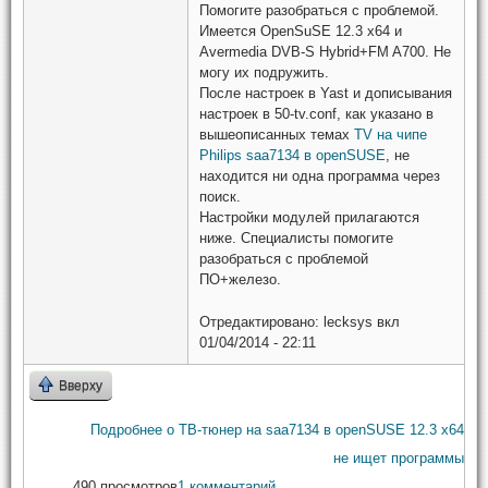
Помогите разобраться с проблемой.
Имеется OpenSuSE 12.3 x64 и
Avermedia DVB-S Hybrid+FM A700. Не
могу их подружить.
После настроек в Yast и дописывания
настроек в 50-tv.conf, как указано в
вышеописанных темах
TV на чипе
Philips saa7134 в openSUSE
, не
находится ни одна программа через
поиск.
Настройки модулей прилагаются
ниже. Специалисты помогите
разобраться с проблемой
ПО+железо.
Отредактировано:
lecksys
вкл
01/04/2014 - 22:11
Вверху
Подробнее
о ТВ-тюнер на saa7134 в openSUSE 12.3 х64
не ищет программы
490 просмотров
1 комментарий