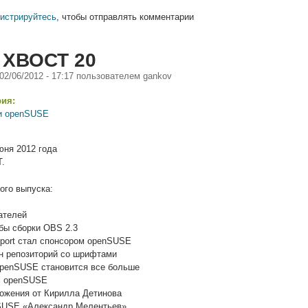
гистрируйтесь
, чтобы отправлять комментарии
 ХВОСТ 20
 02/06/2012 - 17:17
пользователем
gankov
рия:
и openSUSE
юня 2012 года
.
ого выпуска:
ателей
бы сборки OBS 2.3
pport стал спонсором openSUSE
н репозиторий со шрифтами
openSUSE становится все больше
ki openSUSE
ожения от Кирилла Детинова
SUSE «Александр Мелентьев»