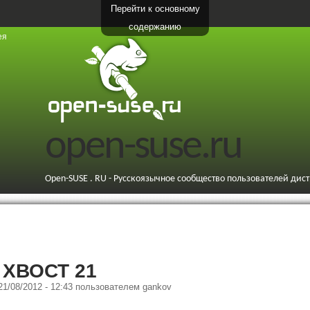
Перейти к основному
содержанию
ея
open-suse.ru
Open-SUSE . RU - Русскоязычное сообщество пользователей дис
 ХВОСТ 21
 21/08/2012 - 12:43
пользователем
gankov