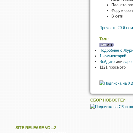
Планета o
Форум ope
В сети
Прочесть 20-й но
Теги:
ХВОСТ
Подробнее
о Журн
1 комментарий
Войдите
или
заре
1121 просмотр
СБОР НОВОСТЕЙ
SITE RELEASE VOL.2