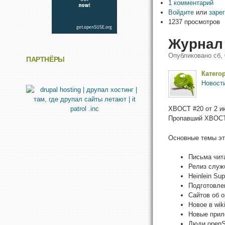
1 комментарий
Войдите
или
заре
1237 просмотров
Журнал
Опубликовано
сб,
ПАРТНЁРЫ
Катего
Новост
XBOCT #20 от 2 и
Пропавший ХВОСТ
Основные темы эт
Письма чит
Релиз служ
Heinlein Su
Подготовле
Сайтов об 
Новое в wi
Новые прил
Люди open