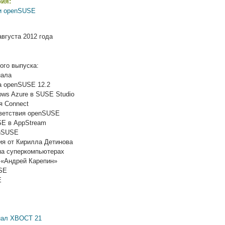
рия:
и openSUSE
вгуста 2012 года
ого выпуска:
нала
а openSUSE 12.2
ows Azure в SUSE Studio
я Connect
иветствия openSUSE
SE в AppStream
enSUSE
ия от Кирилла Детинова
на суперкомпьютерах
 «Андрей Карепин»
SE
E
ал ХВОСТ 21