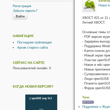
Катего
Новост
Регистрация
Забыли пароль?
XBOCT #21 от 21 а
Летний ХВОСТ.
Основные темы эт
НАВИГАЦИЯ
- PDF версия жур
- Задержка выход
Последние публикации
- Поддержка Wind
Архив старого сайта
- Karma плагин дл
- Новый экран пр
- Участие openSU
СЕЙЧАС НА САЙТЕ
- Новое в wiki op
Пользователей онлайн: 0.
- Новые приложен
- Суперхамелеон 
- Люди openSUSE
- Планета openSU
КОГДА НОВАЯ ВЕРСИЯ?
- Форум openSUS
Теги:
ХВОСТ
Подробнее
о Журн