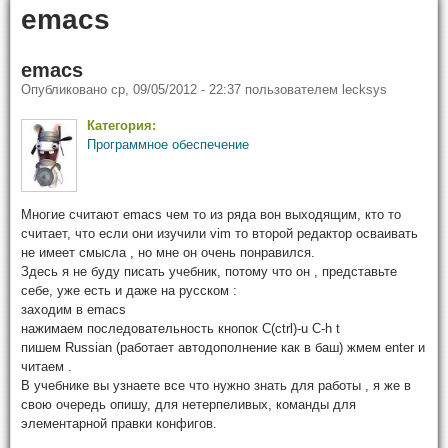
emacs
emacs
Опубликовано
ср, 09/05/2012 - 22:37
пользователем
lecksys
Категория:
Программное обеспечение
Многие считают emacs чем то из ряда вон выходящим, кто то
считает, что если они изучили vim то второй редактор осваивать
не имеет смысла , но мне он очень понравился.
Здесь я не буду писать учебник, потому что он , представьте
себе, уже есть и даже на русском :
заходим в emacs
нажимаем последовательность кнопок C(ctrl)-u C-h t
пишем Russian (работает автодополнение как в баш) жмем enter и
читаем .
В учебнике вы узнаете все что нужно знать для работы , я же в
свою очередь опишу, для нетерпеливых, команды для
элементарной правки конфигов.