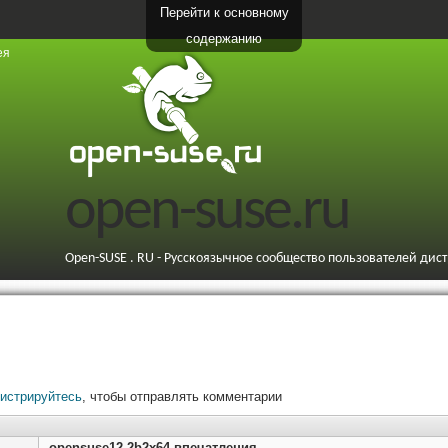
Перейти к основному
содержанию
ея
open-suse.ru
Open-SUSE . RU - Русскоязычное сообщество пользователей дис
гистрируйтесь
, чтобы отправлять комментарии
opensuse12.2b2x64 впечатления