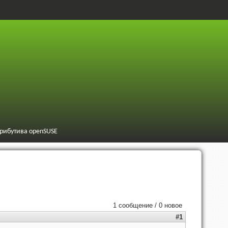
трибутива openSUSE
1 сообщение / 0 новое
#1