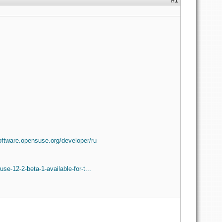
#1
software.opensuse.org/developer/ru
e-12-2-beta-1-available-for-t...