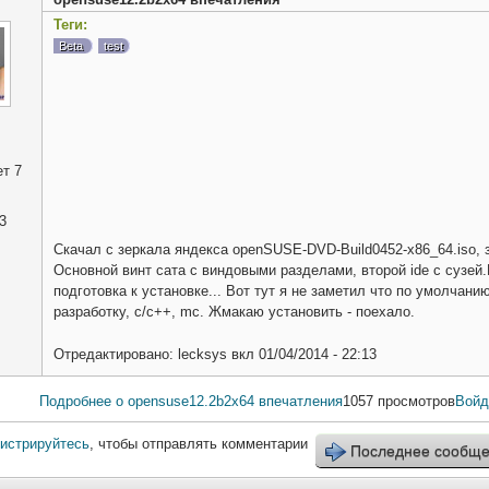
Теги:
Beta
test
т 7
3
Скачал с зеркала яндекса openSUSE-DVD-Build0452-x86_64.iso, 
Основной винт сата с виндовыми разделами, второй ide с сузей.
подготовка к установке... Вот тут я не заметил что по умолчан
разработку, c/c++, mc. Жмакаю установить - поехало.
Отредактировано:
lecksys
вкл
01/04/2014 - 22:13
Подробнее
о opensuse12.2b2x64 впечатления
1057 просмотров
Войд
гистрируйтесь
, чтобы отправлять комментарии
Последнее сообщ