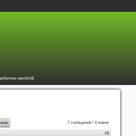
трибутива openSUSE
ение
7 сообщений / 0 новое
#1