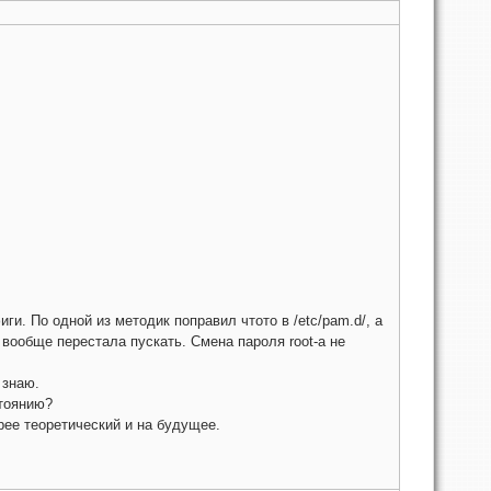
и. По одной из методик поправил чтото в /etc/pam.d/, а
вообще перестала пускать. Смена пароля root-а не
 знаю.
тоянию?
рее теоретический и на будущее.