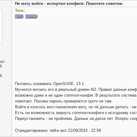
Не могу войти - испортил конфиги. Помогите советом.
Теги:
AD
pam.d
лет
д
4
Пытаюсь осваивать OpenSUSE. 13.1.
Мучился вогнать его в реальный домен AD. Правил разные конфиг
возможно даже и не один common-конфиг. В результате система 
помогает. Похоже пароль проверяется гдето не там.
Войти в консоль восстановления могу, но чё дальше делать - не
Есть ли возможность вернуть common-конфиги к исходному сос
Переустановить - не проблема. Данных на диске нет. Вопрос ско
Отредактировано:
iwtke
вкл
21/09/2014 - 22:59