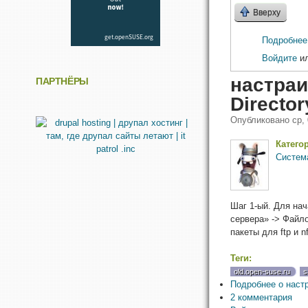
Вверху
Подробнее
Войдите
и
настраи
ПАРТНЁРЫ
Directo
Опубликовано
ср,
Катего
Систем
Шаг 1-ый. Для на
сервера» -> Файло
пакеты для ftp и 
Теги:
old.open-suse.ru
s
Подробнее
о настр
2 комментария