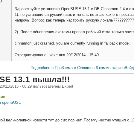
0
Здравствуйте установил OpenSUSE 13.1 c DE Cinnamon 2.4 и ст
1). не установился руский язык и тепель не знаю как его проста
напрочь. Вопрос как теперь настроить рускую локаль?????????
2). После обновления системы пропал рабочий стол только заст
cinnamon just crashed. you are currently running in fallback mode.
Отредактировано:
iwtke
вкл
20/12/2014 - 15:49
Подробнее
о Проблема с Cinnamon.
6 комментариев
Войд
E 13.1 вышла!!!
 20/11/2013 - 08:29
пользователем
Expert
рия:
и openSUSE
ой великолепной новости тут до сих пор нет. Посему честно утащил с
L