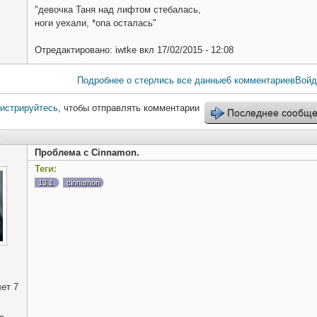
"девочка Таня над лифтом стебалась,
ноги уехали, *опа осталась"
Отредактировано:
iwtke
вкл
17/02/2015 - 12:08
Подробнее
о стерлись все данные
6 комментариев
Войд
гистрируйтесь
, чтобы отправлять комментарии
Последнее сообщ
0
Проблема с Cinnamon.
Теги:
13.1
cinnamon
ет 7