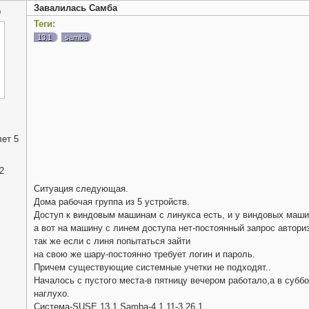
Завалилась Самба
@
Теги:
13.1
samba
ет 5
2
Ситуация следующая.
Дома рабочая группа из 5 устройств.
Доступ к виндовым машинам с линукса есть, и у виндовых маши
а вот на машину с линем доступа нет-постоянный запрос автори
так же если с линя попытаться зайти
на свою же шару-постоянно требует логин и пароль.
Причем существующие системные учетки не подходят..
Началось с пустого места-в пятницу вечером работало,а в субб
наглухо.
Система-SUSE 13.1,Samba-4.1.11-3.26.1