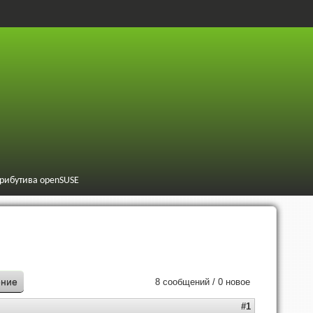
трибутива openSUSE
ение
8 сообщений / 0 новое
#1