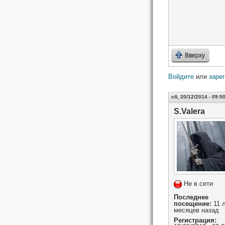
Вверху
Войдите
или
заре
сб, 20/12/2014 - 09:5
S.Valera
Не в сети
Последнее
посещение:
11 л
месяцев назад
Регистрация: