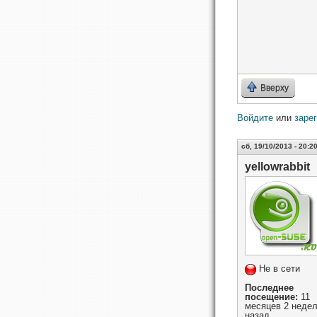
Вверху
Войдите
или
заре
сб, 19/10/2013 - 20:2
yellowrabbit
Не в сети
Последнее
посещение:
11
месяцев 2 неде
назад