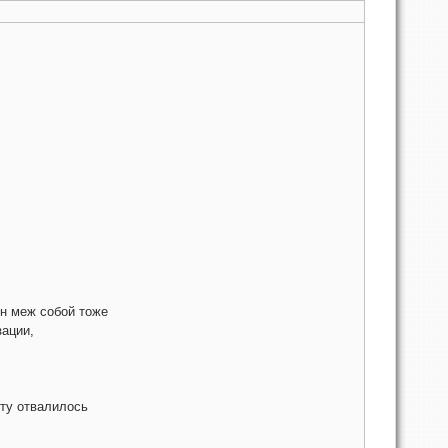
н меж собой тоже
зации,
оту отвалилось