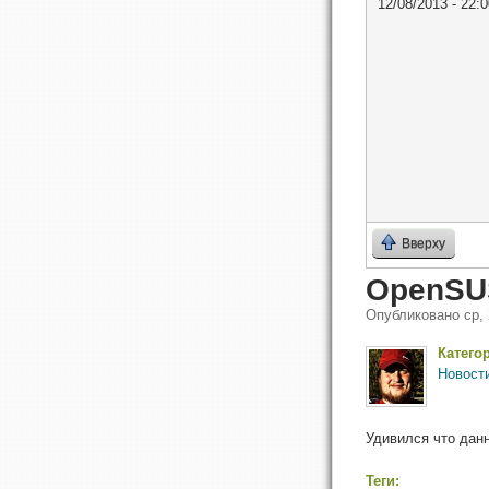
12/08/2013 - 22:0
Вверху
OpenSUS
Опубликовано
ср,
Катего
Новост
Удивился что данн
Теги: