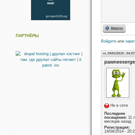
Вверху
ПАРТНЁРЫ
Войдите
или
заре
чт, 29/01/2015 - 04:37
pawneeserge
Не в сети
Последнее
посещение:
11 л
месяцев назад
Регистрация:
14/04/2014 - 20:2