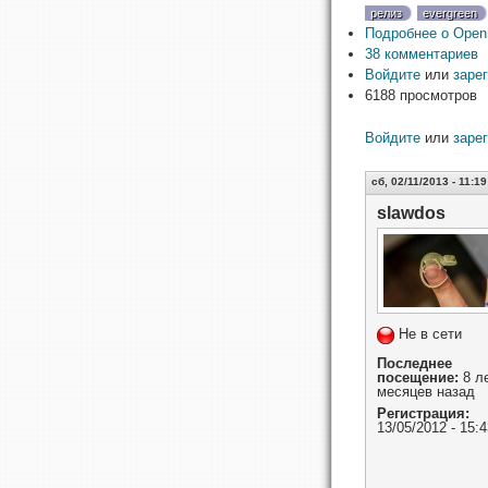
релиз
evergreen
Подробнее
о Open
38 комментариев
Войдите
или
заре
6188 просмотров
Войдите
или
заре
сб, 02/11/2013 - 11:19
slawdos
Не в сети
Последнее
посещение:
8 ле
месяцев назад
Регистрация:
13/05/2012 - 15:4