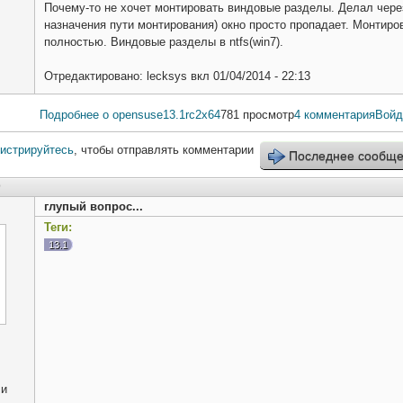
Почему-то не хочет монтировать виндовые разделы. Делал через
назначения пути монтирования) окно просто пропадает. Монтиров
полностью. Виндовые разделы в ntfs(win7).
Отредактировано:
lecksys
вкл
01/04/2014 - 22:13
Подробнее
о opensuse13.1rc2x64
781 просмотр
4 комментария
Войд
гистрируйтесь
, чтобы отправлять комментарии
Последнее сообщ
0
глупый вопрос...
Теги:
13.1
ли