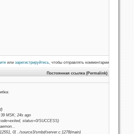
ите
или
зарегистрируйтесь
, чтобы отправлять комментарии
Постоянная ссылка (Permalink)
ибка:
d)
26:39 MSK; 24s ago
code=exited, status=0/SUCCESS)
Daemon...
112551, 0] ../source3/smbd/server.c:1278(main)