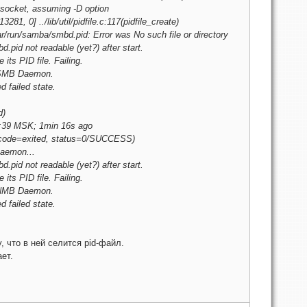
 socket, assuming -D option
1, 0] ../lib/util/pidfile.c:117(pidfile_create)
/run/samba/smbd.pid: Error was No such file or directory
.pid not readable (yet?) after start.
its PID file. Failing.
a SMB Daemon.
 failed state.
d)
26:39 MSK; 1min 16s ago
code=exited, status=0/SUCCESS)
Daemon...
.pid not readable (yet?) after start.
its PID file. Failing.
a NMB Daemon.
 failed state.
, что в ней селится pid-файл.
ет.