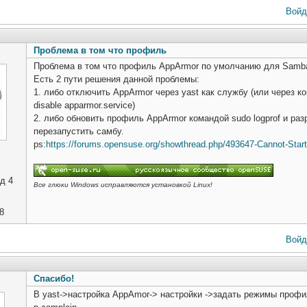
Войд
Проблема в том что профиль
Проблема в том что профиль AppArmor по умолчанию для Samba 
Есть 2 пути решения данной проблемы:
1. либо отключить AppArmor через yast как службу (или через кон
disable apparmor.service)
2. либо обновить профиль AppArmor командой sudo logprof и ра
перезапустить самбу.
ps:
https://forums.opensuse.org/showthread.php/493647-Cannot-Start
д 4
Все глюки Windows исправляются установкой Linux!
8
Войд
Cпасибо!
В yast->настройка AppAmor-> настройки ->задать режимы профил