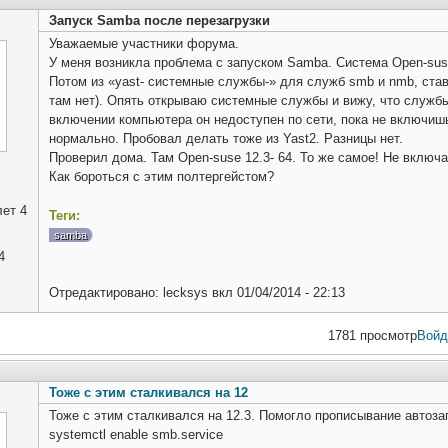
Запуск Samba после перезагрузки
Уважаемые участники форума.
У меня возникла проблема с запуском Samba. Система Open-suse
Потом из «yast- системные службы-» для служб smb и nmb, ста
там нет). Опять открываю системные службы и вижу, что службы
включении компьютера он недоступен по сети, пока не включиш
нормально. Пробовал делать тоже из Yast2. Разницы нет.
Проверил дома. Там Open-suse 12.3- 64. То же самое! Не включа
Как бороться с этим полтергейстом?
ет 4
Теги:
samba
4
Отредактировано:
lecksys
вкл
01/04/2014 - 22:13
1781 просмотр
Войд
Тоже с этим сталкивался на 12
Тоже с этим сталкивался на 12.3. Помогло прописывание автоза
systemctl enable smb.service