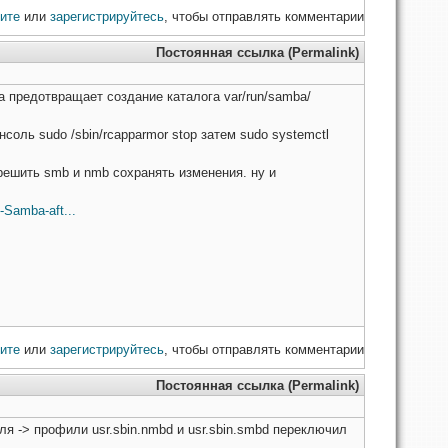
ите
или
зарегистрируйтесь
, чтобы отправлять комментарии
Постоянная ссылка (Permalink)
предотвращает создание каталога var/run/samba/
соль sudo /sbin/rcapparmor stop затем sudo systemctl
зрешить smb и nmb сохранять изменения. ну и
-Samba-aft...
ите
или
зарегистрируйтесь
, чтобы отправлять комментарии
Постоянная ссылка (Permalink)
я -> профили usr.sbin.nmbd и usr.sbin.smbd переключил