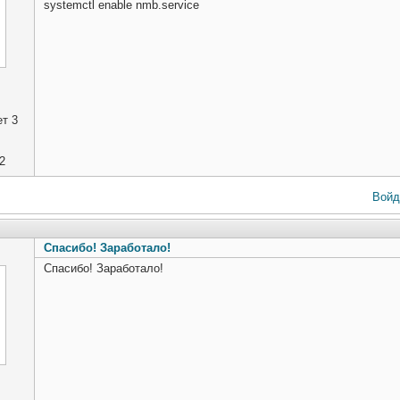
systemctl enable nmb.service
т 3
2
Войд
Спасибо! Заработало!
Спасибо! Заработало!