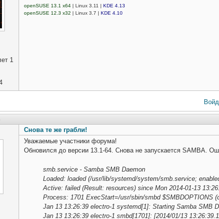
openSUSE 13.1 x64
| Linux 3.11 |
KDE 4.13
openSUSE 12.3 x32
| Linux 3.7 |
KDE 4.10
ет 1
4
Войд
2
Снова те же грабли!
Уважаемые участники форума!
Обновился до версии 13.1-64. Снова не запускается SAMBA. Ош
smb.service - Samba SMB Daemon
Loaded: loaded (/usr/lib/systemd/system/smb.service; enable
Active: failed (Result: resources) since Mon 2014-01-13 13:
Process: 1701 ExecStart=/usr/sbin/smbd $SMBDOPTIONS (
Jan 13 13:26:39 electro-1 systemd[1]: Starting Samba SMB 
Jan 13 13:26:39 electro-1 smbd[1701]: [2014/01/13 13:26:39.