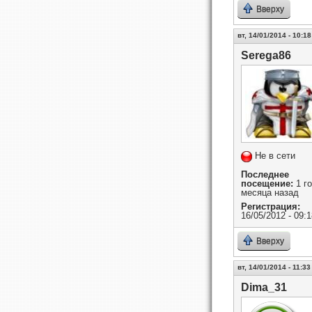
Вверху
вт, 14/01/2014 - 10:18
Serega86
Не в сети
Последнее
посещение:
1 го
месяца назад
Регистрация:
16/05/2012 - 09:1
Вверху
вт, 14/01/2014 - 11:33
Dima_31