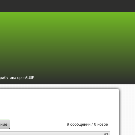
трибутива openSUSE
ение
9 сообщений / 0 новое
#1