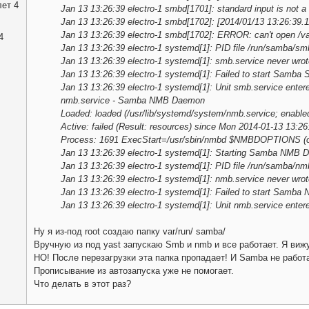
ет 4
Jan 13 13:26:39 electro-1 smbd[1701]: standard input is not a
Jan 13 13:26:39 electro-1 smbd[1702]: [2014/01/13 13:26:39.11328
Jan 13 13:26:39 electro-1 smbd[1702]: ERROR: can't open /var
4
Jan 13 13:26:39 electro-1 systemd[1]: PID file /run/samba/smbd
Jan 13 13:26:39 electro-1 systemd[1]: smb.service never wrote 
Jan 13 13:26:39 electro-1 systemd[1]: Failed to start Samb
Jan 13 13:26:39 electro-1 systemd[1]: Unit smb.service entered
nmb.service - Samba NMB Daemon
Loaded: loaded (/usr/lib/systemd/system/nmb.service; enable
Active: failed (Result: resources) since Mon 2014-01-13 13:
Process: 1691 ExecStart=/usr/sbin/nmbd $NMBDOPTIONS (
Jan 13 13:26:39 electro-1 systemd[1]: Starting Samba NMB 
Jan 13 13:26:39 electro-1 systemd[1]: PID file /run/samba/nmbd
Jan 13 13:26:39 electro-1 systemd[1]: nmb.service never wrote 
Jan 13 13:26:39 electro-1 systemd[1]: Failed to start Samb
Jan 13 13:26:39 electro-1 systemd[1]: Unit nmb.service entered
Ну я из-под root создаю папку var/run/ samba/
Вручную из под yast запускаю Smb и nmb и все работает. Я вижу
НО! После перезагрузки эта папка пропадает! И Samba не работа
Прописывание из автозапуска уже не помогает.
Что делать в этот раз?