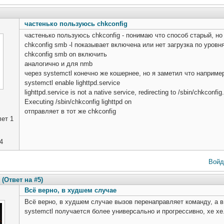
частенько пользуюсь chkconfig
частенько пользуюсь chkconfig - понимаю что способ старый, но 
chkconfig smb -l показывает включена или нет загрузка по уровн
chkconfig smb on включить
аналогично и для nmb
через systemctl конечно же кошернее, но я заметил что например 
systemctl enable lighttpd.service
lighttpd.service is not a native service, redirecting to /sbin/chkconfig.
Executing /sbin/chkconfig lighttpd on
отправляет в тот же chkconfig
ет 1
4
Войд
(Ответ на #5)
Всё верно, в худшем случае
Всё верно, в худшем случае вызов перенаправляет команду, а в 
systemctl получается более универсально и прогрессивно, хе хе