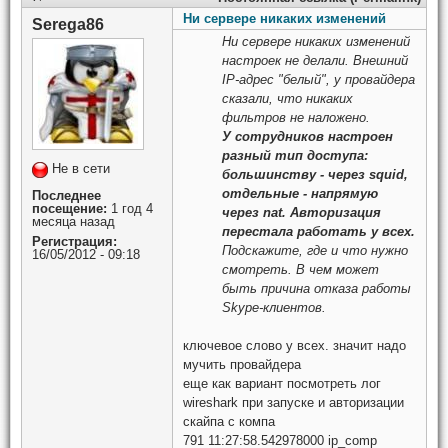
Ни сервере никаких изменений
Serega86
Ни сервере никаких изменений
настроек не делали. Внешний
IP-адрес "белый", у провайдера
сказали, что никаких
фильтров не наложено.
У сотрудников настроен
разный тип доступа:
Не в сети
большинству - через squid,
отдельные - напрямую
Последнее
посещение:
1 год 4
через nat. Авторизация
месяца назад
перестала работать у всех.
Регистрация:
Подскажите, где и что нужно
16/05/2012 - 09:18
смотреть. В чем может
быть причина отказа работы
Skype-клиентов.
ключевое слово у всех. значит надо
мучить провайдера
еще как вариант посмотреть лог
wireshark при запуске и авторизации
скайпа с компа
791 11:27:58.542978000 ip_comp