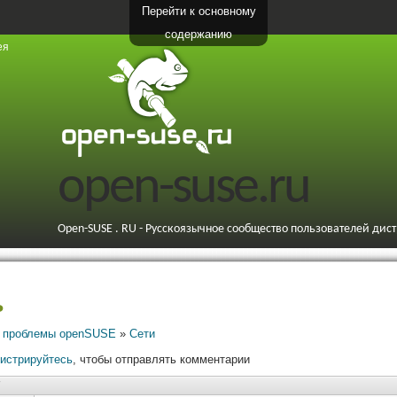
Перейти к основному
содержанию
ея
open-suse.ru
Open-SUSE . RU - Русскоязычное сообщество пользователей дис
ь
 проблемы openSUSE
»
Сети
гистрируйтесь
, чтобы отправлять комментарии
7