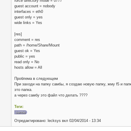
force directory mode = 0777
guest account = nobody
interfaces = eth0
guest only = yes
wide links = Yes
[res]
comment = res
path = /home/Share/Mount
guest ok = Yes
public = yes
read only = No
hosts allow = All
Проблема в следующем
При заходи на папку самбы, я создаю новую папку, жму f5 и па
это папка.
а через самбу это файл что делать ????
Теги:
samba
Отредактировано:
lecksys
вкл
02/04/2014 - 13:34