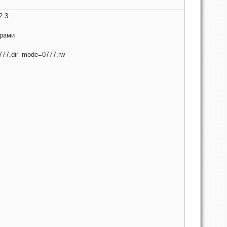
2.3
трами
0777,dir_mode=0777,rw