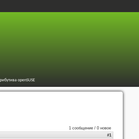
трибутива openSUSE
1 сообщение / 0 новое
#1