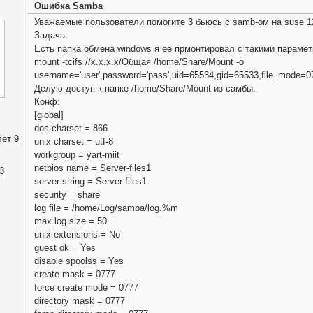
Ошибка Samba
Уважаемые пользователи помогите 3 бьюсь с samb-ом на suse 1
Задача:
Есть папка обмена windows я ее прмонтировал с такими параме
mount -tcifs //x.x.x.x/Общая /home/Share/Mount -o
username='user',password='pass',uid=65534,gid=65533,file_mode=
Делую доступ к папке /home/Share/Mount из самбы.
Конф:
[global]
dos charset = 866
ет 9
unix charset = utf-8
workgroup = yart-miit
netbios name = Server-files1
3
server string = Server-files1
security = share
log file = /home/Log/samba/log.%m
max log size = 50
unix extensions = No
guest ok = Yes
disable spoolss = Yes
create mask = 0777
force create mode = 0777
directory mask = 0777