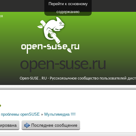
Перейти к основному
содержанию
ея
open-suse.ru
Open-SUSE . RU - Русскоязычное сообщество пользователей дис
ь
 проблемы openSUSE
»
Мультимедиа !!!!
кирована
Последнее сообщение