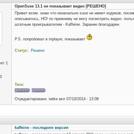
OpenSuse 13.1 не показывает видео [РЕШЕНО]
Привет всем. знаю что изначально suse не имеет кодеков, посем
описывалось, НО! по прежнему не могу посмотреть видео. пользо
штатным проигрывателем - Kaffeine. Заранее благодарен.
P.S. попробовал в mplayer, показывает
Статус:
Решено
ет 1
0
Теги:
kaffeine
codecs
Отредактировано:
iwtke
вкл
07/10/2014 - 13:08
kaffeine - последняя версия