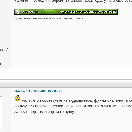
kaffeine - последняя версия 17 апреля 2011 года. у него еще ест
Правильно заданный вопрос – половина ответа.
ет 7
9
жаль, что посоветуете из
жаль, что посоветуете из видеоплеера. функциональность ос
пользуюсь mplayer, вернее написанным кем-то скриптом с запом
за ноут сядет или еще кого пущу.