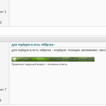
ет 1
0
для mplayer-a есть обёртка -
для mplayer-a есть обёртка - smplayer. позицию запоминает, наст
Правильно заданный вопрос – половина ответа.
ет 7
9