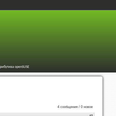
трибутива openSUSE
4 сообщения / 0 новое
#1