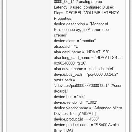
0000_00_14.2.analog-stereo
Latency: 0 usec, configured 0 usec
Flags: DECIBEL_VOLUME LATENCY
Properties:
device.description = "Monitor of
Встроенное аудио Аналоговое
стерео"
device.class = "monitor"
alsa.card = "1"
alsa.card_name = "HDA ATI SB"
alsa.long_card_name = "HDA ATI SB at
0x90240000 irq 16"
alsa.driver_name = "snd_hda_intel"
device.bus_path = "pci-0000:00:14.2"
sysfs.path =
"/devices/pci0000:00/0000:00:14.2/soun
d/card1"
device.bus = "pci"
device.vendor.id = "1002"
device.vendor.name = "Advanced Micro
Devices, Inc. [AMD/ATI]"
device.product.id = "4383"
device.product.name = "SBx00 Azalia
(Intel HDA)"