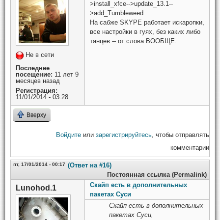
>install_xfce-->update_13.1--
>add_Tumbleweed
На сабже SKYPE работает искаропки,
все настройки в гуях, без каких либо
танцев -- от слова ВООБЩЕ.
Не в сети
Последнее
посещение:
11 лет 9
месяцев назад
Регистрация:
11/01/2014 - 03:28
Вверху
Войдите
или
зарегистрируйтесь
, чтобы отправлять
комментарии
пт, 17/01/2014 - 00:17
(Ответ на #16)
Постоянная ссылка (Permalink)
Скайп есть в дополнительных
Lunohod.1
пакетах Суси
Скайп есть в дополнительных
пакетах Суси,