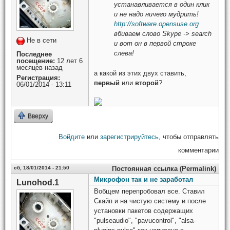
устанавливается в один клик
и не надо ничего мудрить!
http://software.opensuse.org
вбиваем слово Skype -> search
Не в сети
и вот он в первой строке
слева!
Последнее
посещение:
12 лет 6
месяцев назад
а какой из этих двух ставить,
Регистрация:
первый
или
второй
?
06/01/2014 - 13:11
Вверху
Войдите
или
зарегистрируйтесь
, чтобы отправлять
комментарии
сб, 18/01/2014 - 21:50
Постоянная ссылка (Permalink)
Микрофон так и не заработал
Lunohod.1
Вобщем перепробовал все. Ставил
Скайп и на чистую систему и после
установки пакетов содержащих
"pulseaudio", "pavucontrol", "alsa-