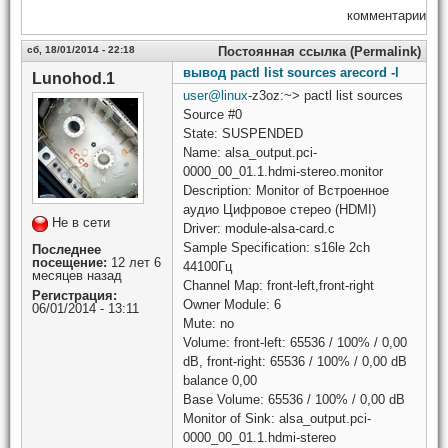
комментарии
сб, 18/01/2014 - 22:18
Постоянная ссылка (Permalink)
вывод pactl list sources arecord -l
Lunohod.1
user@linux
-z3oz:~> pactl list sources
Source #0
State: SUSPENDED
Name: alsa_output.pci-
0000_00_01.1.hdmi-stereo.monitor
Description: Monitor of Встроенное
аудио Цифровое стерео (HDMI)
Не в сети
Driver: module-alsa-card.c
Sample Specification: s16le 2ch
Последнее
посещение:
12 лет 6
44100Гц
месяцев назад
Channel Map: front-left,front-right
Регистрация:
Owner Module: 6
06/01/2014 - 13:11
Mute: no
Volume: front-left: 65536 / 100% / 0,00
dB, front-right: 65536 / 100% / 0,00 dB
balance 0,00
Base Volume: 65536 / 100% / 0,00 dB
Monitor of Sink: alsa_output.pci-
0000_00_01.1.hdmi-stereo