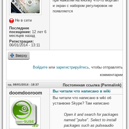
при нажатии на кнопку что-то моргает
и экран с набором регулировок не
появляется
Не в сети
Последнее
посещение:
12 лет 6
месяцев назад
Регистрация:
06/01/2014 - 13:11
Вверху
Войдите
или
зарегистрируйтесь
, чтобы отправлять
комментарии
ср, 08/01/2014 - 18:37
Постоянная ссылка (Permalink)
Вы читали что написано в wiki
doomdooroom
Вы читали что написано в wiki об
устанвоке Skype? Там написано
Open it and search for packages
named "pulse". Select to install
packages such as pulseaudio