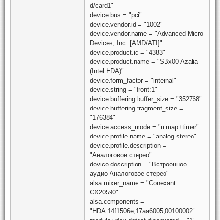
d/card1"
device.bus = "pci"
device.vendor.id = "1002"
device.vendor.name = "Advanced Micro
Devices, Inc. [AMD/ATI]"
device.product.id = "4383"
device.product.name = "SBx00 Azalia
(Intel HDA)"
device.form_factor = "internal"
device.string = "front:1"
device.buffering.buffer_size = "352768"
device.buffering.fragment_size =
"176384"
device.access_mode = "mmap+timer"
device.profile.name = "analog-stereo"
device.profile.description =
"Аналоговое стерео"
device.description = "Встроенное
аудио Аналоговое стерео"
alsa.mixer_name = "Conexant
CX20590"
alsa.components =
"HDA:14f1506e,17aa6005,00100002"