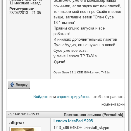
Возможно уже его мелкософтовцы
11 месяцев назад
починили, если звука нет или плохой,
Регистрация:
то читаем мой пост про Скайп в ветке
23/04/2013 - 21:05
выше, заглавие ветки "Опен Сусе
13.1 вышла"
Правим опцию запуска и все
работает!
И никаких дополнительных пакетов
ПульсАудио, он не нужен, в новой
Сусе уже все есть.
у меня Lenovo TP T431s
Удачи!
Open Suse 13.1 KDE IBM-Lenovo T431s
Вверху
Войдите
или
зарегистрируйтесь
, чтобы отправлять
комментарии
сб, 11/01/2014 - 15:19
Постоянная ссылка (Permalink)
Lenovo IdeaPad S205
allgear
12.3_x86-64KDE-->install_skype--