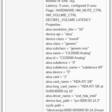
Monitor of Sink: н/д
Latency: 0 usec, configured 0 usec
Flags: HARDWARE HW_MUTE_CTRL
HW_VOLUME_CTRL
DECIBEL_VOLUME LATENCY
Properties:
alsa.resolution_bits = "16"
device.api = "alsa"
device.class = "sound"
alsa.class = "generic"
alsa.subclass = "generic-mix"
alsa.name = "CX20590 Analog"
alsa.id = "CX20590 Analog"
alsa.subdevice = "0"
alsa.subdevice_name = "subdevice #0"
alsa.device = "0"
alsa.card = "1"
alsa.card_name = "HDA ATI SB"
alsa.long_card_name = "HDA ATI SB at
0x90240000 irq 16"
alsa.driver_name = "snd_hda_intel"
device.bus_path = "pci-0000:00:14.2"
sysfs.path =
"/devices/pci0000:00/0000:00:14.2/soun