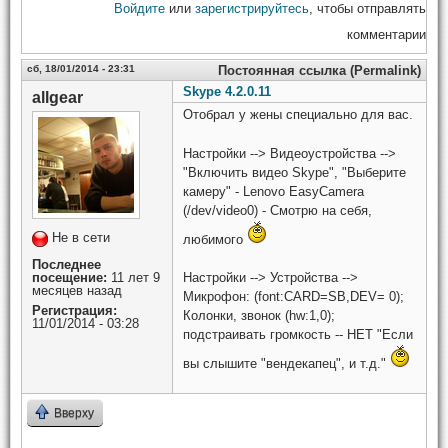
Войдите
или
зарегистрируйтесь
, чтобы отправлять
комментарии
сб, 18/01/2014 - 23:31
Постоянная ссылка (Permalink)
Skype 4.2.0.11
allgear
Отобрал у жены специально для вас.
Настройки --> Видеоустройства -->
"Включить видео Skype", "Выберите
камеру" - Lenovo EasyCamera
(/dev/video0) - Смотрю на себя,
Не в сети
любимого
Последнее
посещение:
11 лет 9
Настройки --> Устройства -->
месяцев назад
Микрофон: (font:CARD=SB,DEV= 0);
Регистрация:
Колонки, звонок (hw:1,0);
11/01/2014 - 03:28
подстраивать громкость -- НЕТ "Если
вы слышите "вендекапец", и т.д."
Вверху