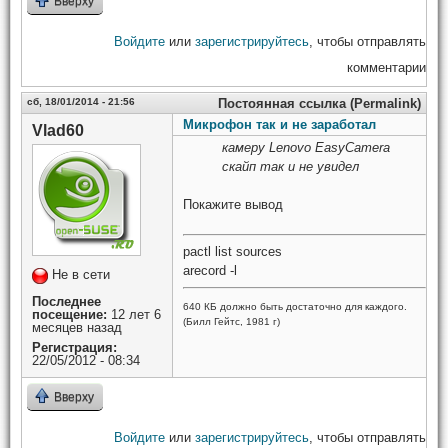
Вверху
Войдите
или
зарегистрируйтесь
, чтобы отправлять
комментарии
сб, 18/01/2014 - 21:56
Постоянная ссылка (Permalink)
Микрофон так и не заработал
Vlad60
камеру Lenovo EasyCamera
скайп так и не увидел
Покажите вывод
pactl list sources
arecord -l
Не в сети
Последнее
640 КБ должно быть достаточно для каждого.
посещение:
12 лет 6
(Билл Гейтс, 1981 г)
месяцев назад
Регистрация:
22/05/2012 - 08:34
Вверху
Войдите
или
зарегистрируйтесь
, чтобы отправлять