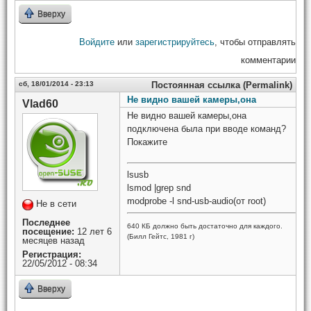
Вверху
Войдите
или
зарегистрируйтесь
, чтобы отправлять
комментарии
сб, 18/01/2014 - 23:13
Постоянная ссылка (Permalink)
Не видно вашей камеры,она
Vlad60
Не видно вашей камеры,она
подключена была при вводе команд?
Покажите
lsusb
lsmod |grep snd
modprobe -l snd-usb-audio(от root)
Не в сети
Последнее
640 КБ должно быть достаточно для каждого.
посещение:
12 лет 6
(Билл Гейтс, 1981 г)
месяцев назад
Регистрация:
22/05/2012 - 08:34
Вверху