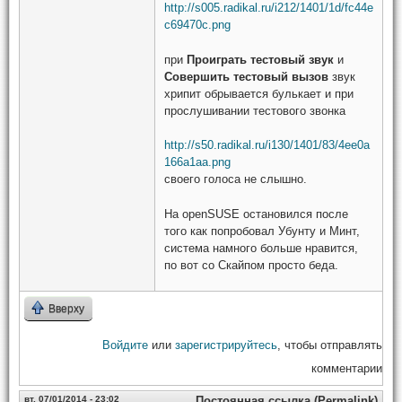
http://s005.radikal.ru/i212/1401/1d/fc44e
c69470c.png
при
Проиграть тестовый звук
и
Совершить тестовый вызов
звук
хрипит обрывается булькает и при
прослушивании тестового звонка
http://s50.radikal.ru/i130/1401/83/4ee0a
166a1aa.png
своего голоса не слышно.
На openSUSE остановился после
того как попробовал Убунту и Минт,
система намного больше нравится,
по вот со Скайпом просто беда.
Вверху
Войдите
или
зарегистрируйтесь
, чтобы отправлять
комментарии
вт, 07/01/2014 - 23:02
Постоянная ссылка (Permalink)