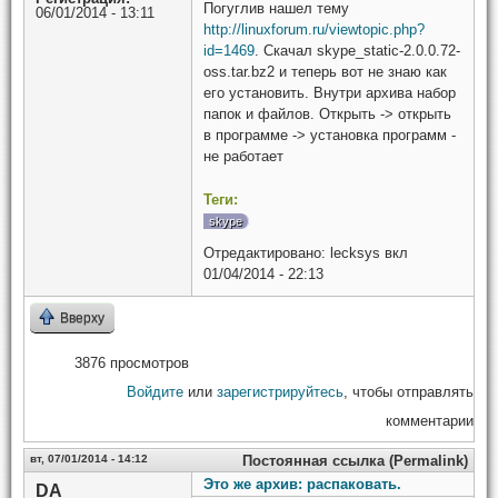
Погуглив нашел тему
06/01/2014 - 13:11
http://linuxforum.ru/viewtopic.php?
id=1469
. Скачал skype_static-2.0.0.72-
oss.tar.bz2 и теперь вот не знаю как
его установить. Внутри архива набор
папок и файлов. Открыть -> открыть
в программе -> установка программ -
не работает
Теги:
skype
Отредактировано:
lecksys
вкл
01/04/2014 - 22:13
Вверху
3876 просмотров
Войдите
или
зарегистрируйтесь
, чтобы отправлять
комментарии
вт, 07/01/2014 - 14:12
Постоянная ссылка (Permalink)
Это же архив: распаковать.
DA