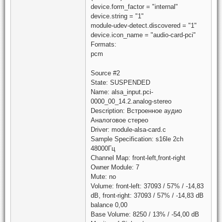
device.form_factor = "internal"
device.string = "1"
module-udev-detect.discovered = "1"
device.icon_name = "audio-card-pci"
Formats:
pcm
Source #2
State: SUSPENDED
Name: alsa_input.pci-
0000_00_14.2.analog-stereo
Description: Встроенное аудио
Аналоговое стерео
Driver: module-alsa-card.c
Sample Specification: s16le 2ch
48000Гц
Channel Map: front-left,front-right
Owner Module: 7
Mute: no
Volume: front-left: 37093 / 57% / -14,83
dB, front-right: 37093 / 57% / -14,83 dB
balance 0,00
Base Volume: 8250 / 13% / -54,00 dB