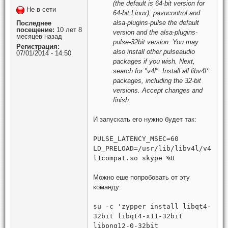
(the default is 64-bit version for
Не в сети
64-bit Linux), pavucontrol and
alsa-plugins-pulse the default
Последнее
посещение:
10 лет 8
version and the alsa-plugins-
месяцев назад
pulse-32bit version. You may
Регистрация:
also install other pulseaudio
07/01/2014 - 14:50
packages if you wish. Next,
search for "v4l". Install all libv4l*
packages, including the 32-bit
versions. Accept changes and
finish.
И запускать его нужно будет так:
PULSE_LATENCY_MSEC=60
LD_PRELOAD=/usr/lib/libv4l/v4
l1compat.so skype %U
Можно еше попробовать от эту
команду:
su -c 'zypper install libqt4-
32bit libqt4-x11-32bit
libpng12-0-32bit