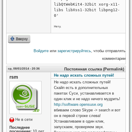
libQtWebKit4-32bit xorg-x11-
libs libXss1-32bit libpng12-
0'
Нету.
Вверху
Войдите
или
зарегистрируйтесь
, чтобы отправлять
комментарии
ср, 08/01/2014 - 20:36
Постоянная ссылка (Permalink)
Не надо искать сложных путей!
rsm
Не надо искать сложных путей!
Скайп есть в дополнительных
пакетах Суси, устанавливается в
один клик и не надо ничего мудрить!
http://software.opensuse.org
вбиваем слово Skype -> search и вот
он в первой строке слева!
Не в сети
Устанавливаем в один клик,
запускаем, проверяем звук.
Последнее
посещение:
10 лет