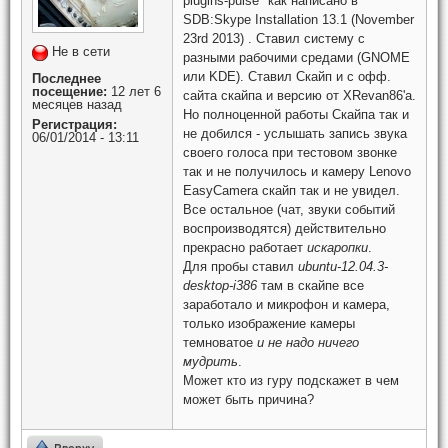
plugins-pulse" как написано в
SDB:Skype Installation 13.1 (November
23rd 2013) . Ставил систему с
Не в сети
разными рабочими средами (GNOME
или KDE). Ставил Скайп и с офф.
Последнее
посещение:
12 лет 6
сайта скайпа и версию от XRevan86'а.
месяцев назад
Но полноценной работы Скайпа так и
Регистрация:
не добился - услышать запись звука
06/01/2014 - 13:11
своего голоса при тестовом звонке
так и не получилось и камеру Lenovo
EasyCamera скайп так и не увидел.
Все остальное (чат, звуки событий
воспроизводятся) действительно
прекрасно работает
искаропки
.
Для пробы ставил
ubuntu-12.04.3-
desktop-i386
там в скайпе все
заработало и микрофон и камера,
только изображение камеры
темноватое
и не надо ничего
мудрить
.
Может кто из гуру подскажет в чем
может быть причина?