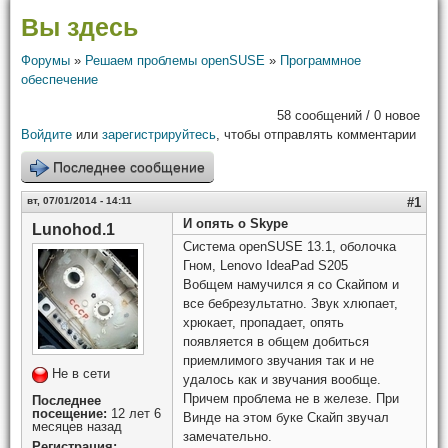
Вы здесь
Форумы
»
Решаем проблемы openSUSE
»
Программное
обеспечение
58 сообщений / 0 новое
Войдите
или
зарегистрируйтесь
, чтобы отправлять комментарии
Последнее сообщение
вт, 07/01/2014 - 14:11
#1
И опять о Skype
Lunohod.1
Система openSUSE 13.1, оболочка
Гном, Lenovo IdeaPad S205
Вобщем намучился я со Скайпом и
все бебрезультатно. Звук хлюпает,
хрюкает, пропадает, опять
появляется в общем добиться
приемлимого звучания так и не
Не в сети
удалось как и звучания вообще.
Причем проблема не в железе. При
Последнее
посещение:
12 лет 6
Винде на этом буке Скайп звучал
месяцев назад
замечательно.
Регистрация: