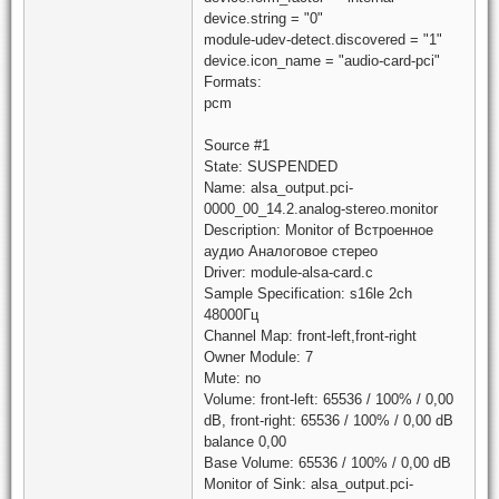
device.string = "0"
module-udev-detect.discovered = "1"
device.icon_name = "audio-card-pci"
Formats:
pcm
Source #1
State: SUSPENDED
Name: alsa_output.pci-
0000_00_14.2.analog-stereo.monitor
Description: Monitor of Встроенное
аудио Аналоговое стерео
Driver: module-alsa-card.c
Sample Specification: s16le 2ch
48000Гц
Channel Map: front-left,front-right
Owner Module: 7
Mute: no
Volume: front-left: 65536 / 100% / 0,00
dB, front-right: 65536 / 100% / 0,00 dB
balance 0,00
Base Volume: 65536 / 100% / 0,00 dB
Monitor of Sink: alsa_output.pci-