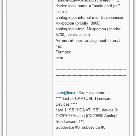
module-udev-detect.discovered = "1"
device.icon_name = "audio-card-pci"
Порты:
analog-input-internal-mic: Встроенный
микрофон (priority: 8900)
analog-input-mic: Микрофон (priority:
8700, not available)
Активный порт: analog-input-internal-
mic
Formats:
pcm
----------------------------------------------------------
----------------------------------------------------------
---------------------
user@linux
-z3oz:~> arecord -l
**** List of CAPTURE Hardware
Devices ****
card 1: SB [HDA ATI SB], device 0:
CX20590 Analog [CX20590 Analog]
Subdevices: 1/1
Subdevice #0: subdevice #0