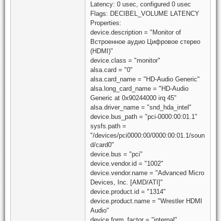
Latency: 0 usec, configured 0 usec
Flags: DECIBEL_VOLUME LATENCY
Properties:
device.description = "Monitor of
Встроенное аудио Цифровое стерео
(HDMI)"
device.class = "monitor"
alsa.card = "0"
alsa.card_name = "HD-Audio Generic"
alsa.long_card_name = "HD-Audio
Generic at 0x90244000 irq 45"
alsa.driver_name = "snd_hda_intel"
device.bus_path = "pci-0000:00:01.1"
sysfs.path =
"/devices/pci0000:00/0000:00:01.1/soun
d/card0"
device.bus = "pci"
device.vendor.id = "1002"
device.vendor.name = "Advanced Micro
Devices, Inc. [AMD/ATI]"
device.product.id = "1314"
device.product.name = "Wrestler HDMI
Audio"
device.form_factor = "internal"