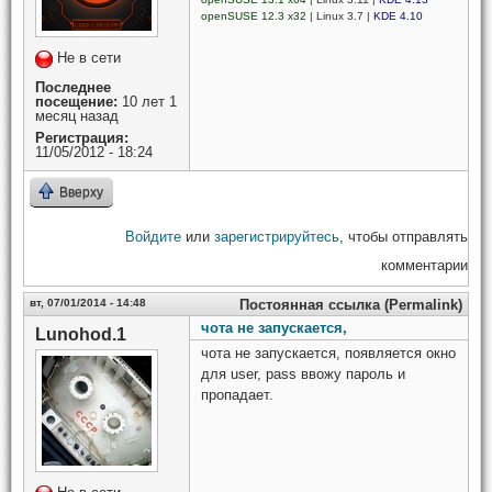
openSUSE 12.3 x32
| Linux 3.7 |
KDE 4.10
Не в сети
Последнее
посещение:
10 лет 1
месяц назад
Регистрация:
11/05/2012 - 18:24
Вверху
Войдите
или
зарегистрируйтесь
, чтобы отправлять
комментарии
вт, 07/01/2014 - 14:48
Постоянная ссылка (Permalink)
чота не запускается,
Lunohod.1
чота не запускается, появляется окно
для user, pass ввожу пароль и
пропадает.