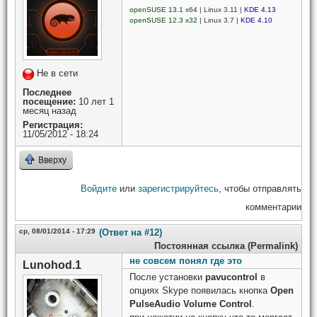
openSUSE 13.1 x64
| Linux 3.11 |
KDE 4.13
openSUSE 12.3 x32
| Linux 3.7 |
KDE 4.10
Не в сети
Последнее
посещение:
10 лет 1
месяц назад
Регистрация:
11/05/2012 - 18:24
Вверху
Войдите
или
зарегистрируйтесь
, чтобы отправлять
комментарии
ср, 08/01/2014 - 17:29
(Ответ на #12)
Постоянная ссылка (Permalink)
не совсем понял где это
Lunohod.1
После установки
pavucontrol
в
опциях Skype появилась кнопка
Open
PulseAudio Volume Control
.