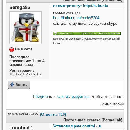
посмотрите тут http://kubuntu
Serega86
посмотрите тут
http://kubuntu.ru/node/5204
сам долго мучился со звуком skype
Все глюки Windows исправляются установкой
Linux!
Не в сети
Последнее
посещение:
1 год 4
месяца назад
Регистрация:
16/05/2012 - 09:18
Вверху
Войдите
или
зарегистрируйтесь
, чтобы отправлять
комментарии
вт, 07/01/2014 - 23:27
(Ответ на #10)
Постоянная ссылка (Permalink)
Установил pavucontrol - в
Lunohod.1