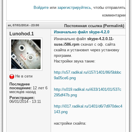
Войдите
или
зарегистрируйтесь
, чтобы отправлять
комментарии
вт, 07/01/2014 - 23:00
Постоянная ссылка (Permalink)
Изначально файл skype-4.2.0
Lunohod.1
Изначально файл
skype-4.2.0.11-
suse.i586.rpm
скачал с оф. сайта
скайпа и установил через установку
программ.
Настройки звука такие:
http://s57.radikal.ru/i157/1401/86/5bbbc
Не в сети
9a05ce6.png
Последнее
посещение:
12 лет 6
http://s019.radikal.ru/i633/1401/01/537c
месяцев назад
295df47b.png
Регистрация:
06/01/2014 - 13:11
http://i017.radikal.ru/1401/d6/7d970dec4
143.png
настройки скайпа: