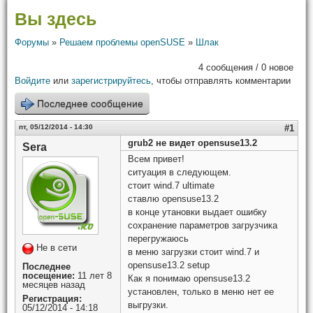
Вы здесь
Форумы
»
Решаем проблемы openSUSE
»
Шлак
4 сообщения / 0 новое
Войдите
или
зарегистрируйтесь
, чтобы отправлять комментарии
Последнее сообщение
пт, 05/12/2014 - 14:30
#1
grub2 не видет opensuse13.2
Sera
Всем привет!
ситуация в следующем.
стоит wind.7 ultimate
ставлю opensuse13.2
в конце утановки выдает ошибку
сохранение параметров загрузчика
перегружаюсь
Не в сети
в меню загрузки стоит wind.7 и
opensuse13.2 setup
Последнее
посещение:
11 лет 8
Как я понимаю opensuse13.2
месяцев назад
установлен, только в меню нет ее
Регистрация:
выгрузки.
05/12/2014 - 14:18