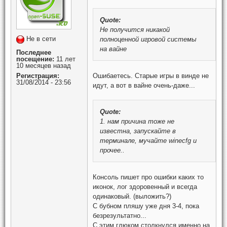
Quote:
Не получится никакой
Не в сети
полноценной игровой системы
на вайне
Последнее
посещение:
11 лет
10 месяцев назад
Регистрация:
Ошибаетесь. Старые игры в винде не
31/08/2014 - 23:56
идут, а вот в вайне очень-даже...
Quote:
1. нам причина тоже не
известна, запускайте в
терминале, мучайте winecfg и
прочее..
Консоль пишет про ошибки каких то
иконок, лог здоровенный и всегда
одинаковый. (выложить?)
С бубном пляшу уже дня 3-4, пока
безрезультатно...
С этим глюком столкнулся именно на