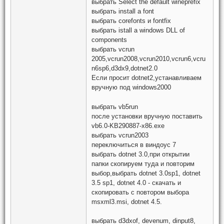
выбрать Select the default wineprefix
выбрать install a font
выбрать corefonts и fontfix
выбрать istall a windows DLL of
components
выбрать vcrun
2005,vcrun2008,vcrun2010,vcrun6,vcru
n6sp6,d3dx9,dotnet2.0
Если просит dotnet2,устанавливаем
вручную под windows2000
выбрать vb5run
после установки вручную поставить
vb6.0-KB290887-x86.exe
выбрать vcrun2003
переключиться в виндоус 7
выбрать dotnet 3.0,при открытии
папки скопируем туда и повторим
выбор,выбрать dotnet 3.0sp1, dotnet
3.5 sp1, dotnet 4.0 - скачать и
скопировать с повтором выбора
msxml3.msi, dotnet 4.5.
выбрать d3dxof, devenum, dinput8,