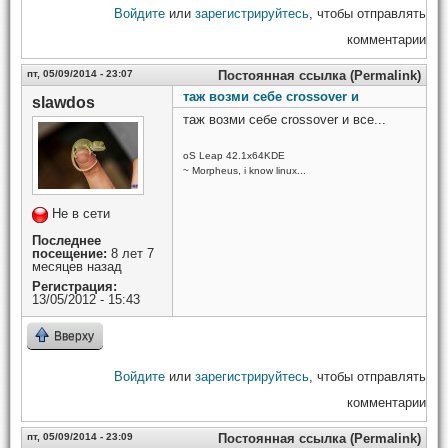
Войдите
или
зарегистрируйтесь
, чтобы отправлять
комментарии
пт, 05/09/2014 - 23:07
Постоянная ссылка (Permalink)
таж возми себе crossover и
slawdos
таж возми себе crossover и все...
oS Leap 42.1x64KDE
~ Morpheus, i know linux...
Не в сети
Последнее
посещение:
8 лет 7
месяцев назад
Регистрация:
13/05/2012 - 15:43
Вверху
Войдите
или
зарегистрируйтесь
, чтобы отправлять
комментарии
пт, 05/09/2014 - 23:09
Постоянная ссылка (Permalink)