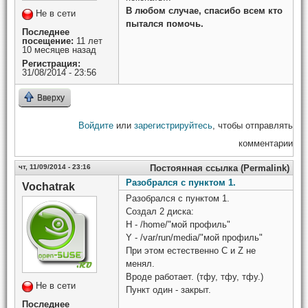
В любом случае, спасибо всем кто
Не в сети
пытался помочь.
Последнее
посещение:
11 лет
10 месяцев назад
Регистрация:
31/08/2014 - 23:56
Вверху
Войдите
или
зарегистрируйтесь
, чтобы отправлять
комментарии
чт, 11/09/2014 - 23:16
Постоянная ссылка (Permalink)
Разобрался с пунктом 1.
Vochatrak
Разобрался с пунктом 1.
Создал 2 диска:
H - /home/"мой профиль"
Y - /var/run/media/"мой профиль"
При этом естественно C и Z не
менял.
Вроде работает. (тфу, тфу, тфу.)
Не в сети
Пункт один - закрыт.
Последнее