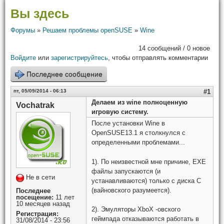
Вы здесь
Форумы
»
Решаем проблемы openSUSE
»
Wine
14 сообщений / 0 новое
Войдите
или
зарегистрируйтесь
, чтобы отправлять комментарии
Последнее сообщение
пт, 05/09/2014 - 06:13
#1
Делаем из wine полноценную
Vochatrak
игровую систему.
После установки Wine в
OpenSUSE13.1 я столкнулся с
определенными проблемами...
1). По неизвестной мне причине, EXE
файлы запускаются (и
Не в сети
устанавливаются) только с диска C
(вайновского разумеется).
Последнее
посещение:
11 лет
10 месяцев назад
2). Эмуляторы XboX -овского
Регистрация:
геймпада отказываются работать в
31/08/2014 - 23:56