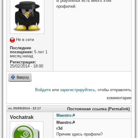
В playonlinux есть много этих
профилей.
Не в сети
Последнее
посещение:
5 лет 1
месяц назад
Регистрация:
25/02/2014 - 18:00
Вверху
Войдите
или
зарегистрируйтесь
, чтобы отправлять
комментарии
пт, 05/09/2014 - 22:17
Постоянная ссылка (Permalink)
Maestro☭
Vochatrak
Maestro☭
r3d
Причем здесь профили?