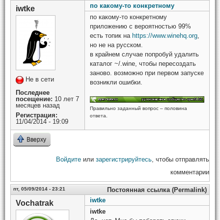
по какому-то конкретному
iwtke
по какому-то конкретному
приложению с вероятностью 99%
есть топик на
https://www.winehq.org
,
но не на русском.
в крайнем случае попробуй удалить
каталог ~/.wine, чтобы пересоздать
заново. возможно при первом запуске
Не в сети
возникли ошибки.
Последнее
посещение:
10 лет 7
месяцев назад
Правильно заданный вопрос – половина
Регистрация:
ответа.
11/04/2014 - 19:09
Вверху
Войдите
или
зарегистрируйтесь
, чтобы отправлять
комментарии
пт, 05/09/2014 - 23:21
Постоянная ссылка (Permalink)
iwtke
Vochatrak
iwtke