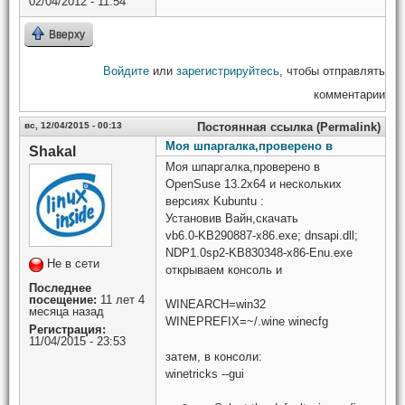
02/04/2012 - 11:54
Вверху
Войдите
или
зарегистрируйтесь
, чтобы отправлять
комментарии
вс, 12/04/2015 - 00:13
Постоянная ссылка (Permalink)
Моя шпаргалка,проверено в
Shakal
Моя шпаргалка,проверено в
OpenSuse 13.2x64 и нескольких
версиях Kubuntu :
Установив Вайн,скачать
vb6.0-KB290887-x86.exe; dnsapi.dll;
NDP1.0sp2-KB830348-x86-Enu.exe
Не в сети
открываем консоль и
Последнее
посещение:
11 лет 4
WINEARCH=win32
месяца назад
WINEPREFIX=~/.wine winecfg
Регистрация:
11/04/2015 - 23:53
затем, в консоли:
winetricks --gui