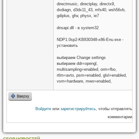
directmusic, directplay, directx9,
dxdiagn, d3dx11_43, mfs40, wsh56vb,
gdiplus, gfw, physx, ie7
dnsapi.dll - в system32
NDP1.0sp2-KB830348-x86-Enu.exe -
установить
выбираем Change settings
выбираем ddr=opengl,
multisampling=enabled, orm=fbo,
rtlm=avto, psm=enabled, glsl=enabled,
vsm=hardware, mwo=enabled,
Вверху
Войдите
или
зарегистрируйтесь
, чтобы отправлять
комментарии