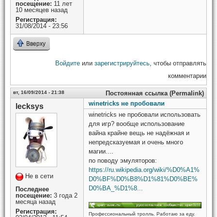
посещение:
11 лет
10 месяцев назад
Регистрация:
31/08/2014 - 23:56
Вверху
Войдите
или
зарегистрируйтесь
, чтобы отправлять
комментарии
вт, 16/09/2014 - 21:38
Постоянная ссылка (Permalink)
winetricks не пробовали
lecksys
winetricks не пробовали использовать
для игр? вообще использование
вайна крайне вещь не надёжная и
непредсказуемая и очень много
магии....
по поводу эмуляторов:
https://ru.wikipedia.org/wiki/%D0%A1%
Не в сети
D0%BF%D0%B8%D1%81%D0%BE%
D0%BA_%D1%8...
Последнее
посещение:
3 года 2
месяца назад
Регистрация:
Профессиональный тролль. Работаю за еду.