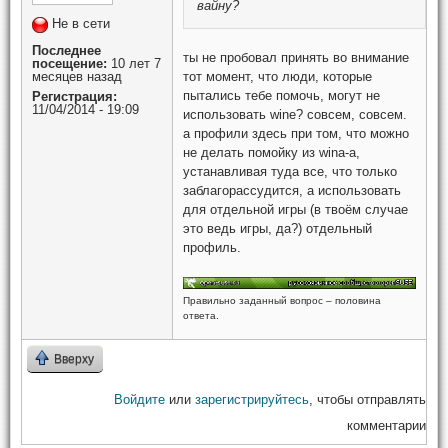
вайну?
Не в сети
Последнее
ты не пробовал принять во внимание
посещение:
10 лет 7
месяцев назад
тот момент, что люди, которые
пытались тебе помочь, могут не
Регистрация:
11/04/2014 - 19:09
использовать wine? совсем, совсем.
а профили здесь при том, что можно
не делать помойку из wina-а,
устанавливая туда все, что только
заблагорассудится, а использовать
для отдельной игры (в твоём случае
это ведь игры, да?) отдельный
профиль.
Правильно заданный вопрос – половина
ответа.
Вверху
Войдите
или
зарегистрируйтесь
, чтобы отправлять
комментарии