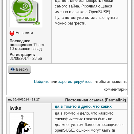
Да, нет. Мне бы побороть глюки
самого вайна. (проявляющиеся
именно в связке с OpenSUSE).
Ну, а потом уже остальные пункты
можно разгрести.
Не в сети
Последнее
посещение:
11 лет
10 месяцев назад
Регистрация:
31/08/2014 - 23:56
Вверху
Войдите
или
зарегистрируйтесь
, чтобы отправлять
комментарии
пт, 05/09/2014 - 23:27
Постоянная ссылка (Permalink)
да в том-то и дело, что каких
iwtke
да в том-то и дело, что каких-то
специфических глюков быть не
должно, уж тем более относящихся к
openSUSE. ошибки могут быть (в