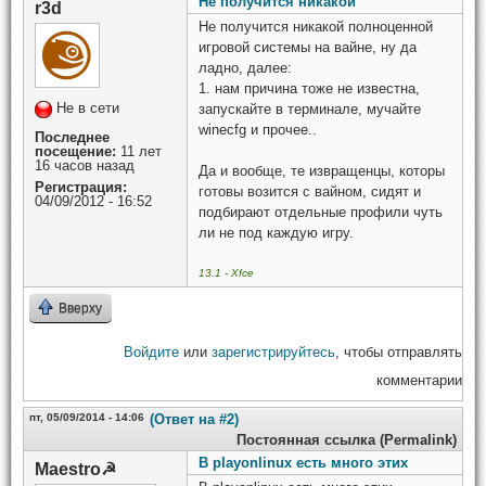
Не получится никакой
r3d
Не получится никакой полноценной
игровой системы на вайне, ну да
ладно, далее:
1. нам причина тоже не известна,
Не в сети
запускайте в терминале, мучайте
winecfg и прочее..
Последнее
посещение:
11 лет
16 часов назад
Да и вообще, те извращенцы, которы
Регистрация:
готовы возится с вайном, сидят и
04/09/2012 - 16:52
подбирают отдельные профили чуть
ли не под каждую игру.
13.1 - Xfce
Вверху
Войдите
или
зарегистрируйтесь
, чтобы отправлять
комментарии
пт, 05/09/2014 - 14:06
(Ответ на #2)
Постоянная ссылка (Permalink)
В playonlinux есть много этих
Maestro☭