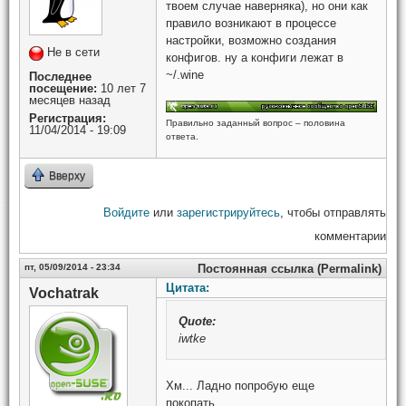
твоем случае наверняка), но они как
правило возникают в процессе
настройки, возможно создания
Не в сети
конфигов. ну а конфиги лежат в
~/.wine
Последнее
посещение:
10 лет 7
месяцев назад
Регистрация:
Правильно заданный вопрос – половина
11/04/2014 - 19:09
ответа.
Вверху
Войдите
или
зарегистрируйтесь
, чтобы отправлять
комментарии
пт, 05/09/2014 - 23:34
Постоянная ссылка (Permalink)
Цитата:
Vochatrak
Quote:
iwtke
Хм... Ладно попробую еще
покопать...