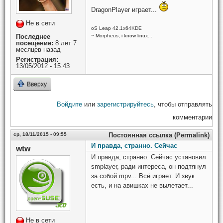
DragonPlayer играет...
Не в сети
oS Leap 42.1x64KDE
~ Morpheus, i know linux...
Последнее
посещение:
8 лет 7
месяцев назад
Регистрация:
13/05/2012 - 15:43
Вверху
Войдите
или
зарегистрируйтесь
, чтобы отправлять
комментарии
ср, 18/11/2015 - 09:55
Постоянная ссылка (Permalink)
И правда, странно. Сейчас
wtw
И правда, странно. Сейчас установил
smplayer, ради интереса, он подтянул
за собой mpv... Всё играет. И звук
есть, и на авишках не вылетает...
Не в сети