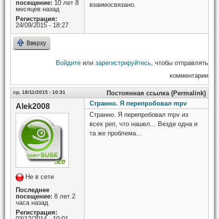
посещение:
10 лет 8
взаимосвязано.
месяцев назад
Регистрация:
24/09/2015 - 18:27
Вверху
Войдите
или
зарегистрируйтесь
, чтобы отправлять
комментарии
ср, 18/11/2015 - 10:31
Постоянная ссылка (Permalink)
Странно. Я перепробовал mpv
Alek2008
Странно. Я перепробовал mpv из
всех реп, что нашел... Везде одна и
та же проблема...
Не в сети
Последнее
посещение:
8 лет 2
часа назад
Регистрация:
03/12/2014 - 10:01