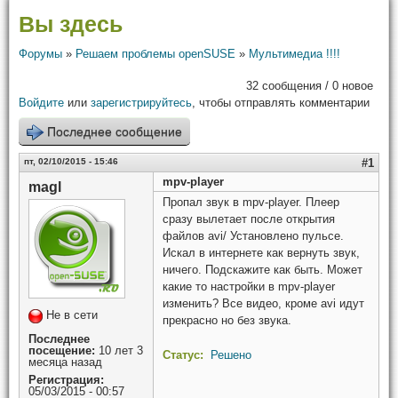
Вы здесь
Форумы
»
Решаем проблемы openSUSE
»
Мультимедиа !!!!
32 сообщения / 0 новое
Войдите
или
зарегистрируйтесь
, чтобы отправлять комментарии
Последнее сообщение
пт, 02/10/2015 - 15:46
#1
mpv-player
magl
Пропал звук в mpv-player. Плеер
сразу вылетает после открытия
файлов avi/ Установлено пульсе.
Искал в интернете как вернуть звук,
ничего. Подскажите как быть. Может
какие то настройки в mpv-player
изменить? Все видео, кроме avi идут
Не в сети
прекрасно но без звука.
Последнее
посещение:
10 лет 3
Статус:
Решено
месяца назад
Регистрация:
05/03/2015 - 00:57