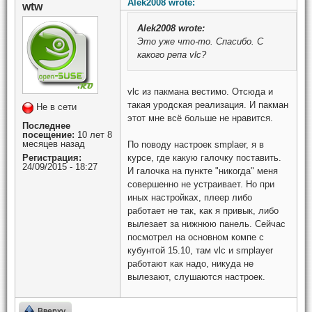
Alek2008 wrote:
wtw
Alek2008
wrote:
Это уже что-то. Спасибо. С
какого репа vlc?
vlc из пакмана вестимо. Отсюда и
такая уродская реализация. И пакман
Не в сети
этот мне всё больше не нравится.
Последнее
посещение:
10 лет 8
месяцев назад
По поводу настроек smplaer, я в
Регистрация:
курсе, где какую галочку поставить.
24/09/2015 - 18:27
И галочка на пункте "никогда" меня
совершенно не устраивает. Но при
иных настройках, плеер либо
работает не так, как я привык, либо
вылезает за нижнюю панель. Сейчас
посмотрел на основном компе с
кубунтой 15.10, там vlc и smplayer
работают как надо, никуда не
вылезают, слушаются настроек.
Вверху