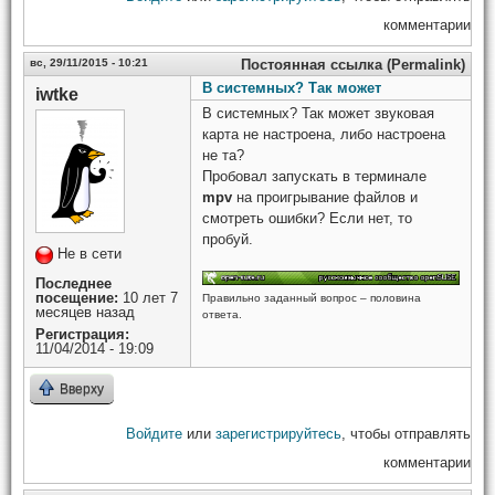
комментарии
вс, 29/11/2015 - 10:21
Постоянная ссылка (Permalink)
В системных? Так может
iwtke
В системных? Так может звуковая
карта не настроена, либо настроена
не та?
Пробовал запускать в терминале
mpv
на проигрывание файлов и
смотреть ошибки? Если нет, то
пробуй.
Не в сети
Последнее
посещение:
10 лет 7
Правильно заданный вопрос – половина
месяцев назад
ответа.
Регистрация:
11/04/2014 - 19:09
Вверху
Войдите
или
зарегистрируйтесь
, чтобы отправлять
комментарии