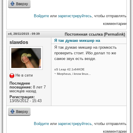
Вверху
Войдите
или
зарегистрируйтесь
, чтобы отправлять
комментарии
сб, 28/11/2015 - 09:39
Постоянная ссылка (Permalink)
Я так думаю микшер на
slawdos
Я так думаю микшер на громкость
проверить стоит. Ибо делал то же
самое звук есть везде.
oS Leap 42.1x64KDE
~ Morpheus, i know linux...
Не в сети
Последнее
посещение:
8 лет 7
месяцев назад
Регистрация:
13/05/2012 - 15:43
Вверху
Войдите
или
зарегистрируйтесь
, чтобы отправлять
комментарии