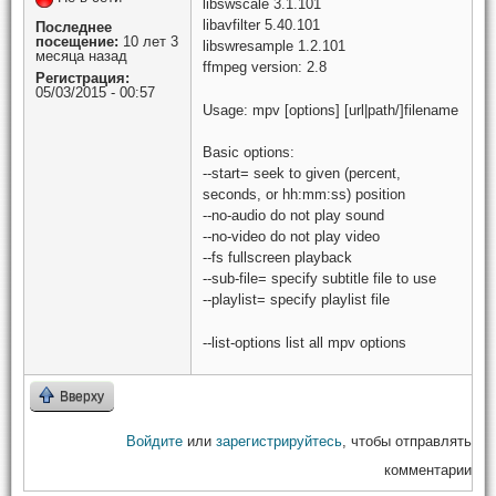
libswscale 3.1.101
libavfilter 5.40.101
Последнее
посещение:
10 лет 3
libswresample 1.2.101
месяца назад
ffmpeg version: 2.8
Регистрация:
05/03/2015 - 00:57
Usage: mpv [options] [url|path/]filename
Basic options:
--start=
seek to given (percent,
seconds, or hh:mm:ss) position
--no-audio do not play sound
--no-video do not play video
--fs fullscreen playback
--sub-file=
specify subtitle file to use
--playlist=
specify playlist file
--list-options list all mpv options
Вверху
Войдите
или
зарегистрируйтесь
, чтобы отправлять
комментарии