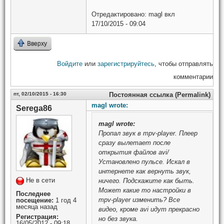
Отредактировано:
magl
вкл
17/10/2015 - 09:04
Вверху
Войдите
или
зарегистрируйтесь
, чтобы отправлять
комментарии
пт, 02/10/2015 - 16:30
Постоянная ссылка (Permalink)
magl wrote:
Serega86
magl
wrote:
Пропал звук в mpv-player. Плеер
сразу вылетает после
открытия файлов avi/
Установлено пульсе. Искал в
интернете как вернуть звук,
Не в сети
ничего. Подскажите как быть.
Может какие то настройки в
Последнее
mpv-player изменить? Все
посещение:
1 год 4
месяца назад
видео, кроме avi идут прекрасно
Регистрация:
но без звука.
16/05/2012 - 09:18