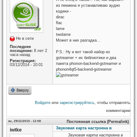
из пекмена я устанавливаю аудио
кодеки -
dirac
flac
lame
twolame
Не в сети
Может в них разгадка...
Последнее
посещение:
8 лет 2
P.S.: Ну и вот такой набор из
часа назад
gstreamer + их библиотеки и два
Регистрация:
пакета phonon-backend-gstreamer и
03/12/2014 - 10:01
phonon4qt5-backend-gstreamer
Вверху
Войдите
или
зарегистрируйтесь
, чтобы отправлять
комментарии
вс, 29/11/2015 - 12:08
Постоянная ссылка (Permalink)
Звуковая карта настроена в
iwtke
Звуковая карта настроена в