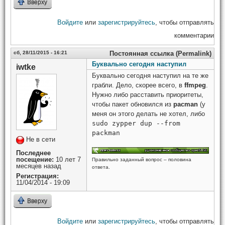
Вверху
Войдите
или
зарегистрируйтесь
, чтобы отправлять
комментарии
сб, 28/11/2015 - 16:21
Постоянная ссылка (Permalink)
Буквально сегодня наступил
iwtke
Буквально сегодня наступил на те же
грабли. Дело, скорее всего, в
ffmpeg
.
Нужно либо расставить приоритеты,
чтобы пакет обновился из
pacman
(у
меня он этого делать не хотел, либо
sudo zypper dup --from
packman
Не в сети
Последнее
посещение:
10 лет 7
Правильно заданный вопрос – половина
месяцев назад
ответа.
Регистрация:
11/04/2014 - 19:09
Вверху
Войдите
или
зарегистрируйтесь
, чтобы отправлять