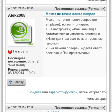
ср, 18/11/2015 - 12:55
Постоянная ссылка (Permalink)
Может не точно понял вопрос
Alek2008
Может не точно понял вопрос (по
smplayer), но вот что нарыл:
1. (в настройках) «Внешний вид /
Автоматически изменять размер» в
«Никогда» (там еще есть интересные
галочки);
2. (на панели плеера) Видео>Поверх
Не в сети
всех окон>При проигрывании.
Последнее
посещение:
8 лет 2
часа назад
Регистрация:
03/12/2014 - 10:01
Вверху
Войдите
или
зарегистрируйтесь
, чтобы отправлять
комментарии
ср, 18/11/2015 - 17:12
Постоянная ссылка (Permalink)