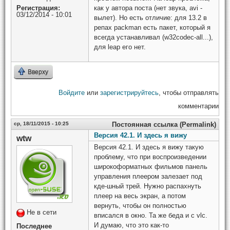
как у автора поста (нет звука, avi -
Регистрация:
03/12/2014 - 10:01
вылет). Но есть отличие: для 13.2 в
репах packman есть пакет, который я
всегда устанавливал (w32codec-all...),
для leap его нет.
Вверху
Войдите
или
зарегистрируйтесь
, чтобы отправлять
комментарии
ср, 18/11/2015 - 10:25
Постоянная ссылка (Permalink)
Версия 42.1. И здесь я вижу
wtw
Версия 42.1. И здесь я вижу такую
проблему, что при воспроизведении
широкоформатных фильмов панель
управления плеером залезает под
кде-шный трей. Нужно распахнуть
плеер на весь экран, а потом
вернуть, чтобы он полностью
Не в сети
вписался в окно. Та же беда и с vlc.
И думаю, что это как-то
Последнее