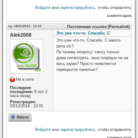
Войдите
или
зарегистрируйтесь
, чтобы отправлять
комментарии
ср, 18/11/2015 - 12:15
Постоянная ссылка (Permalink)
Это уже что-то. Спасибо. С
Alek2008
Это уже что-то. Спасибо. С какого
репа vlc?
По твоему вопросу: смогу только
дома посмотреть. окно smplayer не на
весь экран? Просто появляется
перекрытое панелью?
Не в сети
Последнее
посещение:
8 лет 2
часа назад
Регистрация:
03/12/2014 - 10:01
Вверху
Войдите
или
зарегистрируйтесь
, чтобы отправлять
комментарии