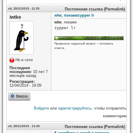
сб, 28/11/2015 - 11:35
Постоянная ссылка (Permalink)
wtw, покажиzypper lr
iwtke
wtw
, покажи
zypper lr
Правильно заданный вопрос – половина
ответа.
Не в сети
Последнее
посещение:
10 лет 7
месяцев назад
Регистрация:
11/04/2014 - 19:09
Вверху
Войдите
или
зарегистрируйтесь
, чтобы отправлять
комментарии
сб, 28/11/2015 - 13:40
Постоянная ссылка (Permalink)
К ноутбуку с сусей я вернусь