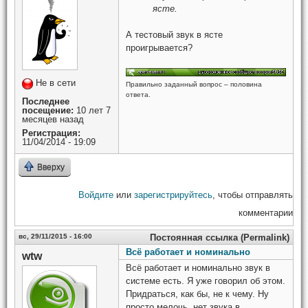
ясте.
А тестовый звук в ясте
проигрывается?
Не в сети
Правильно заданный вопрос – половина
ответа.
Последнее
посещение:
10 лет 7
месяцев назад
Регистрация:
11/04/2014 - 19:09
Вверху
Войдите
или
зарегистрируйтесь
, чтобы отправлять
комментарии
вс, 29/11/2015 - 16:00
Постоянная ссылка (Permalink)
Всё работает и номинально
wtw
Всё работает и номинально звук в
системе есть. Я уже говорил об этом.
Придраться, как бы, не к чему. Ну
просто мелочь, нет звука в