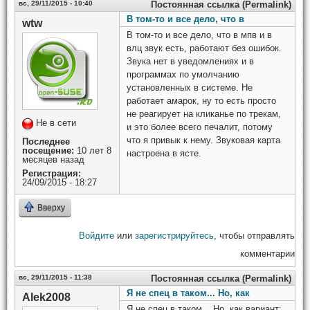
вс, 29/11/2015 - 10:40
Постоянная ссылка (Permalink)
В том-то и все дело, что в
wtw
В том-то и все дело, что в мпв и в
влц звук есть, работают без ошибок.
Звука нет в уведомлениях и в
программах по умолчанию
установленных в системе. Не
работает амарок, ну то есть просто
не реагирует на кликанье по трекам,
Не в сети
и это более всего печалит, потому
что я привык к нему. Звуковая карта
Последнее
посещение:
10 лет 8
настроена в ясте.
месяцев назад
Регистрация:
24/09/2015 - 18:27
Вверху
Войдите
или
зарегистрируйтесь
, чтобы отправлять
комментарии
вс, 29/11/2015 - 11:38
Постоянная ссылка (Permalink)
Я не спец в таком... Но, как
Alek2008
Я не спец в таком... Но, как вариант: