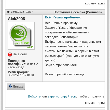
комментарии
ср, 18/11/2015 - 19:37
Постоянная ссылка (Permalink)
Всё. Решил проблему:
Alek2008
Всё. Решил проблему:
Зашел в Yast, в Управление
программным обеспечением -
закладка Репозитории.
Выбрал репо пакмана, и над списком
пакетов нажал "переключить
системные пакеты на версии в этом
Не в сети
репозитории" (хотя до этого так уже
делал).
Последнее
посещение:
8 лет 2
Звук в mpv появился.
часа назад
Регистрация:
Всем спрасибо за помощь
03/12/2014 - 10:01
Вверху
Войдите
или
зарегистрируйтесь
, чтобы отправлять
комментарии