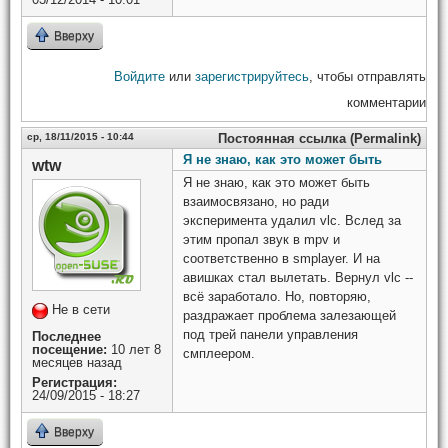
Вверху
Войдите
или
зарегистрируйтесь
, чтобы отправлять
комментарии
ср, 18/11/2015 - 10:44
Постоянная ссылка (Permalink)
Я не знаю, как это может быть
wtw
Я не знаю, как это может быть
взаимосвязано, но ради
эксперимента удалил vlc. Вслед за
этим пропал звук в mpv и
соответственно в smplayer. И на
авишках стал вылетать. Вернул vlc --
всё заработало. Но, повторяю,
Не в сети
раздражает проблема залезающей
под трей панели управления
Последнее
посещение:
10 лет 8
смплеером.
месяцев назад
Регистрация:
24/09/2015 - 18:27
Вверху