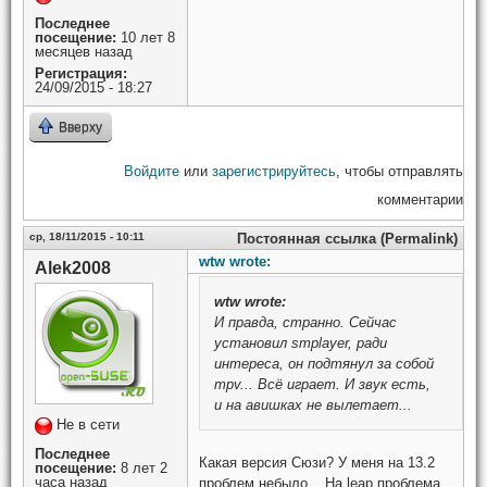
Последнее
посещение:
10 лет 8
месяцев назад
Регистрация:
24/09/2015 - 18:27
Вверху
Войдите
или
зарегистрируйтесь
, чтобы отправлять
комментарии
ср, 18/11/2015 - 10:11
Постоянная ссылка (Permalink)
wtw wrote:
Alek2008
wtw
wrote:
И правда, странно. Сейчас
установил smplayer, ради
интереса, он подтянул за собой
mpv... Всё играет. И звук есть,
и на авишках не вылетает...
Не в сети
Последнее
Какая версия Сюзи? У меня на 13.2
посещение:
8 лет 2
часа назад
проблем небыло... На leap проблема,