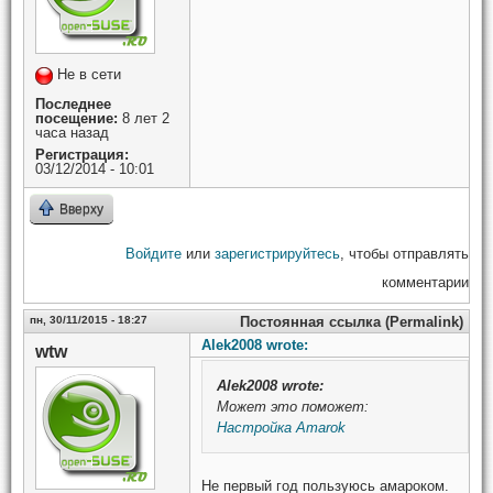
Не в сети
Последнее
посещение:
8 лет 2
часа назад
Регистрация:
03/12/2014 - 10:01
Вверху
Войдите
или
зарегистрируйтесь
, чтобы отправлять
комментарии
пн, 30/11/2015 - 18:27
Постоянная ссылка (Permalink)
Alek2008 wrote:
wtw
Alek2008
wrote:
Может это поможет:
Настройка Amarok
Не первый год пользуюсь амароком.