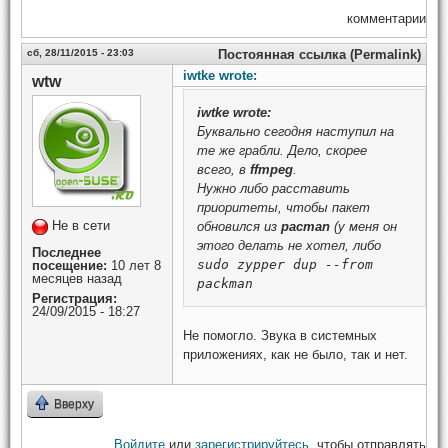
комментарии
сб, 28/11/2015 - 23:03
Постоянная ссылка (Permalink)
iwtke wrote:
wtw
iwtke
wrote:
Буквально сегодня наступил на
те же грабли. Дело, скорее
всего, в
ffmpeg
.
Нужно либо расставить
приоритеты, чтобы пакет
Не в сети
обновился из
pacman
(у меня он
этого делать не хотел, либо
Последнее
sudo zypper dup --from
посещение:
10 лет 8
месяцев назад
packman
Регистрация:
24/09/2015 - 18:27
Не помогло. Звука в системных
приложениях, как не было, так и нет.
Вверху
Войдите
или
зарегистрируйтесь
, чтобы отправлять