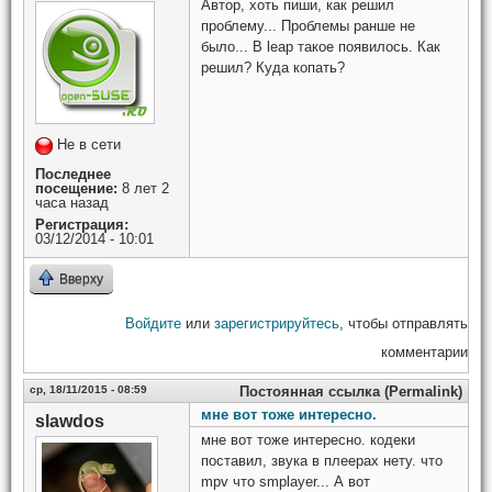
Автор, хоть пиши, как решил
проблему... Проблемы ранше не
было... В leap такое появилось. Как
решил? Куда копать?
Не в сети
Последнее
посещение:
8 лет 2
часа назад
Регистрация:
03/12/2014 - 10:01
Вверху
Войдите
или
зарегистрируйтесь
, чтобы отправлять
комментарии
ср, 18/11/2015 - 08:59
Постоянная ссылка (Permalink)
мне вот тоже интересно.
slawdos
мне вот тоже интересно. кодеки
поставил, звука в плеерах нету. что
mpv что smplayer... А вот