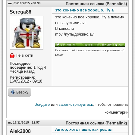
пн, 05/10/2015 - 08:34
Постоянная ссылка (Permalink)
это конечно все хорошо. Ну а
Serega86
это конечно все хорошо. Ну а почему
не запустили avi.
В консоли
mpv /путь/до/кино.avi
Все глюки Windows исправляются установкой
Не в сети
Linux!
Последнее
посещение:
1 год 4
месяца назад
Регистрация:
16/05/2012 - 09:18
Вверху
Войдите
или
зарегистрируйтесь
, чтобы отправлять
комментарии
вт, 17/11/2015 - 22:57
Постоянная ссылка (Permalink)
Автор, хоть пиши, как решил
Alek2008