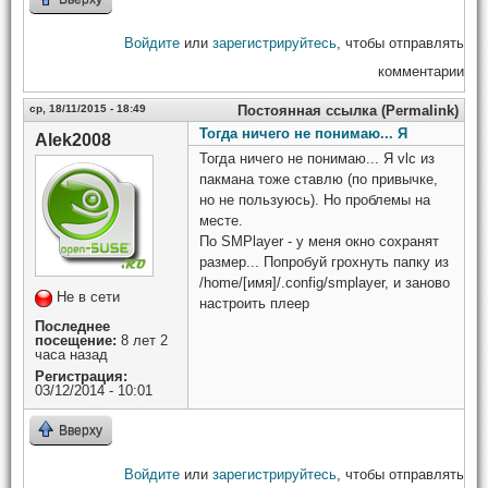
Войдите
или
зарегистрируйтесь
, чтобы отправлять
комментарии
ср, 18/11/2015 - 18:49
Постоянная ссылка (Permalink)
Тогда ничего не понимаю... Я
Alek2008
Тогда ничего не понимаю... Я vlc из
пакмана тоже ставлю (по привычке,
но не пользуюсь). Но проблемы на
месте.
По SMPlayer - у меня окно сохранят
размер... Попробуй грохнуть папку из
/home/[имя]/.config/smplayer, и заново
Не в сети
настроить плеер
Последнее
посещение:
8 лет 2
часа назад
Регистрация:
03/12/2014 - 10:01
Вверху
Войдите
или
зарегистрируйтесь
, чтобы отправлять