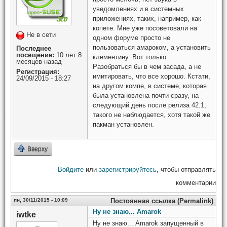
уведомлениях и в системных
приложениях, таких, например, как
копете. Мне уже посоветовали на
Не в сети
одном форуме просто не
пользоваться амароком, а установить
Последнее
посещение:
10 лет 8
клементину. Вот только...
месяцев назад
Разобраться бы в чем засада, а не
Регистрация:
имитировать, что все хорошо. Кстати,
24/09/2015 - 18:27
на другом компе, в системе, которая
была установлена почти сразу, на
следующий день после релиза 42.1,
такого не наблюдается, хотя такой же
пакман установлен.
Вверху
Войдите
или
зарегистрируйтесь
, чтобы отправлять
комментарии
пн, 30/11/2015 - 10:09
Постоянная ссылка (Permalink)
Ну не знаю... Amarok
iwtke
Ну не знаю... Amarok запущенный в