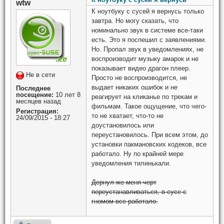
wtw
К ноутбуку с сусей я вернусь только
завтра. Но могу сказать, что
номинально звук в системе все-таки
есть. Это я поспешил с заявлениями.
Но. Пропал звук в уведомлениях, не
воспроизводит музыку амарок и не
показывает видео драгон плеер.
Не в сети
Просто не воспроизводится, не
выдает никаких ошибок и не
Последнее
посещение:
10 лет 8
реагирует на кликанье по трекам и
месяцев назад
фильмам. Такое ощущение, что чего-
Регистрация:
то не хватает, что-то не
24/09/2015 - 18:27
доустановилось или
переустановилось. При всем этом, до
установки пакмановских кодеков, все
работало. Ну по крайней мере
уведомления тилинькали.
Дернул же меня черт
переустанавливаться, в сусе с
гномом все работало.