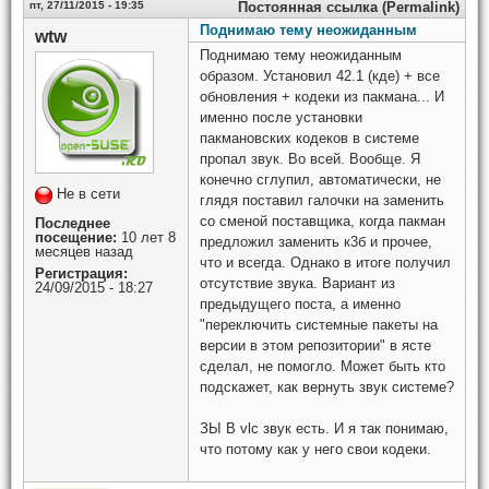
пт, 27/11/2015 - 19:35
Постоянная ссылка (Permalink)
Поднимаю тему неожиданным
wtw
Поднимаю тему неожиданным
образом. Установил 42.1 (кде) + все
обновления + кодеки из пакмана... И
именно после установки
пакмановских кодеков в системе
пропал звук. Во всей. Вообще. Я
конечно сглупил, автоматически, не
Не в сети
глядя поставил галочки на заменить
со сменой поставщика, когда пакман
Последнее
посещение:
10 лет 8
предложил заменить к3б и прочее,
месяцев назад
что и всегда. Однако в итоге получил
Регистрация:
отсутствие звука. Вариант из
24/09/2015 - 18:27
предыдущего поста, а именно
"переключить системные пакеты на
версии в этом репозитории" в ясте
сделал, не помогло. Может быть кто
подскажет, как вернуть звук системе?
ЗЫ В vlc звук есть. И я так понимаю,
что потому как у него свои кодеки.