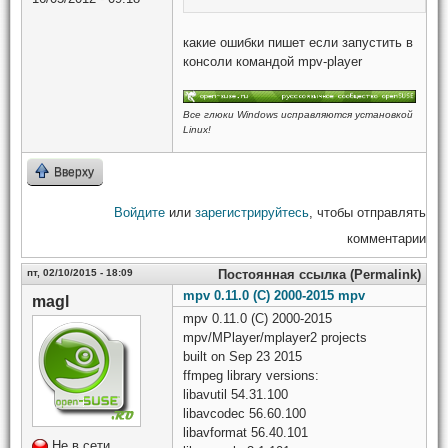
какие ошибки пишет если запустить в
консоли командой mpv-player
Все глюки Windows исправляются установкой
Linux!
Вверху
Войдите
или
зарегистрируйтесь
, чтобы отправлять
комментарии
пт, 02/10/2015 - 18:09
Постоянная ссылка (Permalink)
mpv 0.11.0 (C) 2000-2015 mpv
magl
mpv 0.11.0 (C) 2000-2015
mpv/MPlayer/mplayer2 projects
built on Sep 23 2015
ffmpeg library versions:
libavutil 54.31.100
libavcodec 56.60.100
libavformat 56.40.101
Не в сети