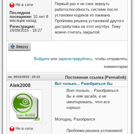
Первый раз я не смог вернуть
Не в сети
работоспособность системе после
Последнее
установки кодеков из пакмана.
посещение:
10 лет 8
месяцев назад
Проблема решена установкой другого
дистрибутива на этот ноутбук. Тему
Регистрация:
24/09/2015 - 18:27
можно считать закрытой.
Вверху
Войдите
или
зарегистрируйтесь
, чтобы отправлять
комментарии
пн, 30/11/2015 - 23:12
Постоянная ссылка (Permalink)
Вот только... Разобраться бы
Alek2008
Вот только... Разобраться
бы в чем засада, а не
имитировать, что все
хорошо
Молодец. Разобрался
Не в сети
Проблема решена установкой