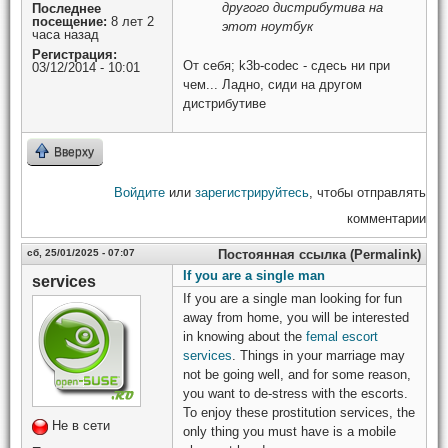
другого дистрибутива на
Последнее
посещение:
8 лет 2
этот ноутбук
часа назад
Регистрация:
От себя; k3b-codec - сдесь ни при
03/12/2014 - 10:01
чем... Ладно, сиди на другом
дистрибутиве
Вверху
Войдите
или
зарегистрируйтесь
, чтобы отправлять
комментарии
сб, 25/01/2025 - 07:07
Постоянная ссылка (Permalink)
If you are a single man
services
If you are a single man looking for fun
away from home, you will be interested
in knowing about the
femal escort
services
. Things in your marriage may
not be going well, and for some reason,
you want to de-stress with the escorts.
To enjoy these prostitution services, the
Не в сети
only thing you must have is a mobile