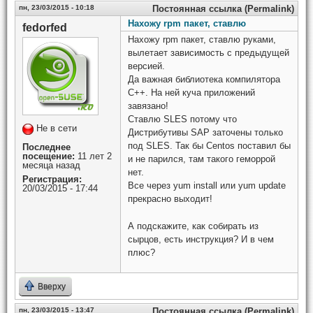
пн, 23/03/2015 - 10:18
Постоянная ссылка (Permalink)
Нахожу rpm пакет, ставлю
fedorfed
Нахожу rpm пакет, ставлю руками,
вылетает зависимость с предыдущей
версией.
Да важная библиотека компилятора
C++. На ней куча приложений
завязано!
Ставлю SLES потому что
Не в сети
Дистрибутивы SAP заточены только
под SLES. Так бы Centos поставил бы
Последнее
посещение:
11 лет 2
и не парился, там такого геморрой
месяца назад
нет.
Регистрация:
Все через yum install или yum update
20/03/2015 - 17:44
прекрасно выходит!
А подскажите, как собирать из
сырцов, есть инструкция? И в чем
плюс?
Вверху
пн, 23/03/2015 - 13:47
Постоянная ссылка (Permalink)