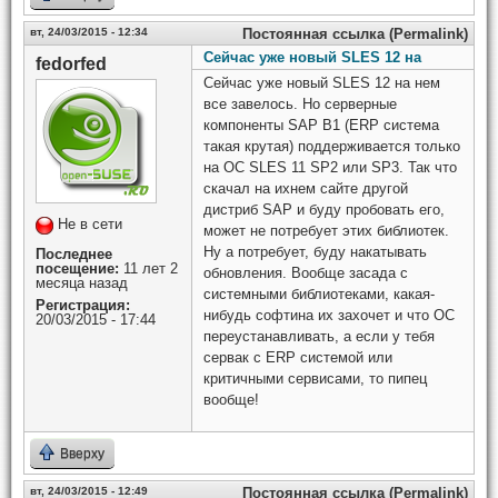
вт, 24/03/2015 - 12:34
Постоянная ссылка (Permalink)
Сейчас уже новый SLES 12 на
fedorfed
Сейчас уже новый SLES 12 на нем
все завелось. Но серверные
компоненты SAP B1 (ERP система
такая крутая) поддерживается только
на ОС SLES 11 SP2 или SP3. Так что
скачал на ихнем сайте другой
дистриб SAP и буду пробовать его,
Не в сети
может не потребует этих библиотек.
Ну а потребует, буду накатывать
Последнее
посещение:
11 лет 2
обновления. Вообще засада с
месяца назад
системными библиотеками, какая-
Регистрация:
нибудь софтина их захочет и что ОС
20/03/2015 - 17:44
переустанавливать, а если у тебя
сервак с ERP системой или
критичными сервисами, то пипец
вообще!
Вверху
вт, 24/03/2015 - 12:49
Постоянная ссылка (Permalink)