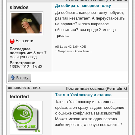
Да собирать наверное толку
slawdos
Да собирать наверное толку небудет,
раз так невзлетает. А переустановить
не вариант? и пока шареваре
обновиться? там вроде 2 месяца
триал...
Не в сети
oS Leap 42.1x64KDE
Последнее
~ Morpheus, i know linux...
посещение:
8 лет 7
месяцев назад
Регистрация:
13/05/2012 - 15:43
Вверху
пн, 23/03/2015 - 15:15
Постоянная ссылка (Permalink)
Так я в Yast захожу и ставлю
fedorfed
Так я в Yast захожу и ставлю на
update, а он сразу выдает сообщение
о ошибке конфликта зависимостей!
Может можно как-то одну версию
заблокировать, а новую поставить!?