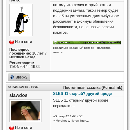
потому что релиз старый, хоть и
поддерживаемый. такой гемор будет
с любым устаревшим дистрибутивом.
рассылают максимум обновления
безопасности, но не новые версии
пакетов.
Не в сети
Правильно заданный вопрос – половина
Последнее
ответа.
посещение:
10 лет 7
месяцев назад
Регистрация:
11/04/2014 - 19:09
Вверху
вт, 24/03/2015 - 10:32
Постоянная ссылка (Permalink)
SLES 11 старый? другой вроде
slawdos
SLES 11 старый? другой вроде
нераздают...
oS Leap 42.1x64KDE
~ Morpheus, i know linux...
Не в сети