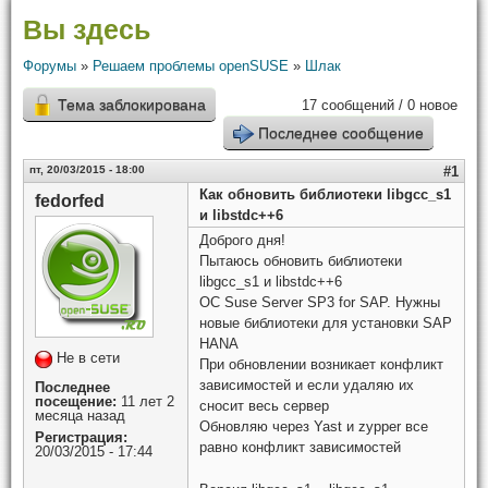
Вы здесь
Форумы
»
Решаем проблемы openSUSE
»
Шлак
Тема заблокирована
17 сообщений / 0 новое
Последнее сообщение
пт, 20/03/2015 - 18:00
#1
Как обновить библиотеки libgcc_s1
fedorfed
и libstdc++6
Доброго дня!
Пытаюсь обновить библиотеки
libgcc_s1 и libstdc++6
ОC Suse Server SP3 for SAP. Нужны
новые библиотеки для установки SAP
HANA
Не в сети
При обновлении возникает конфликт
зависимостей и если удаляю их
Последнее
посещение:
11 лет 2
сносит весь сервер
месяца назад
Обновляю через Yast и zypper все
Регистрация:
равно конфликт зависимостей
20/03/2015 - 17:44