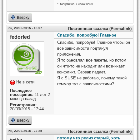
~ Morpheus, i know linux...
Вверху
пн, 23/03/2015 - 18:07
Постоянная ссылка (Permalink)
Спасибо, попробую! Главное
fedorfed
Спасибо, попробую! Главное чтобы он
все зависимости подтянул
приложения.
Я то обновлял все пакеты, но потом
он что-то не находит или возникает
конфликт. Сервак падает.
Я с SUSE не работаю, почему такой
Не в сети
геммор тут с зависимостями?
Последнее
посещение:
11 лет 2
месяца назад
Регистрация:
20/03/2015 - 17:44
Вверху
пн, 23/03/2015 - 22:25
Постоянная ссылка (Permalink)
потому что релиз старый, хоть
iwtke