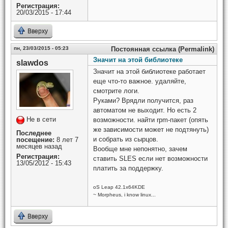
Регистрация:
20/03/2015 - 17:44
Вверху
пн, 23/03/2015 - 05:23
Постоянная ссылка (Permalink)
Значит на этой библиотеке
slawdos
Значит на этой библиотеке работает
еще что-то важное. удаляйте,
смотрите логи.
Руками? Врядли получится, раз
автоматом не выходит. Но есть 2
Не в сети
возможности. найти rpm-пакет (опять
же зависимости может не подтянуть)
Последнее
и собрать из сырцов.
посещение:
8 лет 7
месяцев назад
Вообще мне непонятно, зачем
Регистрация:
ставить SLES если нет возможности
13/05/2012 - 15:43
платить за поддержку.
oS Leap 42.1x64KDE
~ Morpheus, i know linux...
Вверху