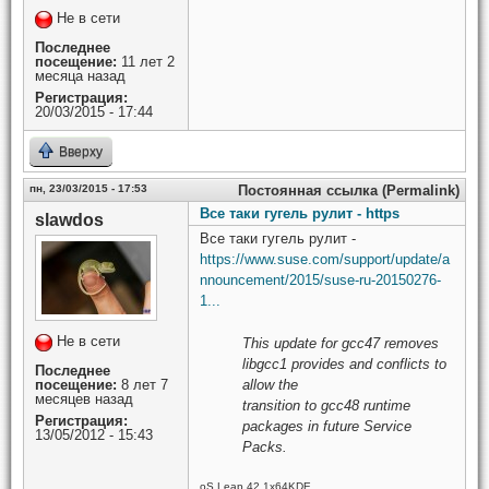
Не в сети
Последнее
посещение:
11 лет 2
месяца назад
Регистрация:
20/03/2015 - 17:44
Вверху
пн, 23/03/2015 - 17:53
Постоянная ссылка (Permalink)
Все таки гугель рулит - https
slawdos
Все таки гугель рулит -
https://www.suse.com/support/update/a
nnouncement/2015/suse-ru-20150276-
1...
Не в сети
This update for gcc47 removes
libgcc1 provides and conflicts to
Последнее
allow the
посещение:
8 лет 7
месяцев назад
transition to gcc48 runtime
Регистрация:
packages in future Service
13/05/2012 - 15:43
Packs.
oS Leap 42.1x64KDE