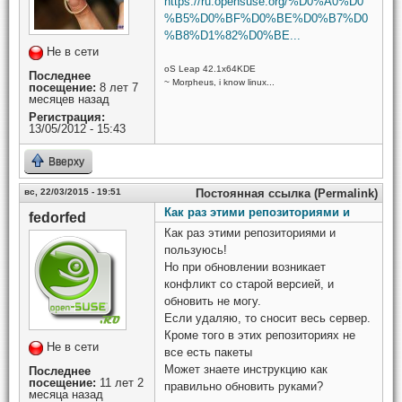
https://ru.opensuse.org/%D0%A0%D0
%B5%D0%BF%D0%BE%D0%B7%D0
%B8%D1%82%D0%BE...
Не в сети
oS Leap 42.1x64KDE
Последнее
~ Morpheus, i know linux...
посещение:
8 лет 7
месяцев назад
Регистрация:
13/05/2012 - 15:43
Вверху
вс, 22/03/2015 - 19:51
Постоянная ссылка (Permalink)
Как раз этими репозиториями и
fedorfed
Как раз этими репозиториями и
пользуюсь!
Но при обновлении возникает
конфликт со старой версией, и
обновить не могу.
Если удаляю, то сносит весь сервер.
Кроме того в этих репозиториях не
Не в сети
все есть пакеты
Может знаете инструкцию как
Последнее
посещение:
11 лет 2
правильно обновить руками?
месяца назад