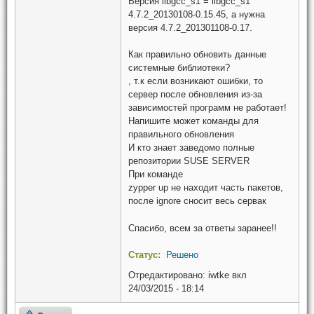
Версия libgcc_s1 = libgcc_s1
4.7.2_20130108-0.15.45, а нужна
версия 4.7.2_201301108-0.17.
Как правильно обновить данные
системные библиотеки?
, т.к если возникают ошибки, то
сервер после обновления из-за
зависимостей программ не работает!
Напишите может команды для
правильного обновления
И кто знает заведомо полные
репозитории SUSE SERVER
При команде
zypper up не находит часть пакетов,
после ignore сносит весь сервак
Спасибо, всем за ответы заранее!!
Статус:
Решено
Отредактировано:
iwtke
вкл
24/03/2015 - 18:14