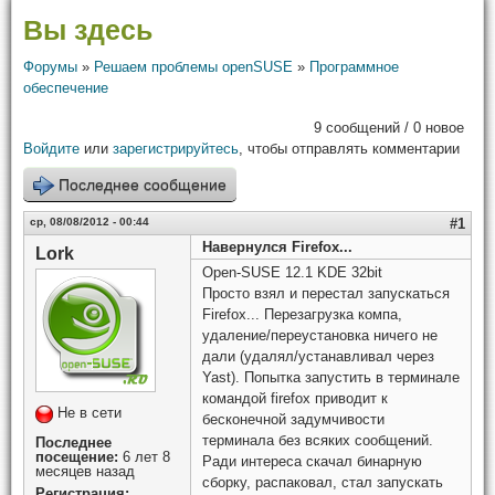
Вы здесь
Форумы
»
Решаем проблемы openSUSE
»
Программное
обеспечение
9 сообщений / 0 новое
Войдите
или
зарегистрируйтесь
, чтобы отправлять комментарии
Последнее сообщение
ср, 08/08/2012 - 00:44
#1
Навернулся Firefox...
Lork
Open-SUSE 12.1 KDE 32bit
Просто взял и перестал запускаться
Firefox... Перезагрузка компа,
удаление/переустановка ничего не
дали (удалял/устанавливал через
Yast). Попытка запустить в терминале
командой firefox приводит к
Не в сети
бесконечной задумчивости
терминала без всяких сообщений.
Последнее
посещение:
6 лет 8
Ради интереса скачал бинарную
месяцев назад
сборку, распаковал, стал запускать
Регистрация: