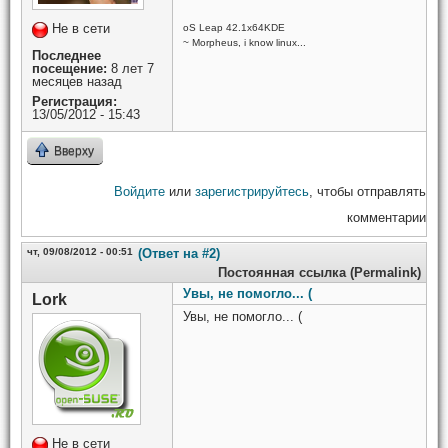
Не в сети
oS Leap 42.1x64KDE
~ Morpheus, i know linux...
Последнее
посещение:
8 лет 7
месяцев назад
Регистрация:
13/05/2012 - 15:43
Вверху
Войдите
или
зарегистрируйтесь
, чтобы отправлять
комментарии
чт, 09/08/2012 - 00:51
(Ответ на #2)
Постоянная ссылка (Permalink)
Увы, не помогло... (
Lork
Увы, не помогло... (
Не в сети