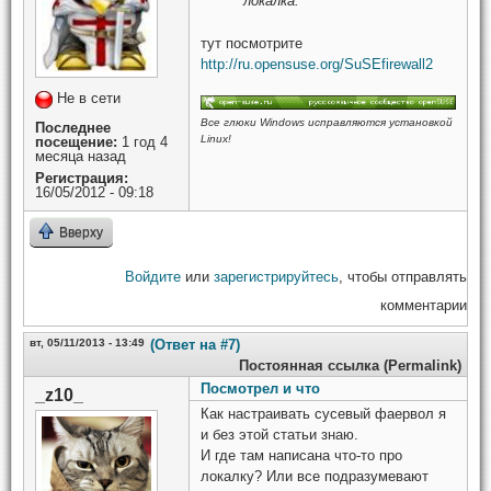
локалка.
тут посмотрите
http://ru.opensuse.org/SuSEfirewall2
Не в сети
Все глюки Windows исправляются установкой
Последнее
Linux!
посещение:
1 год 4
месяца назад
Регистрация:
16/05/2012 - 09:18
Вверху
Войдите
или
зарегистрируйтесь
, чтобы отправлять
комментарии
вт, 05/11/2013 - 13:49
(Ответ на #7)
Постоянная ссылка (Permalink)
Посмотрел и что
_z10_
Как настраивать сусевый фаервол я
и без этой статьи знаю.
И где там написана что-то про
локалку? Или все подразумевают