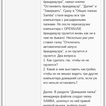
брандмауэра", нажал кнопки
"Остановить брандмауэр", "Далее" и
"Завершить". Сразу в "Общих папках
Samba" стали видны все три
компьютера с расшаренными
папками. Но после перезагрузки
компьютера с OPENSUSE
брандмауэр грузится вновь как ни в
чем не бывало. Несколько раз уже
ставил галку "Отключить
автоматический запуск
брандмауэра", а он грузится и
грузится. Два вопроса:
1. Как сделать так, чтобы он не
грузился?
2. Какие в нем выставить настройки,
чтобы он не мешал видеть три других
компьютера домашней сети, если уж
его нельзя остановить?
Далее. В разделе "Домашняя папка"
менеджера файлов создал папку
SAMBA, шлепнул по ней правой
кнопкой мышки, выбрал пункт