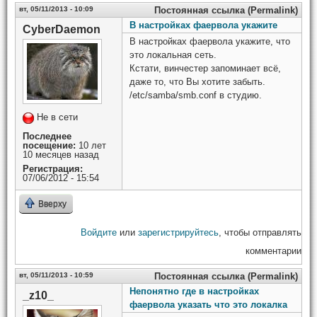
вт, 05/11/2013 - 10:09
Постоянная ссылка (Permalink)
В настройках фаервола укажите
CyberDaemon
В настройках фаервола укажите, что
это локальная сеть.
Кстати, винчестер запоминает всё,
даже то, что Вы хотите забыть.
/etc/samba/smb.conf в студию.
Не в сети
Последнее
посещение:
10 лет
10 месяцев назад
Регистрация:
07/06/2012 - 15:54
Вверху
Войдите
или
зарегистрируйтесь
, чтобы отправлять
комментарии
вт, 05/11/2013 - 10:59
Постоянная ссылка (Permalink)
Непонятно где в настройках
_z10_
фаервола указать что это локалка