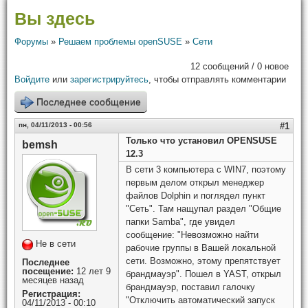
Вы здесь
Форумы
»
Решаем проблемы openSUSE
»
Сети
12 сообщений / 0 новое
Войдите
или
зарегистрируйтесь
, чтобы отправлять комментарии
Последнее сообщение
пн, 04/11/2013 - 00:56
#1
Только что установил OPENSUSE
bemsh
12.3
В сети 3 компьютера c WIN7, поэтому
первым делом открыл менеджер
файлов Dolphin и поглядел пункт
"Сеть". Там нащупал раздел "Общие
папки Samba", где увидел
сообщение: "Невозможно найти
Не в сети
рабочие группы в Вашей локальной
сети. Возможно, этому препятствует
Последнее
посещение:
12 лет 9
брандмауэр". Пошел в YAST, открыл
месяцев назад
брандмауэр, поставил галочку
Регистрация:
"Отключить автоматический запуск
04/11/2013 - 00:10