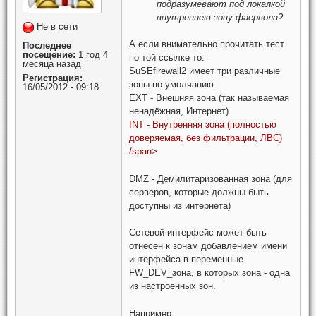
подразумевают под локалкой
внутреннею зону фаервола?
Не в сети
А если внимательно прочитать тест
Последнее
посещение:
1 год 4
по той ссылке то:
месяца назад
SuSEfirewall2 имеет три различные
Регистрация:
зоны по умолчанию:
16/05/2012 - 09:18
EXT - Внешняя зона (так называемая
ненадёжная, Интернет)
INT - Внутренняя зона (полностью
доверяемая, без фильтрации, ЛВС)
/span>
DMZ - Демилитаризованная зона (для
серверов, которые должны быть
доступны из интернета)
Сетевой интерфейс может быть
отнесен к зонам добавлением имени
интерфейса в переменные
FW_DEV_зона, в которых зона - одна
из настроенных зон.
Например: