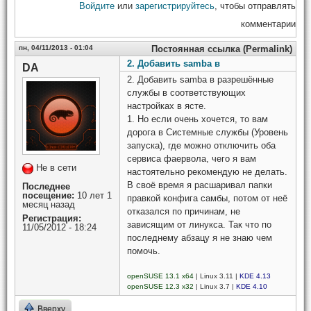
Войдите
или
зарегистрируйтесь
, чтобы отправлять
комментарии
пн, 04/11/2013 - 01:04
Постоянная ссылка (Permalink)
2. Добавить samba в
DA
2. Добавить samba в разрешённые
службы в соответствующих
настройках в ясте.
1. Но если очень хочется, то вам
дорога в Системные службы (Уровень
запуска), где можно отключить оба
сервиса фаервола, чего я вам
Не в сети
настоятельно рекомендую не делать.
В своё время я расшаривал папки
Последнее
посещение:
10 лет 1
правкой конфига самбы, потом от неё
месяц назад
отказался по причинам, не
Регистрация:
зависящим от линукса. Так что по
11/05/2012 - 18:24
последнему абзацу я не знаю чем
помочь.
openSUSE 13.1 x64
| Linux 3.11 |
KDE 4.13
openSUSE 12.3 x32
| Linux 3.7 |
KDE 4.10
Вверху