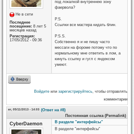
под локалкой внутреннею зону
фаервола?
Не в сети
P.S.
Последнее
Ссылки все мастера кидать блин.
посещение:
8 лет 5
месяцев назад
Регистрация:
P.S.S.
17/05/2012 - 09:36
Собственно я и не пишу часто
мессаги на фороме потому что по
нормальному мне ответить в лом, а
кинуть ссылку и гугл с яндексом
умеют.
Вверху
Войдите
или
зарегистрируйтесь
, чтобы отправлять
комментарии
вт, 05/11/2013 - 14:03
(Ответ на #8)
Постоянная ссылка (Permalink)
В разделе "интерфейсы"
CyberDaemon
В разделе "интерфейсы"