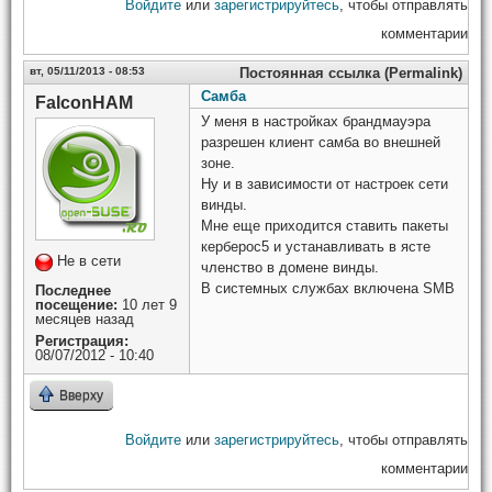
Войдите
или
зарегистрируйтесь
, чтобы отправлять
комментарии
вт, 05/11/2013 - 08:53
Постоянная ссылка (Permalink)
Самба
FalconHAM
У меня в настройках брандмауэра
разрешен клиент самба во внешней
зоне.
Ну и в зависимости от настроек сети
винды.
Мне еще приходится ставить пакеты
керберос5 и устанавливать в ясте
Не в сети
членство в домене винды.
В системных службах включена SMB
Последнее
посещение:
10 лет 9
месяцев назад
Регистрация:
08/07/2012 - 10:40
Вверху
Войдите
или
зарегистрируйтесь
, чтобы отправлять
комментарии