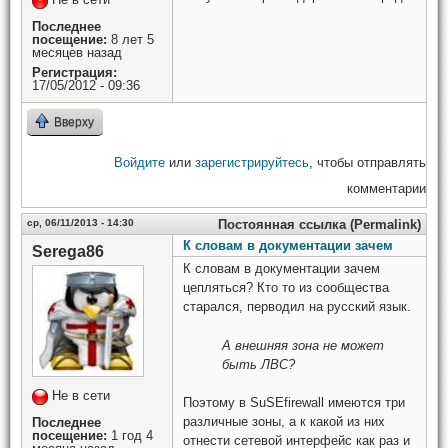
Последнее
посещение:
8 лет 5
месяцев назад
Регистрация:
17/05/2012 - 09:36
Вверху
Войдите
или
зарегистрируйтесь
, чтобы отправлять
комментарии
ср, 06/11/2013 - 14:30
Постоянная ссылка (Permalink)
К словам в документации зачем
Serega86
К словам в документации зачем
цепляться? Кто то из сообщества
старался, перводил на русский язык.
А внешняя зона не может
быть ЛВС?
Не в сети
Поэтому в SuSEfirewall имеются три
различные зоны, а к какой из них
Последнее
посещение:
1 год 4
отнести сетевой интерфейс как раз и