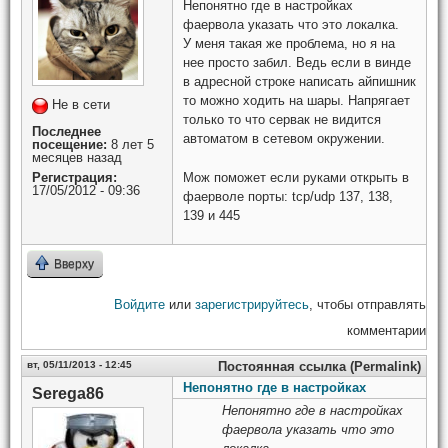
Непонятно где в настройках
фаервола указать что это локалка.
У меня такая же проблема, но я на
нее просто забил. Ведь если в винде
в адресной строке написать айпишник
то можно ходить на шары. Напрягает
Не в сети
только то что сервак не видится
Последнее
автоматом в сетевом окружении.
посещение:
8 лет 5
месяцев назад
Мож поможет если руками открыть в
Регистрация:
17/05/2012 - 09:36
фаерволе порты: tcp/udp 137, 138,
139 и 445
Вверху
Войдите
или
зарегистрируйтесь
, чтобы отправлять
комментарии
вт, 05/11/2013 - 12:45
Постоянная ссылка (Permalink)
Непонятно где в настройках
Serega86
Непонятно где в настройках
фаервола указать что это