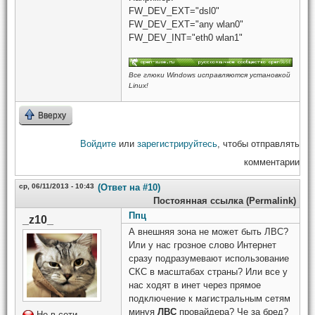
FW_DEV_EXT="dsl0"
FW_DEV_EXT="any wlan0"
FW_DEV_INT="eth0 wlan1"
Все глюки Windows исправляются установкой
Linux!
Вверху
Войдите
или
зарегистрируйтесь
, чтобы отправлять
комментарии
ср, 06/11/2013 - 10:43
(Ответ на #10)
Постоянная ссылка (Permalink)
Ппц
_z10_
А внешняя зона не может быть ЛВС?
Или у нас грозное слово Интернет
сразу подразумевают использование
СКС в масштабах страны? Или все у
нас ходят в инет через прямое
подключение к магистральным сетям
минуя
ЛВС
провайдера? Че за бред?
Не в сети