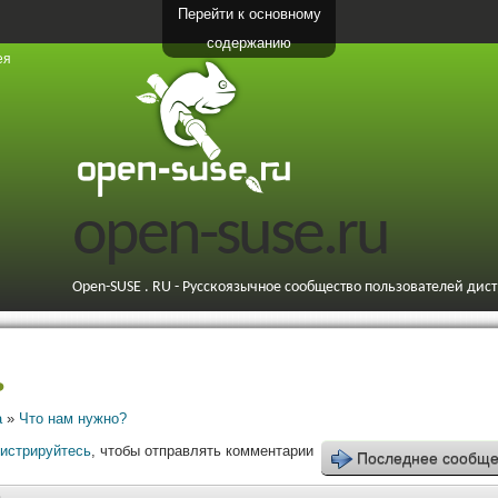
Перейти к основному
содержанию
ея
open-suse.ru
Open-SUSE . RU - Русскоязычное сообщество пользователей дис
ь
а
»
Что нам нужно?
гистрируйтесь
, чтобы отправлять комментарии
Последнее сообщ
3