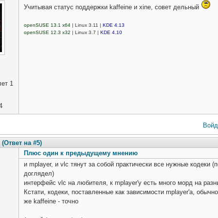
Учитывая статус поддержки kaffeine и xine, совет дельный
openSUSE 13.1 x64
| Linux 3.11 |
KDE 4.13
openSUSE 12.3 x32
| Linux 3.7 |
KDE 4.10
ет 1
4
Войд
(Ответ на #5)
Плюс один к предыдущему мнению
и mplayer, и vlc тянут за собой практически все нужные кодеки (
доглядел)
интерфейс vlc на любителя, к mplayer'у есть много морд на раз
Кстати, кодеки, поставленные как зависимости mplayer'а, обыч
же kaffeine - точно