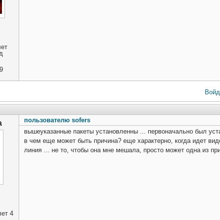
лет
д
9
Войд
пользователю sofers
a
вышеуказанные пакеты установленны ... первоначально был уст
в чем еще может быть причина? еще характерно, когда идет вид
линия ... не то, чтобы она мне мешала, просто может одна из пр
ет 4