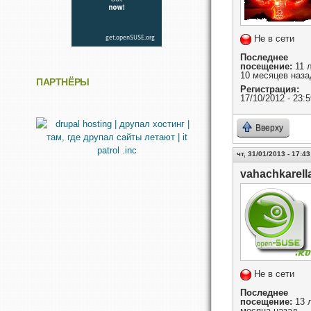
Не в сети
Последнее
посещение:
11 
10 месяцев наза
ПАРТНЁРЫ
Регистрация:
17/10/2012 - 23:5
Вверху
чт, 31/01/2013 - 17:43
vahachkarell
Не в сети
Последнее
посещение:
13 л
месяца назад