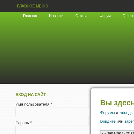
ГЛАВНОЕ МЕНЮ
Главная
Новости
Статьи
Форум
Галер
ВХОД НА САЙТ
Вы здес
Имя пользователя
*
Форумы
»
Беседк
Войдите
или
заре
Пароль
*
ср, 30/01/2013 - 22:2