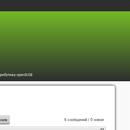
трибутива openSUSE
ение
6 сообщений / 0 новое
#1