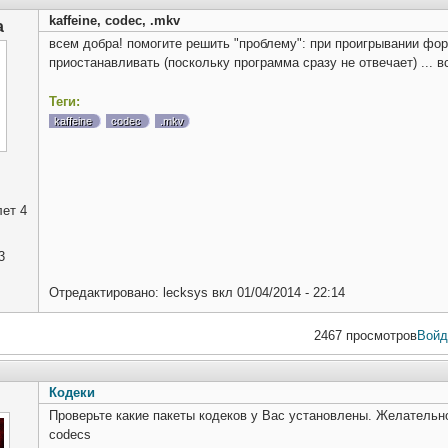
kaffeine, codec, .mkv
a
всем добра! помогите решить "проблему": при проигрывании фор
приостанавливать (поскольку программа сразу не отвечает) ... 
Теги:
kaffeine
codec
.mkv
ет 4
3
Отредактировано:
lecksys
вкл
01/04/2014 - 22:14
2467 просмотров
Войд
Кодеки
Проверьте какие пакеты кодеков у Вас установлены. Желательно 
codecs